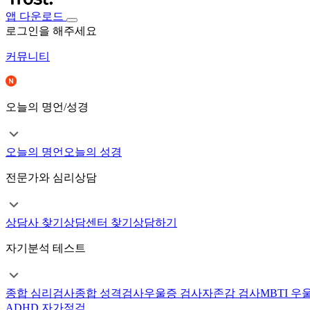
앱 다운로드
로그인을 해주세요
커뮤니티
오늘의 명언/성경
오늘의 명언
오늘의 성경
전문가와 심리상담
상담사 찾기
상담센터 찾기
상담하기
자기분석 테스트
종합 심리검사
종합 성격검사
우울증 검사
자존감 검사
MBTI 우
ADHD 자가점검