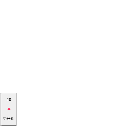
10
하용희