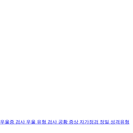
 우울증 검사
우울 유형 검사
공황 증상 자가점검
정밀 성격유형