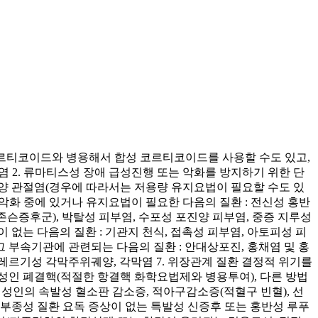
코르티코이드와 병용해서 합성 코르티코이드를 사용할 수도 있고,
 2. 류마티스성 장애 급성진행 또는 악화를 방지하기 위한 단
양 관절염(경우에 따라서는 저용량 유지요법이 필요할 수도 있
환 악화 중에 있거나 유지요법이 필요한 다음의 질환 : 전신성 홍반
-존슨증후군), 박탈성 피부염, 수포성 포진양 피부염, 중증 지루성
 없는 다음의 질환 : 기관지 천식, 접촉성 피부염, 아토피성 피
그 부속기관에 관련되는 다음의 질환 : 안대상포진, 홍채염 및 홍
알레르기성 각막주위궤양, 각막염 7. 위장관계 질환 결정적 위기를
파종성인 폐결핵(적절한 항결핵 화학요법제와 병용투여), 다른 방법
, 성인의 속발성 혈소판 감소증, 적아구감소증(적혈구 빈혈), 선
1. 부종성 질환 요독 증상이 없는 특발성 신증후 또는 홍반성 루푸