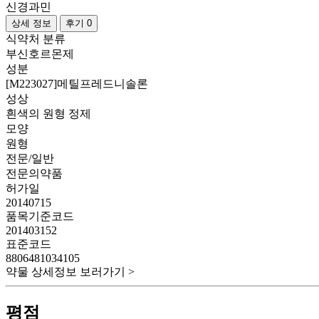
신경과민
상세 정보
후기 0
식약처 분류
부신호르몬제
성분
[M223027]메틸프레드니솔론
성상
흰색의 원형 정제
모양
원형
전문/일반
전문의약품
허가일
20140715
품목기준코드
201403152
표준코드
8806481034105
약물 상세정보 보러가기 >
평점