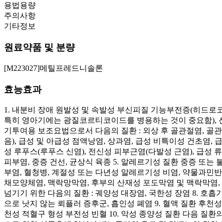
용법용량
주의사항
기타정보
원료약품 및 분량
[M223027]메틸프레드니솔론
효능효과
1. 내분비 장애 원발성 및 속발성 부신피질 기능부전증(히드
특히 영아기에는 광질코르티코이드를 병용하는 것이 중요함), 선
기투여용 보조요법으로서 다음의 질환 : 외상 후 골관절염, 
음), 급성 및 아급성 점액낭염, 상과염, 급성 비특이성 건초염,
성 루푸스(루푸스 신염), 전신성 피부근염(다발성 근염), 급성 
피부염, 중증 건선, 균상식 육종 5. 알레르기성 질환 중증 또
부염, 혈청병, 계절성 또는 다년성 알레르기성 비염, 약물과민반
채모양체염, 맥락망막염, 후부의 산재성 포도막염 및 맥락막염, 
넘기기 위한 다음의 질환 : 궤양성 대장염, 국한성 장염 8. 
으로 낫지 않는 뢰플러 증후군, 흡인성 폐염 9. 혈액 질환 후천
천성 적혈구 형성 부전성 빈혈 10. 악성 종양성 질환 다음 질환