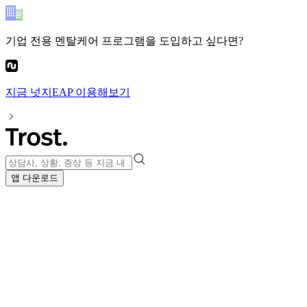
기업 전용 멘탈케어 프로그램
을 도입하고 싶다면?
지금
넛지EAP
이용해보기
앱 다운로드