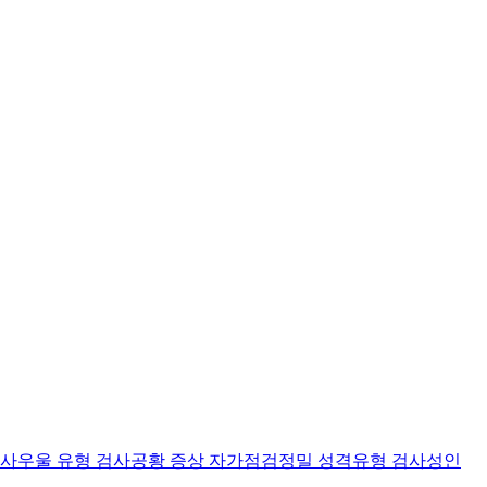
검사
우울 유형 검사
공황 증상 자가점검
정밀 성격유형 검사
성인