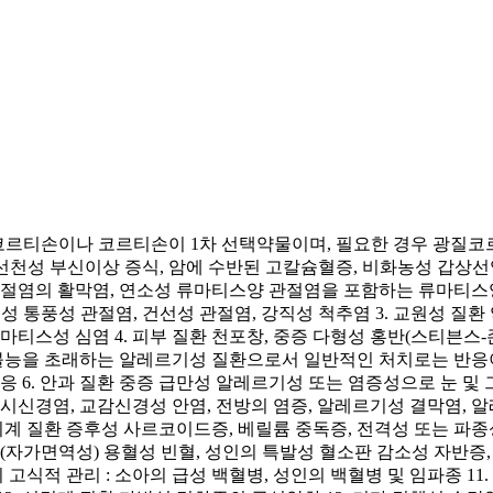
로코르티손이나 코르티손이 1차 선택약물이며, 필요한 경우 광질
천성 부신이상 증식, 암에 수반된 고칼슘혈증, 비화농성 갑상선염
골관절염의 활막염, 연소성 류마티스양 관절염을 포함하는 류마티스
 급성 통풍성 관절염, 건선성 관절염, 강직성 척추염 3. 교원성 질
류마티스성 심염 4. 피부 질환 천포창, 중증 다형성 홍반(스티븐스
는 불능을 초래하는 알레르기성 질환으로서 일반적인 처치로는 반응이
응 6. 안과 질환 중증 급만성 알레르기성 또는 염증성으로 눈 및 
시신경염, 교감신경성 안염, 전방의 염증, 알레르기성 결막염, 
호흡기계 질환 증후성 사르코이드증, 베릴륨 중독증, 전격성 또는 
성(자가면역성) 용혈성 빈혈, 성인의 특발성 혈소판 감소성 자반증
의 고식적 관리 : 소아의 급성 백혈병, 성인의 백혈병 및 임파종 1