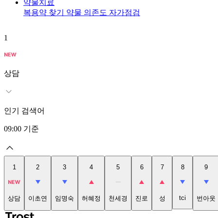
약물치료
복용약 찾기
약물 의존도 자가점검
1
상담
인기 검색어
09:00
기준
1
2
3
4
5
6
7
8
9
tci
상담
이초연
임명숙
허혜정
천세경
진로
성
번아웃