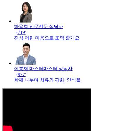
하용희 전문
전문
상담사
(
719
)
진심 어린 마음으로 조력 할게요
이봉재 마스터
마스터
상담사
(
977
)
함께 나누며 치유와 평화, 안식을