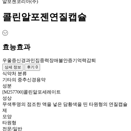
알보젠코리아(주)
콜린알포젠연질캡슐
효능효과
우울증
신경과민
집중력장애
불안증
기억력감퇴
상세 정보
후기 0
식약처 분류
기타의 중추신경용약
성분
[M257700]콜린알포세레이트
성상
무색투명의 점조한 액을 넣은 담황색을 띤 타원형의 연질캡슐
제
모양
타원형
전문/일반