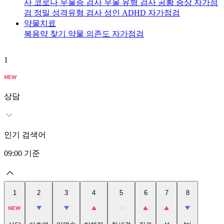
사
코로나 우울증 검사
우울 유형 검사
공황 증상 자가점
검
정밀 성격유형 검사
성인 ADHD 자가점검
약물치료
복용약 찾기
약물 의존도 자가점검
1
2
상담
인기 검색어
09:00
기준
1
2
3
4
5
6
7
8