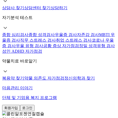
상담사 찾기
상담센터 찾기
상담하기
자기분석 테스트
종합 심리검사
종합 성격검사
우울증 검사
자존감 검사
MBTI 우
울증 검사
직무 스트레스 검사
취업 스트레스 검사
코로나 우울
증 검사
우울 유형 검사
공황 증상 자가점검
정밀 성격유형 검사
성인 ADHD 자가점검
약물치료 바로알기
복용약 찾기
약물 의존도 자가점검
정신의학과 찾기
마음관리 이야기
단체 및 기업용 복지 프로그램
회원가입
로그인