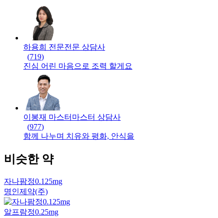
하용희 전문
전문
상담사
(
719
)
진심 어린 마음으로 조력 할게요
이봉재 마스터
마스터
상담사
(
977
)
함께 나누며 치유와 평화, 안식을
비슷한 약
자나팜정0.125mg
명인제약(주)
알프람정0.25mg