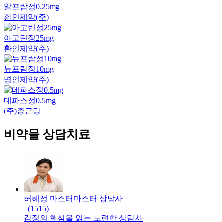
알프람정0.25mg
환인제약(주)
아고틴정25mg
환인제약(주)
뉴프람정10mg
명인제약(주)
데파스정0.5mg
(주)종근당
비약물 상담치료
허혜정 마스터
마스터
상담사
(
1515
)
감정의 핵심을 읽는 노련한 상담사