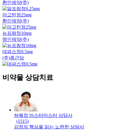
환인제약(주)
아고틴정25mg
환인제약(주)
뉴프람정10mg
명인제약(주)
데파스정0.5mg
(주)종근당
비약물 상담치료
허혜정 마스터
마스터
상담사
(
1515
)
감정의 핵심을 읽는 노련한 상담사