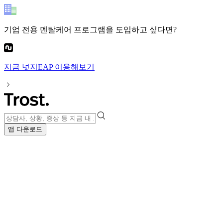
기업 전용 멘탈케어 프로그램
을 도입하고 싶다면?
지금
넛지EAP
이용해보기
앱 다운로드