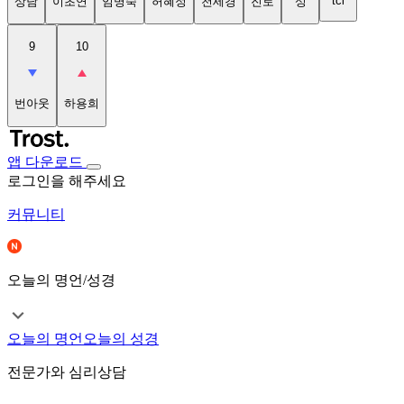
tci
상담
이초연
임명숙
허혜정
천세경
진로
성
9
10
번아웃
하용희
앱 다운로드
로그인을 해주세요
커뮤니티
오늘의 명언/성경
오늘의 명언
오늘의 성경
전문가와 심리상담