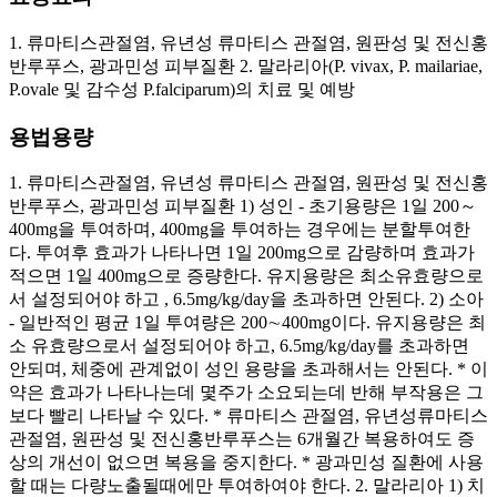
1. 류마티스관절염, 유년성 류마티스 관절염, 원판성 및 전신홍
반루푸스, 광과민성 피부질환 2. 말라리아(P. vivax, P. mailariae,
P.ovale 및 감수성 P.falciparum)의 치료 및 예방
용법용량
1. 류마티스관절염, 유년성 류마티스 관절염, 원판성 및 전신홍
반루푸스, 광과민성 피부질환 1) 성인 - 초기용량은 1일 200～
400mg을 투여하며, 400mg을 투여하는 경우에는 분할투여한
다. 투여후 효과가 나타나면 1일 200mg으로 감량하며 효과가
적으면 1일 400mg으로 증량한다. 유지용량은 최소유효량으로
서 설정되어야 하고 , 6.5mg/kg/day을 초과하면 안된다. 2) 소아
- 일반적인 평균 1일 투여량은 200∼400mg이다. 유지용량은 최
소 유효량으로서 설정되어야 하고, 6.5mg/kg/day를 초과하면
안되며, 체중에 관계없이 성인 용량을 초과해서는 안된다. * 이
약은 효과가 나타나는데 몇주가 소요되는데 반해 부작용은 그
보다 빨리 나타날 수 있다. * 류마티스 관절염, 유년성류마티스
관절염, 원판성 및 전신홍반루푸스는 6개월간 복용하여도 증
상의 개선이 없으면 복용을 중지한다. * 광과민성 질환에 사용
할 때는 다량노출될때에만 투여하여야 한다. 2. 말라리아 1) 치