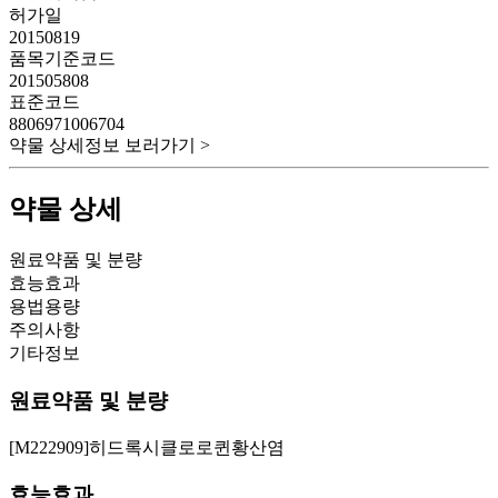
허가일
20150819
품목기준코드
201505808
표준코드
8806971006704
약물 상세정보 보러가기 >
약물 상세
원료약품 및 분량
효능효과
용법용량
주의사항
기타정보
원료약품 및 분량
[M222909]히드록시클로로퀸황산염
효능효과