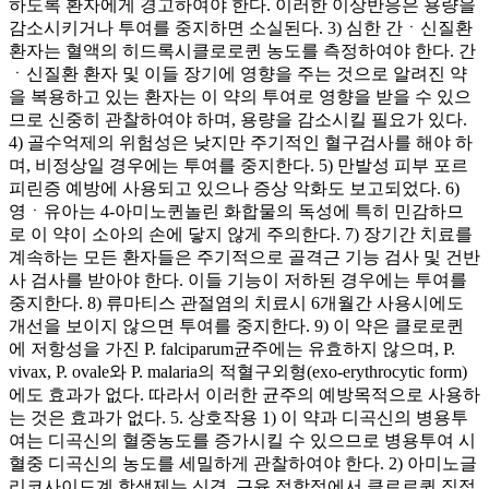
하도록 환자에게 경고하여야 한다. 이러한 이상반응은 용량을
감소시키거나 투여를 중지하면 소실된다. 3) 심한 간ㆍ신질환
환자는 혈액의 히드록시클로로퀸 농도를 측정하여야 한다. 간
ㆍ신질환 환자 및 이들 장기에 영향을 주는 것으로 알려진 약
을 복용하고 있는 환자는 이 약의 투여로 영향을 받을 수 있으
므로 신중히 관찰하여야 하며, 용량을 감소시킬 필요가 있다.
4) 골수억제의 위험성은 낮지만 주기적인 혈구검사를 해야 하
며, 비정상일 경우에는 투여를 중지한다. 5) 만발성 피부 포르
피린증 예방에 사용되고 있으나 증상 악화도 보고되었다. 6)
영ㆍ유아는 4-아미노퀸놀린 화합물의 독성에 특히 민감하므
로 이 약이 소아의 손에 닿지 않게 주의한다. 7) 장기간 치료를
계속하는 모든 환자들은 주기적으로 골격근 기능 검사 및 건반
사 검사를 받아야 한다. 이들 기능이 저하된 경우에는 투여를
중지한다. 8) 류마티스 관절염의 치료시 6개월간 사용시에도
개선을 보이지 않으면 투여를 중지한다. 9) 이 약은 클로로퀸
에 저항성을 가진 P. falciparum균주에는 유효하지 않으며, P.
vivax, P. ovale와 P. malaria의 적혈구외형(exo-erythrocytic form)
에도 효과가 없다. 따라서 이러한 균주의 예방목적으로 사용하
는 것은 효과가 없다. 5. 상호작용 1) 이 약과 디곡신의 병용투
여는 디곡신의 혈중농도를 증가시킬 수 있으므로 병용투여 시
혈중 디곡신의 농도를 세밀하게 관찰하여야 한다. 2) 아미노글
리코사이드계 항생제는 신경, 근육 접합점에서 클로로퀸 직접