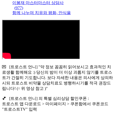
이봉재 마스터
마스터
상담사
(
977
)
함께 나누며 치유와 평화, 안식을
💌 [트로스트 언니] "약 정보 꼼꼼히 읽어보시고 효과적인 치
료생활 함께해요 :) 당신의 밤이 더 이상 괴롭지 않기를 트로스
트가 간절히 기도합니다. 보다 자세한 내용은 의사에게 상의하
시되 트로스트 비약물 상담치료도 병행하시기를 적극 권장드
립니다! (↑ 위 영상 참고 )"
💕 [트로스트 언니] 의 특별 심리상담 할인쿠폰 :
트로스트 앱 다운로드 > 마이페이지 > 쿠폰함에서 쿠폰코드
"트로스트TV" 입력