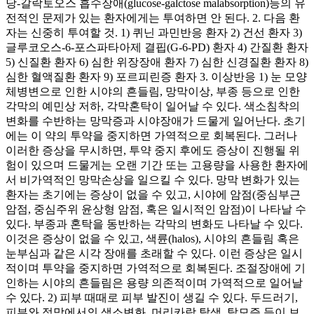
당-갈락토오스 흡수장애(glucose-galctose malabsorption)등의 유
전적인 문제가 있는 환자에게는 투여하면 안 된다. 2. 다음 환
자는 신중히 투여할 것. 1) 퀴닌 과민반응 환자 2) 건선 환자 3)
글루코오스-6-포스파타아제 결핍(G-6-PD) 환자 4) 간질환 환자
5) 신질환 환자 6) 심한 위장장애 환자 7) 심한 신경질환 환자 8)
심한 혈액질환 환자 9) 포르피린증 환자 3. 이상반응 1) 눈 모양
체병변으로 인한 시야의 흔들림, 망막이상, 부종 등으로 인한
각막의 예민상 저하, 각막혼탁이 일어날 수 있다. 색소침착의
변화를 수반하는 망막증과 시야장애가 드물게 일어난다. 초기
에는 이 약의 투약을 중지하면 가역적으로 회복된다. 그러나
이러한 증상을 무시하면, 투약 중지 후에도 증상이 진행될 위
험이 있으며 드물게는 오랜 기간 또는 고용량을 사용한 환자에
서 비가역적인 망막손상을 일으킬 수 있다. 망막 변화가 있는
환자는 초기에는 증상이 없을 수 있고, 시야에 암점(중심부근
암점, 중심주위 윤상형 암점, 혹은 일시적인 암점)이 나타날 수
있다. 부종과 혼탁을 동반하는 각막의 변화도 나타날 수 있다.
이것은 증상이 없을 수 있고, 색륜(halos), 시야의 흔들림 혹은
눈부심과 같은 시각 장애를 초래할 수 있다. 이런 증상은 일시
적이며 투약을 중지하면 가역적으로 회복된다. 조절장애에 기
인하는 시야의 흔들림은 용량 의존적이며 가역적으로 일어날
수 있다. 2) 피부 때때로 피부 발진이 생길 수 있다. 두드러기,
피부와 점막에서의 색소변화, 머리카락 탈색, 탈모증 등이 보