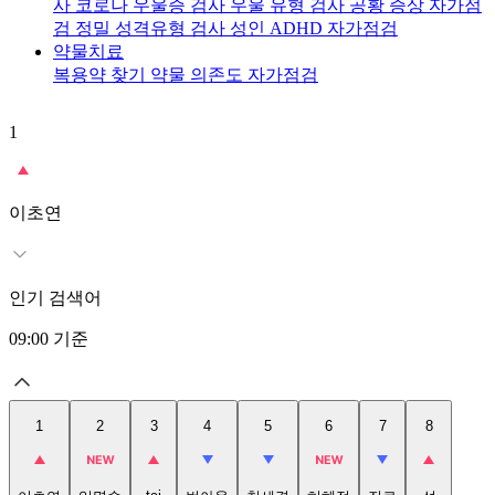
사
코로나 우울증 검사
우울 유형 검사
공황 증상 자가점
검
정밀 성격유형 검사
성인 ADHD 자가점검
약물치료
복용약 찾기
약물 의존도 자가점검
1
2
이초연
인기 검색어
09:00
기준
1
2
3
4
5
6
7
8