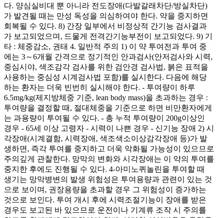
다. 양심실비대 뿐 아니라 전도장애(다발갈래차단/방실차단)
가 발견될 때는 만성 독성을 의심하여야 한다. 약을 중지하면
회복될 수 있다. 8) 간장 일부에서 비정상적 간기능 검사결과
가 보고되었으며, 드물게 전격간기능부전이 보고되었다. 9) 기
타 : 체중감소, 권태 4. 일반적 주의 1) 이 약 투여전과 투여 중
에는 3～6개월 간격으로 정기적인 안과검사(안저검사와 시력,
중심시야, 색조감각 검사를 위한 검안경 검사법, 붉은 표적을
사용하는 중심성 시계검사법 포함)를 실시한다. 다음에 해당
하는 환자는 더욱 빈번히 실시해야 한다. - 투여량이 하루
6.5mg/kg(제지방체중 기준, lean body mass)을 초과하는 경우 :
투여량을 결정할 때, 절대체중을 기준으로 하면 비만환자에게
는 과용량이 투여될 수 있다. - 총 누적 투여량이 200g이상인
경우 - 65세 이상 고령자 - 시력이 나쁜 경우 - 신기능 장애 2) 시
각장애(시계결함, 시력장애, 색조색소이상감각장애 등)가 발
생하면, 즉각 투여를 중지하고 더욱 악화될 가능성이 있으므로
주의깊게 관찰한다. 망막의 변화와 시각장애는 이 약의 투여를
중지한 후에도 진행될 수 있다. 4-아미노퀴놀린을 투여할 때
생기는 망막병변의 발생 위험성은 투여용량과 관련이 있는 것
으로 보이며, 권장용량을 초과할 경우 그 위험성이 증가하는
것으로 보인다. 투여 개시 후에 시력조절기능이 장애를 받은
경우도 보고된 바 있으므로 운전이나 기계류 조작 시 주의를