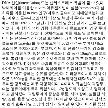
DNA 삽입(intercalation) 또는 산화스트레스 유발이 될 수 있다.
박테리아를 이용한 in vitro 역유전자변이 실험(Ames test)과 설
치류를 이용한 in vivo 연구(마우스 골수세포 자매염색분체교
환, 마우스 골수세포염색체 이상 및 복강내 투여시 여러 기관
에서 랫트 DNA가닥 절단)에서 양성 및 음성 결과가 모두 보고
되었다. 이러한 염색체 영향이 동물에서 클로로퀸이 경구 투여
시에는 관찰되지 않았다. 전체적으로 이들 세포 및 설치류 데
이터는 유전독성 잠재성을 보여준다. 3) 이 약과 유사화합물인
클로로퀸 5mg/day를 수컷 랫트에게 30일간 경구 투여시 테스
토스테론 수치와 고환, 부고환, 정낭 및 전립선 무게의 감소를
보였다. 치료 받지 않은 암컷 랫트와 14일 동안 10mg/kg 클로로
퀸의 복강 내 주사를 받은 수컷 랫트를 교배 한 후 태아의 수가
감소되었다. 4) 이 약은 사람의 모유로 소량 이행되며 영아는
4-아미노퀴놀린 화합물의 독성에 매우 민감하다고 알려져 있
으므로 치료 중에는 수유를 중단한다. 7. 과량투여시의 처치 이
약은 3,600mg을 투여한 경우에는 회복되지만 대략 5,400mg을
투여한 경우에는 매우 치명적이다. 4-아미노퀴놀린의 과량투
여는 영유아에게 특히 위험하며, 1-2g 정도의 소량도 치명적이
라고 밝혀졌다. 과량투여의 증상은 두통, 시야 장애, 심혈관 허
탈, 경련, 율동 및 전도장애 등이 나타날 수 있고 이어서 갑작스
런 초기 호흡기 및 심장의 정지가 일어날 수 있다. 이러한 증상