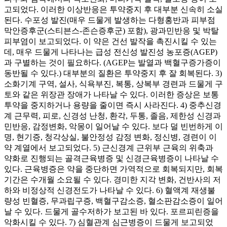
고되었다. 이러한 이상반응은 투약중지 후 대부분 신속히 소실
된다. 수포성 발진(매우 드물게 발생하는 다형홍반과 피부점
막안증후군(스티븐스-존슨증후군) 포함), 광과민반응 및 박탈
피부염이 보고되었다. 이 약은 건선 발작을 촉진시킬 수 있는
데, 매우 드물게 나타나는 급성 전신성 발진성 농포증(AGEP)
과 구별하는 것이 필요하다. (AGEP는 발열과 백혈구증가증이
동반될 수 있다.) 대부분의 질환은 투약중지 후 잘 회복된다. 3)
소화기계 구역, 설사, 식욕부진, 복통, 상복부 경련과 드물게 구
토와 같은 위장관 장애가 나타날 수 있다. 이러한 증상은 보통
투약을 중지하거나 용량을 줄이면 즉시 사라진다. 4) 중추신경
계 근무력, 피로, 신경성 난청, 환각, 두통, 졸음, 제한성 신경과
민반응, 감정변화, 악몽이 일어날 수 있다. 보다 덜 빈번하게 이
명, 현기증, 청각상실, 불안정성 감정 변화, 정신병, 경련이 이
약 계열에서 보고되었다. 5) 근신경계 근위부 근육의 위축과
약화로 진행되는 골격근육병증 및 신경근육병증이 나타날 수
있다. 근육병증은 약을 중단하면 가역적으로 회복되지만, 회복
기간은 수개월 소요될 수 있다. 경미한 지각 변화, 건반사의 저
하와 비정상적 신경전도가 나타날 수 있다. 6) 혈액계 재생불
량성 빈혈증, 무과립구증, 백혈구감소증, 혈소판감소증이 일어
날 수 있다. 드물게 골수저하가 보고된 바 있다. 포르피린증을
악화시킬 수 있다. 7) 심혈관계 심근병증이 드물게 보고되었