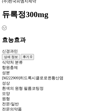
(주)한국피엠지제약
듀록정300mg
효능효과
신경과민
상세 정보
후기 0
식약처 분류
항원충제
성분
[M222909]히드록시클로로퀸황산염
성상
흰색의 원형 필름코팅정
모양
원형
전문/일반
전문의약품