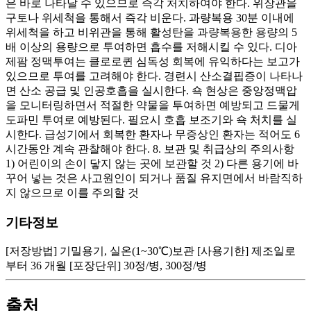
은 바로 나타날 수 있으므로 즉각 처치하여야 한다. 위장관을
구토나 위세척을 통해서 즉각 비운다. 과량복용 30분 이내에
위세척을 하고 비위관을 통해 활성탄을 과량복용한 용량의 5
배 이상의 용량으로 투여하면 흡수를 저해시킬 수 있다. 디아
제팜 정맥투여는 클로로퀸 심독성 회복에 유익하다는 보고가
있으므로 투여를 고려해야 한다. 경련시 산소결핍증이 나타나
면 산소 공급 및 인공호흡을 실시한다. 쇽 현상은 중앙정맥압
을 모니터링하면서 적절한 약물을 투여하면 예방되고 드물게
도파민 투여로 예방된다. 필요시 호흡 보조기와 쇽 처치를 실
시한다. 급성기에서 회복한 환자나 무증상인 환자는 적어도 6
시간동안 계속 관찰해야 한다. 8. 보관 및 취급상의 주의사항
1) 어린이의 손이 닿지 않는 곳에 보관할 것 2) 다른 용기에 바
꾸어 넣는 것은 사고원인이 되거나 품질 유지면에서 바람직하
지 않으므로 이를 주의할 것
기타정보
[저장방법] 기밀용기, 실온(1~30℃)보관 [사용기한] 제조일로
부터 36 개월 [포장단위] 30정/병, 300정/병
출처