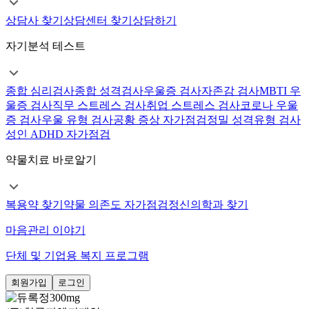
상담사 찾기
상담센터 찾기
상담하기
자기분석 테스트
종합 심리검사
종합 성격검사
우울증 검사
자존감 검사
MBTI 우
울증 검사
직무 스트레스 검사
취업 스트레스 검사
코로나 우울
증 검사
우울 유형 검사
공황 증상 자가점검
정밀 성격유형 검사
성인 ADHD 자가점검
약물치료 바로알기
복용약 찾기
약물 의존도 자가점검
정신의학과 찾기
마음관리 이야기
단체 및 기업용 복지 프로그램
회원가입
로그인