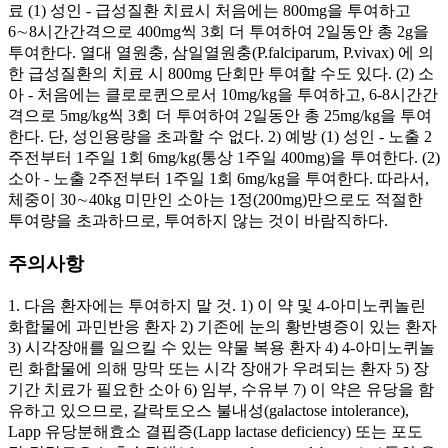
료 (1) 성인 - 급성질환 치료시 처음에는 800mg을 투여하고
6∼8시간간격으로 400mg씩 3회 더 투여하여 2일동안 총 2g을
투여한다. 열대 열원충, 삼일열원충(P.falciparum, P.vivax) 에 의
한 급성질환의 치료 시 800mg 단회만 투여할 수도 있다. (2) 소
아 - 처음에는 클로로퀸으로서 10mg/kg을 투여하고, 6-8시간간
격으로 5mg/kg씩 3회 더 투여하여 2일동안 총 25mg/kg을 투여
한다. 단, 성인용량을 초과할 수 없다. 2) 예방 (1) 성인 - 노출 2
주전부터 1주일 1회 6mg/kg(통상 1주일 400mg)을 투여한다. (2)
소아 - 노출 2주전부터 1주일 1회 6mg/kg을 투여한다. 따라서,
체중이 30∼40kg 미만인 소아는 1정(200mg)만으로도 적절한
투여량을 초과하므로, 투여하지 않는 것이 바람직하다.
주의사항
1. 다음 환자에는 투여하지 말 것. 1) 이 약 및 4-아미노퀴놀린
화합물에 과민반응 환자 2) 기존에 눈의 황반병증이 있는 환자
3) 시각장애를 일으킬 수 있는 약물 복용 환자 4) 4-아미노퀴놀
린 화합물에 의해 망막 또는 시각 장애가 우려되는 환자 5) 장
기간 치료가 필요한 소아 6) 임부, 수유부 7) 이 약은 유당을 함
유하고 있으므로, 갈락토오스 불내성(galactose intolerance),
Lapp 유당분해효소 결핍증(Lapp lactase deficiency) 또는 포도