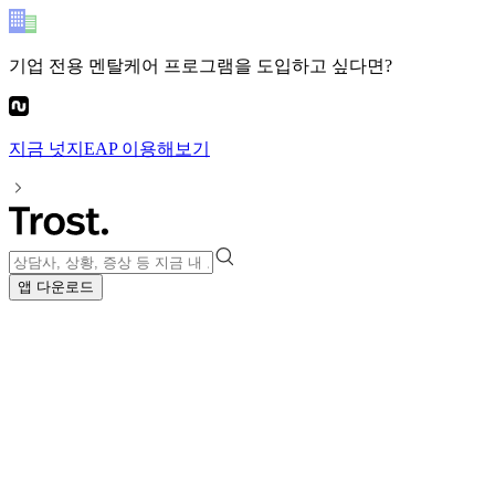
기업 전용 멘탈케어 프로그램
을 도입하고 싶다면?
지금
넛지EAP
이용해보기
앱 다운로드