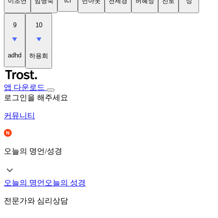
tci
이초연
임명숙
번아웃
천세경
허혜정
진로
성
9
10
adhd
하용희
앱 다운로드
로그인을 해주세요
커뮤니티
오늘의 명언/성경
오늘의 명언
오늘의 성경
전문가와 심리상담