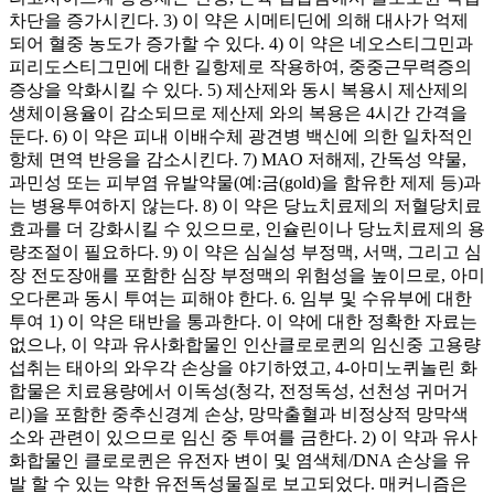
차단을 증가시킨다. 3) 이 약은 시메티딘에 의해 대사가 억제
되어 혈중 농도가 증가할 수 있다. 4) 이 약은 네오스티그민과
피리도스티그민에 대한 길항제로 작용하여, 중중근무력증의
증상을 악화시킬 수 있다. 5) 제산제와 동시 복용시 제산제의
생체이용율이 감소되므로 제산제 와의 복용은 4시간 간격을
둔다. 6) 이 약은 피내 이배수체 광견병 백신에 의한 일차적인
항체 면역 반응을 감소시킨다. 7) MAO 저해제, 간독성 약물,
과민성 또는 피부염 유발약물(예:금(gold)을 함유한 제제 등)과
는 병용투여하지 않는다. 8) 이 약은 당뇨치료제의 저혈당치료
효과를 더 강화시킬 수 있으므로, 인슐린이나 당뇨치료제의 용
량조절이 필요하다. 9) 이 약은 심실성 부정맥, 서맥, 그리고 심
장 전도장애를 포함한 심장 부정맥의 위험성을 높이므로, 아미
오다론과 동시 투여는 피해야 한다. 6. 임부 및 수유부에 대한
투여 1) 이 약은 태반을 통과한다. 이 약에 대한 정확한 자료는
없으나, 이 약과 유사화합물인 인산클로로퀸의 임신중 고용량
섭취는 태아의 와우각 손상을 야기하였고, 4-아미노퀴놀린 화
합물은 치료용량에서 이독성(청각, 전정독성, 선천성 귀머거
리)을 포함한 중추신경계 손상, 망막출혈과 비정상적 망막색
소와 관련이 있으므로 임신 중 투여를 금한다. 2) 이 약과 유사
화합물인 클로로퀸은 유전자 변이 및 염색체/DNA 손상을 유
발 할 수 있는 약한 유전독성물질로 보고되었다. 매커니즘은