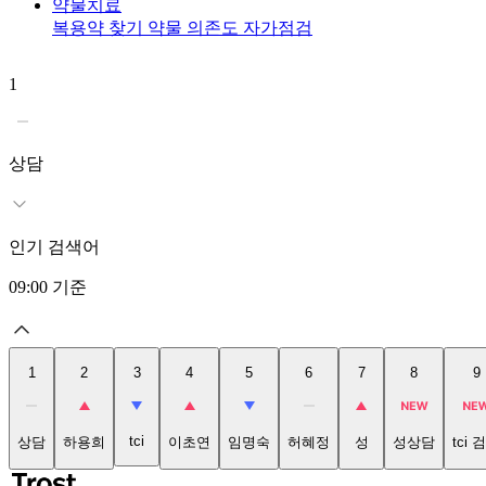
약물치료
복용약 찾기
약물 의존도 자가점검
1
상담
인기 검색어
09:00
기준
1
2
3
4
5
6
7
8
9
tci
상담
하용희
이초연
임명숙
허혜정
성
성상담
tci 