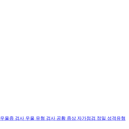
 우울증 검사
우울 유형 검사
공황 증상 자가점검
정밀 성격유형