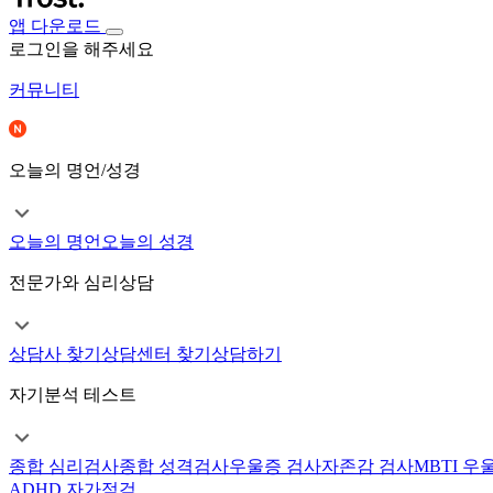
앱 다운로드
로그인을 해주세요
커뮤니티
오늘의 명언/성경
오늘의 명언
오늘의 성경
전문가와 심리상담
상담사 찾기
상담센터 찾기
상담하기
자기분석 테스트
종합 심리검사
종합 성격검사
우울증 검사
자존감 검사
MBTI 우
ADHD 자가점검