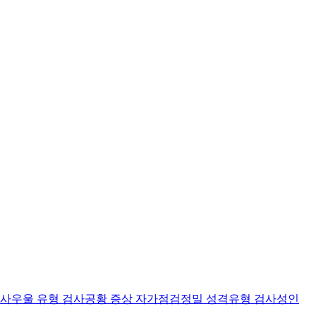
검사
우울 유형 검사
공황 증상 자가점검
정밀 성격유형 검사
성인