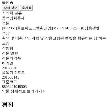
불안증
상세 정보
후기 0
식약처 분류
동맥경화용제
성분
[I012351]클로피도그렐황산염|[M253914]아스피린장용펠렛
성상
흰색 및 미황색의 과립 및 장용코팅된 펠렛을 함유하는 상,하
모양
장방형
전문/일반
전문의약품
허가일
20160826
품목기준코드
201605141
표준코드
8806421049503
약물 상세정보 보러가기 >
평점