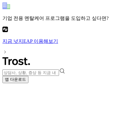
기업 전용 멘탈케어 프로그램
을 도입하고 싶다면?
지금
넛지EAP
이용해보기
앱 다운로드