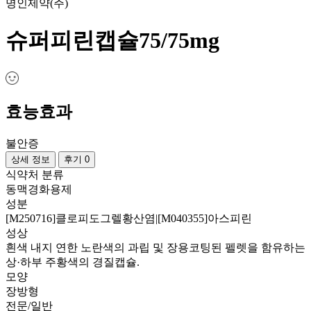
명인제약(주)
슈퍼피린캡슐75/75mg
효능효과
불안증
상세 정보
후기 0
식약처 분류
동맥경화용제
성분
[M250716]클로피도그렐황산염|[M040355]아스피린
성상
흰색 내지 연한 노란색의 과립 및 장용코팅된 펠렛을 함유하는
상·하부 주황색의 경질캡슐.
모양
장방형
전문/일반