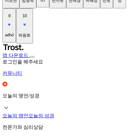
tci
이초연
임명숙
번아웃
천세경
허혜정
진로
성
9
10
adhd
하용희
앱 다운로드
로그인을 해주세요
커뮤니티
오늘의 명언/성경
오늘의 명언
오늘의 성경
전문가와 심리상담