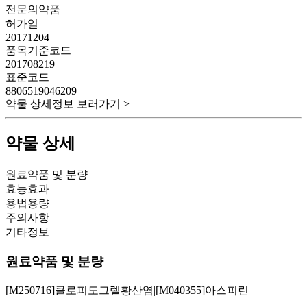
전문의약품
허가일
20171204
품목기준코드
201708219
표준코드
8806519046209
약물 상세정보 보러가기 >
약물 상세
원료약품 및 분량
효능효과
용법용량
주의사항
기타정보
원료약품 및 분량
[M250716]클로피도그렐황산염|[M040355]아스피린