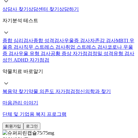
상담사 찾기
상담센터 찾기
상담하기
자기분석 테스트
종합 심리검사
종합 성격검사
우울증 검사
자존감 검사
MBTI 우
울증 검사
직무 스트레스 검사
취업 스트레스 검사
코로나 우울
증 검사
우울 유형 검사
공황 증상 자가점검
정밀 성격유형 검사
성인 ADHD 자가점검
약물치료 바로알기
복용약 찾기
약물 의존도 자가점검
정신의학과 찾기
마음관리 이야기
단체 및 기업용 복지 프로그램
회원가입
로그인