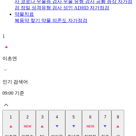
사
코로나 우울증 검사
우울 유형 검사
공황 증상 자가점
검
정밀 성격유형 검사
성인 ADHD 자가점검
약물치료
복용약 찾기
약물 의존도 자가점검
1
2
이초연
인기 검색어
09:00
기준
1
2
3
4
5
6
7
8