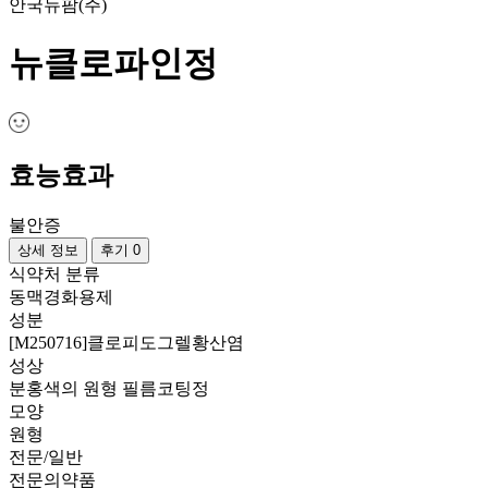
안국뉴팜(주)
뉴클로파인정
효능효과
불안증
상세 정보
후기 0
식약처 분류
동맥경화용제
성분
[M250716]클로피도그렐황산염
성상
분홍색의 원형 필름코팅정
모양
원형
전문/일반
전문의약품