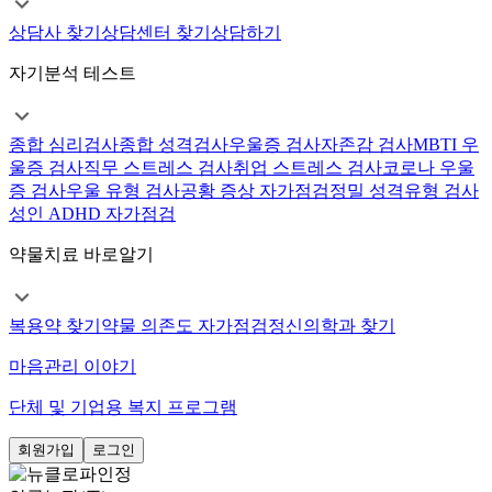
상담사 찾기
상담센터 찾기
상담하기
자기분석 테스트
종합 심리검사
종합 성격검사
우울증 검사
자존감 검사
MBTI 우
울증 검사
직무 스트레스 검사
취업 스트레스 검사
코로나 우울
증 검사
우울 유형 검사
공황 증상 자가점검
정밀 성격유형 검사
성인 ADHD 자가점검
약물치료 바로알기
복용약 찾기
약물 의존도 자가점검
정신의학과 찾기
마음관리 이야기
단체 및 기업용 복지 프로그램
회원가입
로그인