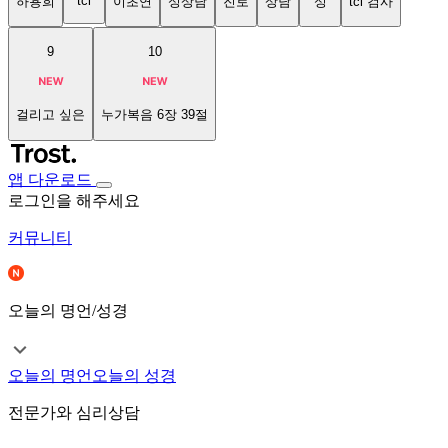
tci
하용희
이초연
성상담
진로
상담
성
tci 검사
9
10
걸리고 싶은
누가복음 6장 39절
앱 다운로드
로그인을 해주세요
커뮤니티
오늘의 명언/성경
오늘의 명언
오늘의 성경
전문가와 심리상담