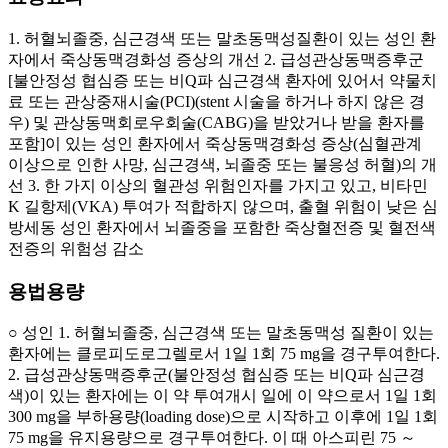
1. 허혈뇌졸중, 심근경색 또는 말초동맥성질환이 있는 성인 환
자에서 죽상동맥경화성 증상의 개선 2. 급성관상동맥증후군
[불안정성 협심증 또는 비Q파 심근경색 환자에 있어서 약물치
료 또는 관상중재시술(PCI)(stent 시술을 하거나 하지 않은 경
우) 및 관상동맥회로우회술(CABG)을 받았거나 받을 환자를
포함]이 있는 성인 환자에서 죽상동맥경화성 증상(심혈관계
이상으로 인한 사망, 심근경색, 뇌졸중 또는 불응성 허혈)의 개
선 3. 한 가지 이상의 혈관성 위험인자를 가지고 있고, 비타민
K 길항제(VKA) 투여가 적합하지 않으며, 출혈 위험이 낮은 심
방세동 성인 환자에서 뇌졸중을 포함한 죽상혈전증 및 혈전색
전증의 위험성 감소
용법용량
○ 성인 1. 허혈뇌졸중, 심근경색 또는 말초동맥성 질환이 있는
환자에는 클로피도로그렐로서 1일 1회 75 mg을 경구투여한다.
2. 급성관상동맥증후군(불안정성 협심증 또는 비Q파 심근경
색)이 있는 환자에는 이 약 투여개시 일에 이 약으로서 1일 1회
300 mg을 부하용량(loading dose)으로 시작하고 이후에 1일 1회
75 mg을 유지용량으로 경구투여한다. 이 때 아스피린 75 ～