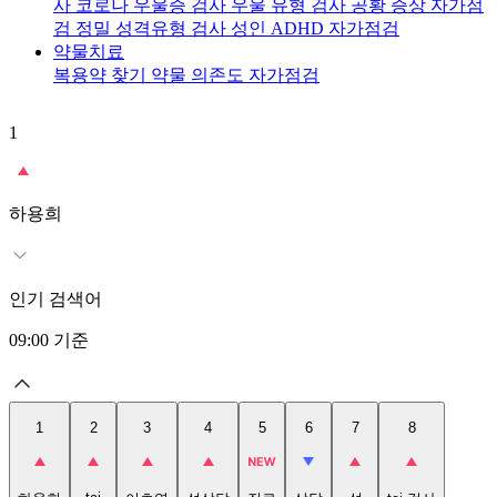
사
코로나 우울증 검사
우울 유형 검사
공황 증상 자가점
검
정밀 성격유형 검사
성인 ADHD 자가점검
약물치료
복용약 찾기
약물 의존도 자가점검
1
2
t
하용희
인기 검색어
09:00
기준
1
2
3
4
5
6
7
8