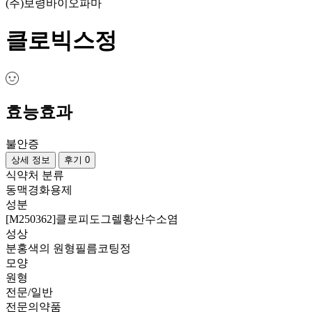
(주)보령바이오파마
클로빅스정
효능효과
불안증
상세 정보
후기 0
식약처 분류
동맥경화용제
성분
[M250362]클로피도그렐황산수소염
성상
분홍색의 원형필름코팅정
모양
원형
전문/일반
전문의약품