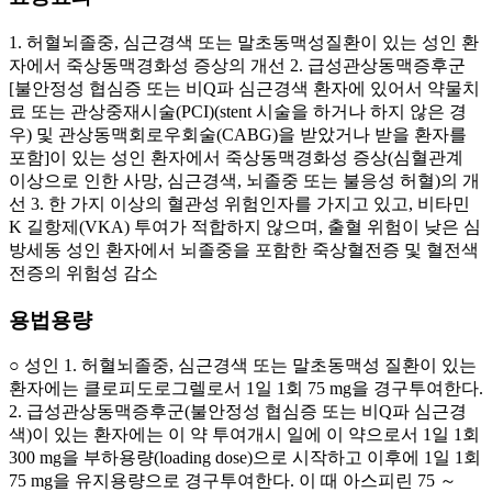
1. 허혈뇌졸중, 심근경색 또는 말초동맥성질환이 있는 성인 환
자에서 죽상동맥경화성 증상의 개선 2. 급성관상동맥증후군
[불안정성 협심증 또는 비Q파 심근경색 환자에 있어서 약물치
료 또는 관상중재시술(PCI)(stent 시술을 하거나 하지 않은 경
우) 및 관상동맥회로우회술(CABG)을 받았거나 받을 환자를
포함]이 있는 성인 환자에서 죽상동맥경화성 증상(심혈관계
이상으로 인한 사망, 심근경색, 뇌졸중 또는 불응성 허혈)의 개
선 3. 한 가지 이상의 혈관성 위험인자를 가지고 있고, 비타민
K 길항제(VKA) 투여가 적합하지 않으며, 출혈 위험이 낮은 심
방세동 성인 환자에서 뇌졸중을 포함한 죽상혈전증 및 혈전색
전증의 위험성 감소
용법용량
○ 성인 1. 허혈뇌졸중, 심근경색 또는 말초동맥성 질환이 있는
환자에는 클로피도로그렐로서 1일 1회 75 mg을 경구투여한다.
2. 급성관상동맥증후군(불안정성 협심증 또는 비Q파 심근경
색)이 있는 환자에는 이 약 투여개시 일에 이 약으로서 1일 1회
300 mg을 부하용량(loading dose)으로 시작하고 이후에 1일 1회
75 mg을 유지용량으로 경구투여한다. 이 때 아스피린 75 ～