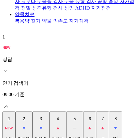
사
코로나 우울증 검사
우울 유형 검사
공황 증상 자가점
검
정밀 성격유형 검사
성인 ADHD 자가점검
약물치료
복용약 찾기
약물 의존도 자가점검
1
2
상담
인기 검색어
09:00
기준
1
2
3
4
5
6
7
8