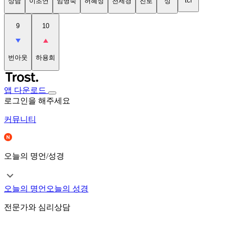
tci
상담
이초연
임명숙
허혜정
천세경
진로
성
9
10
번아웃
하용희
앱 다운로드
로그인을 해주세요
커뮤니티
오늘의 명언/성경
오늘의 명언
오늘의 성경
전문가와 심리상담