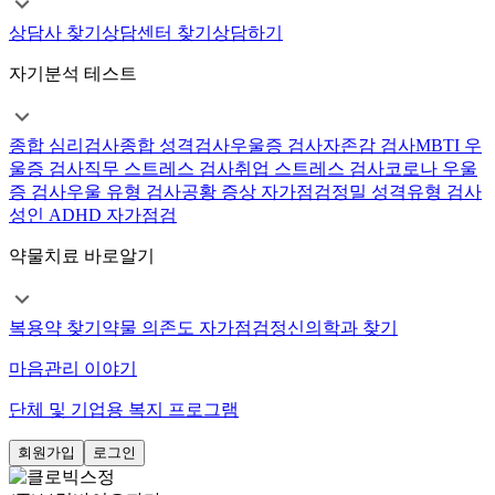
상담사 찾기
상담센터 찾기
상담하기
자기분석 테스트
종합 심리검사
종합 성격검사
우울증 검사
자존감 검사
MBTI 우
울증 검사
직무 스트레스 검사
취업 스트레스 검사
코로나 우울
증 검사
우울 유형 검사
공황 증상 자가점검
정밀 성격유형 검사
성인 ADHD 자가점검
약물치료 바로알기
복용약 찾기
약물 의존도 자가점검
정신의학과 찾기
마음관리 이야기
단체 및 기업용 복지 프로그램
회원가입
로그인