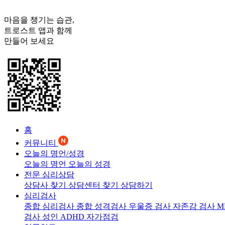
마음을 챙기는 습관,
트로스트
앱과 함께
만들어 보세요
홈
커뮤니티
오늘의 명언/성경
오늘의 명언
오늘의 성경
전문 심리상담
상담사 찾기
상담센터 찾기
상담하기
심리검사
종합 심리검사
종합 성격검사
우울증 검사
자존감 검사
M
검사
성인 ADHD 자가점검