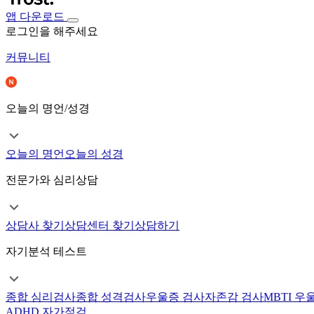
앱 다운로드
로그인을 해주세요
커뮤니티
오늘의 명언/성경
오늘의 명언
오늘의 성경
전문가와 심리상담
상담사 찾기
상담센터 찾기
상담하기
자기분석 테스트
종합 심리검사
종합 성격검사
우울증 검사
자존감 검사
MBTI 우
ADHD 자가점검