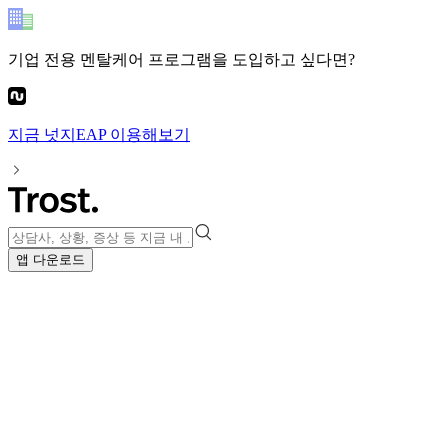
기업 전용 멘탈케어 프로그램
을 도입하고 싶다면?
지금
넛지EAP
이용해보기
앱 다운로드