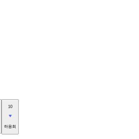
10
하용희