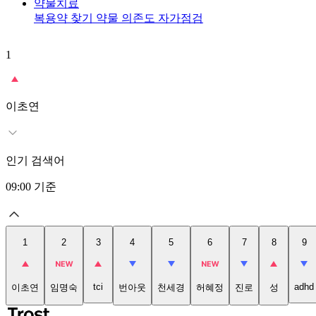
약물치료
복용약 찾기
약물 의존도 자가점검
1
이초연
인기 검색어
09:00
기준
1
2
3
4
5
6
7
8
9
tci
adhd
이초연
임명숙
번아웃
천세경
허혜정
진로
성