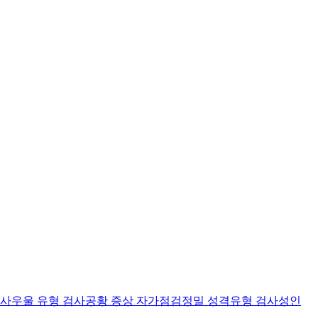
검사
우울 유형 검사
공황 증상 자가점검
정밀 성격유형 검사
성인