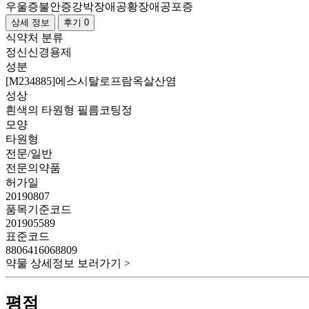
우울증
불안증
강박장애
공황장애
공포증
상세 정보
후기 0
식약처 분류
정신신경용제
성분
[M234885]에스시탈로프람옥살산염
성상
흰색의 타원형 필름코팅정
모양
타원형
전문/일반
전문의약품
허가일
20190807
품목기준코드
201905589
표준코드
8806416068809
약물 상세정보 보러가기 >
평점