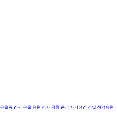
 우울증 검사
우울 유형 검사
공황 증상 자가점검
정밀 성격유형