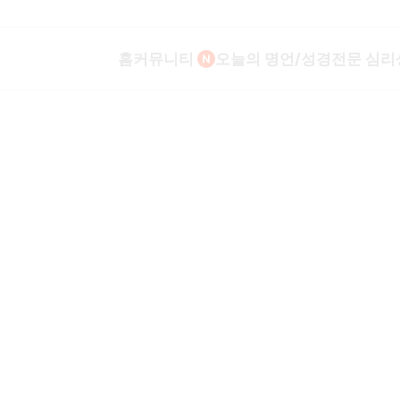
홈
커뮤니티
오늘의 명언/성경
전문 심리