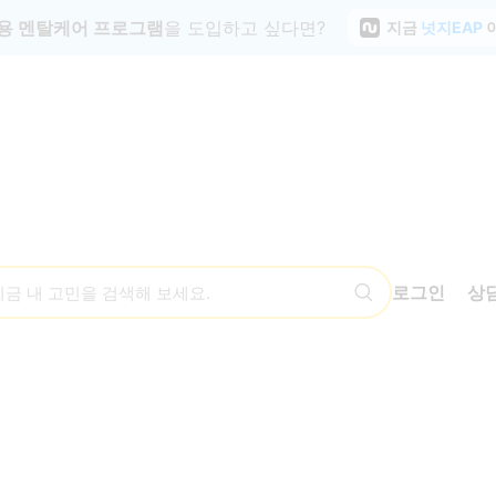
용 멘탈케어 프로그램
을 도입하고 싶다면?
지금
넛지EAP
로그인
상