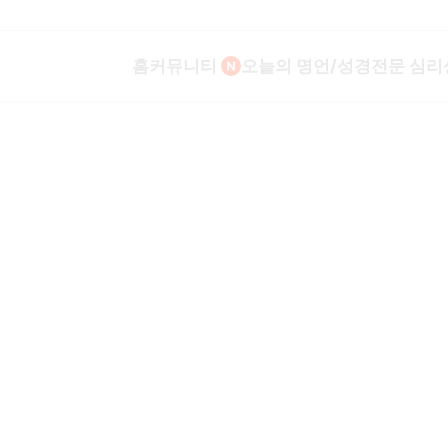
홈
커뮤니티
오늘의 명언/성경
전문 심리