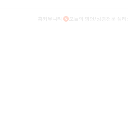
홈
커뮤니티
오늘의 명언/성경
전문 심리