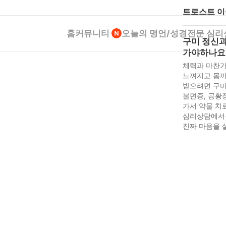
트로스트 
홈
커뮤니티
오늘의 명언/성경
전문 심리
구미 정신과
가야하나요
체력과 마찬가
느껴지고 몸까
받으려면 구미
불면증, 공황
가서 약물 치
심리상담에서는
진짜 마음을 