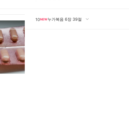
성
8
녹색 adhd약
9
누가복음 6장 39절
10
상담
1
2
tci
임명숙
3
번아웃
4
이초연
5
허혜정
6
하용희
7
성
8
녹색 adhd약
9
누가복음 6장 39절
10