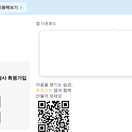
이용해보기
앱 다운로드
상담
1
담사 회원가입
2
tci
마음을 챙기는 습관,
임명숙
3
트로스트
앱과 함께
만들어 보세요
번아웃
4
이초연
5
허혜정
6
하용희
7