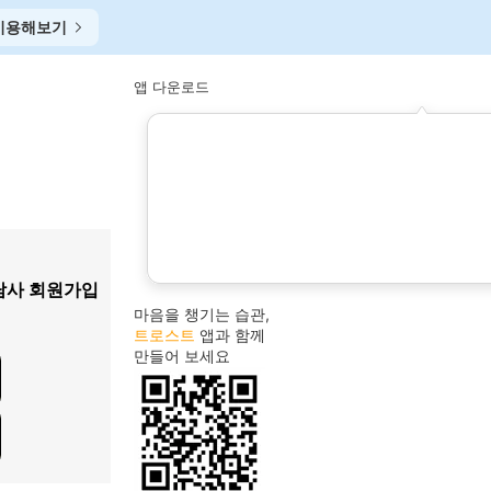
이용해보기
앱 다운로드
담사 회원가입
이초연
1
마음을 챙기는 습관,
임명숙
2
트로스트
앱과 함께
만들어 보세요
3
tci
번아웃
4
천세경
5
허혜정
6