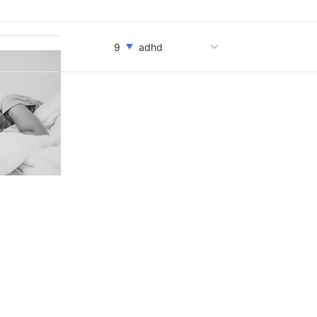
진로
7
성
8
9
adhd
하용희
10
이초연
1
임명숙
2
3
tci
번아웃
4
천세경
5
허혜정
6
진로
7
성
8
9
adhd
하용희
10