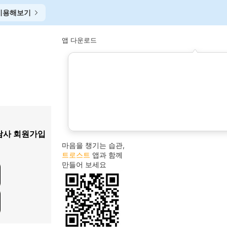
이용해보기
앱 다운로드
이초연
1
담사 회원가입
임명숙
2
마음을 챙기는 습관,
3
tci
트로스트
앱과 함께
만들어 보세요
번아웃
4
천세경
5
허혜정
6
진로
7