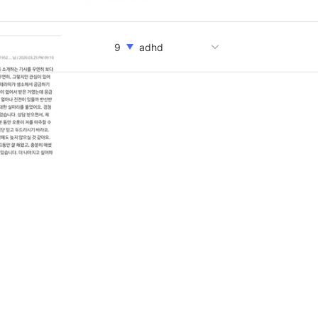
성
8
9
adhd
하용희
10
이초연
1
임명숙
2
3
tci
번아웃
4
천세경
5
허혜정
6
진로
7
성
8
9
adhd
하용희
10