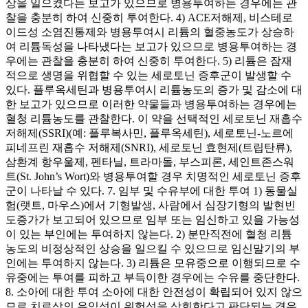
상을 일으켰다는 보고가 있으므로 병용투여하는 경우에는 관
찰을 충분히 하여 신중히 투여한다. 4) ACE저해제, 비스테로
이드성 소염진통제와 병용투여시 리튬의 혈중농도가 상승하
여 리튬독성을 나타냈다는 보고가 있으므로 병용투여하는 경
우에는 관찰을 충분히 하여 신중히 투여한다. 5) 리튬은 잠재
적으로 생명을 위협할 수 있는 세로토닌 증후군이 발생할 수
있다. 플루옥세틴과 병용투여시 리튬농도의 증가 및 감소에 대
한 보고가 있으므로 이러한 약물들과 병용투여하는 경우에는
혈청 리튬농도를 관찰한다. 이 약을 선택적인 세로토닌 재흡수
저해제(SSRI)(예: 플루복사민, 플루옥세틴), 세로토닌-노르에
피네프린 재흡수 저해제(SNRI), 세로토닌 효현제(트립탄류),
삼환계 항우울제, 펜타닐, 트라마돌, 부스피론, 세인트존스워
트(St. John’s Wort)와 병용투여할 경우 치명적인 세로토닌 증후
군이 나타날 수 있다. 7. 임부 및 수유부에 대한 투여 1) 동물실
험(랫트, 마우스)에서 기형발생, 사람에서 심장기형의 발현빈
도증가가 보고되어 있으므로 임부 또는 임신하고 있을 가능성
이 있는 부인에는 투여하지 않는다. 2) 분만직전에 혈청 리튬
농도의 비정상적인 상승을 일으킬 수 있으므로 임신말기의 부
인에는 투여하지 않는다. 3) 리튬은 모유중으로 이행되므로 수
유중에는 투여를 피하고 부득이한 경우에는 수유를 중단한다.
8. 소아에 대한 투여 소아에 대한 안전성이 확립되어 있지 않으
므로 치료상의 유익성이 위험성을 상회한다고 판단되는 경우