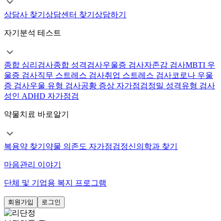
상담사 찾기
상담센터 찾기
상담하기
자기분석 테스트
종합 심리검사
종합 성격검사
우울증 검사
자존감 검사
MBTI 우
울증 검사
직무 스트레스 검사
취업 스트레스 검사
코로나 우울
증 검사
우울 유형 검사
공황 증상 자가점검
정밀 성격유형 검사
성인 ADHD 자가점검
약물치료 바로알기
복용약 찾기
약물 의존도 자가점검
정신의학과 찾기
마음관리 이야기
단체 및 기업용 복지 프로그램
회원가입
로그인