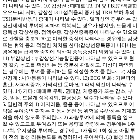
이 나타날 수 있다. 10) 갑상선 : 때때로 T3, T4 및 PBI(단백결합
요오드)의 저하, 갑상선131I 섭취율의 증가 및 TRH 부하 후의
TSH분비반응의 증대가 나타날 수 있다. 일과성인 경우에는 갑
상선제제의 투여에 의하여 회복되는 경우가 많지만, 드물게 비
중독성 갑상선종, 점액수종, 갑상선중독증이 나타날 수 있으므
로 관찰을 충분히 하고 이러한 증상이 나타나는 경우에는 감량
또는 휴약 등의 적절한 처치를 한다(갑상선중독증이 나타나는
경우에는 급격한 중지에 의하여 중독증상이 악화될 수 있다.).
11) 부갑상선 : 부갑상선기능항진증이 나타날 수 있으므로 혈
청 칼슘 농도를 측정하는 등 충분히 관찰하고, 이상이 확인되
는 경우에는 투여를 중지하는 등 적절한 처치를 한다. 12) 자율
신경계 : 시야몽롱이 나타날 수 있다. 13) ECG 변화 : 기본파의
혼란, 서파의증가, 가역적인 둔마 및 T파의 역전이 나타날 수
있다. 14) 기타 : 때때로 무력, 권태감, 체중증가 또는 감소, 부
종, 암점, 드물게 성욕감퇴, 혈당상승, 탈수가 나타날 수 있다.
5. 일반적 주의 1) 어지러움, 졸음 등이 나타날 수 있으므로 이
약을 투여중인 환자는 자동차운전 등 위험을 수반하는 기계조
작을 하지 않도록 주의한다. 2) 과량투여에 의해 중독을 일으
킬 수 있으므로 투여초기 또는 용량을 증량하는 경우에는 1주
1-2회, 유지량을 투여하는 경우에는 1개월에 1회 정도 아침 투
여 전의 혈청 리튬농도를 측정하면서 투여한다. (1) 혈청 리튬