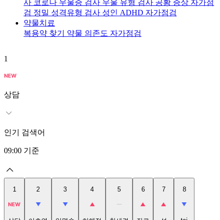
사
코로나 우울증 검사
우울 유형 검사
공황 증상 자가점
검
정밀 성격유형 검사
성인 ADHD 자가점검
약물치료
복용약 찾기
약물 의존도 자가점검
1
2
상담
인기 검색어
09:00
기준
1
2
3
4
5
6
7
8