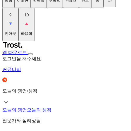
tci
상담
이초연
임명숙
허혜정
천세경
진로
성
9
10
번아웃
하용희
앱 다운로드
로그인을 해주세요
커뮤니티
오늘의 명언/성경
오늘의 명언
오늘의 성경
전문가와 심리상담