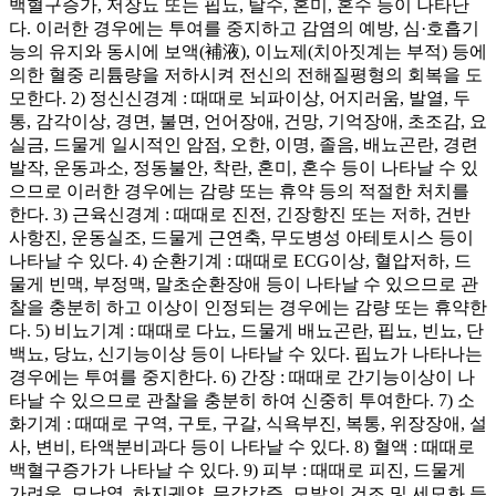
백혈구증가, 저장뇨 또는 핍뇨, 탈수, 혼미, 혼수 등이 나타난
다. 이러한 경우에는 투여를 중지하고 감염의 예방, 심·호흡기
능의 유지와 동시에 보액(補液), 이뇨제(치아짓계는 부적) 등에
의한 혈중 리튬량을 저하시켜 전신의 전해질평형의 회복을 도
모한다. 2) 정신신경계 : 때때로 뇌파이상, 어지러움, 발열, 두
통, 감각이상, 경면, 불면, 언어장애, 건망, 기억장애, 초조감, 요
실금, 드물게 일시적인 암점, 오한, 이명, 졸음, 배뇨곤란, 경련
발작, 운동과소, 정동불안, 착란, 혼미, 혼수 등이 나타날 수 있
으므로 이러한 경우에는 감량 또는 휴약 등의 적절한 처치를
한다. 3) 근육신경계 : 때때로 진전, 긴장항진 또는 저하, 건반
사항진, 운동실조, 드물게 근연축, 무도병성 아테토시스 등이
나타날 수 있다. 4) 순환기계 : 때때로 ECG이상, 혈압저하, 드
물게 빈맥, 부정맥, 말초순환장애 등이 나타날 수 있으므로 관
찰을 충분히 하고 이상이 인정되는 경우에는 감량 또는 휴약한
다. 5) 비뇨기계 : 때때로 다뇨, 드물게 배뇨곤란, 핍뇨, 빈뇨, 단
백뇨, 당뇨, 신기능이상 등이 나타날 수 있다. 핍뇨가 나타나는
경우에는 투여를 중지한다. 6) 간장 : 때때로 간기능이상이 나
타날 수 있으므로 관찰을 충분히 하여 신중히 투여한다. 7) 소
화기계 : 때때로 구역, 구토, 구갈, 식욕부진, 복통, 위장장애, 설
사, 변비, 타액분비과다 등이 나타날 수 있다. 8) 혈액 : 때때로
백혈구증가가 나타날 수 있다. 9) 피부 : 때때로 피진, 드물게
가려움, 모낭염, 하지궤양, 무감각증, 모발의 건조 및 세모화 등