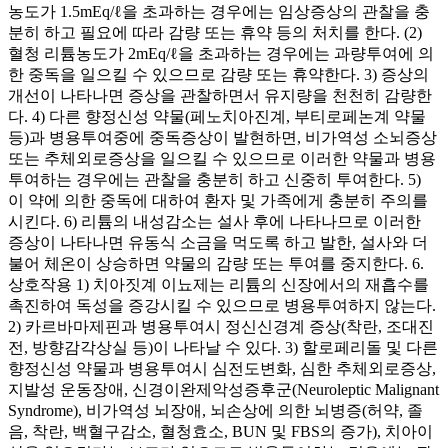
농도가 1.5mEq/ℓ을 초과하는 경우에는 임상증상의 관찰을 충
분히 하고 필요에 따라 감량 또는 휴약 등의 처치를 한다. (2)
혈청 리튬농도가 2mEq/ℓ을 초과하는 경우에는 과량투여에 의
한 중독을 일으킬 수 있으므로 감량 또는 휴약한다. 3) 증상의
개선이 나타나면 증상을 관찰하면서 유지량을 천천히 감량한
다. 4) 다른 향정신성 약물(페노치아진계, 부티로페논계 약물
등)과 병용투여중에 중독증상이 발현하면, 비가역성 소뇌증상
또는 추체외로증상을 일으킬 수 있으므로 이러한 약물과 병용
투여하는 경우에는 관찰을 충분히 하고 신중히 투여한다. 5)
이 약에 의한 중독에 대하여 환자 및 가족에게 충분히 주의를
시킨다. 6) 리튬의 내성감소는 설사 후에 나타나므로 이러한
증상이 나타나면 유동식 소금을 먹도록 하고 발한, 설사와 더
불어 체온이 상승하면 약물의 감량 또는 투여를 중지한다. 6.
상호작용 1) 치아짓계 이뇨제는 리튬의 신장에서의 재흡수를
촉진하여 독성을 증강시킬 수 있으므로 병용투여하지 않는다.
2) 카르바마제핀과 병용투여시 정신신경계 증상(착란, 조대진
전, 방향감각상실 등)이 나타날 수 있다. 3) 할로페리돌 및 다른
향정신성 약물과 병용투여시 심전도변화, 심한 추체외로증상,
지발성 운동장애, 신경이완제악성증후군(Neuroleptic Malignant
Syndrome), 비가역성 뇌장애, 뇌손상에 의한 뇌병증(허약, 졸
음, 착란, 백혈구감소, 혈청효소, BUN 및 FBS의 증가), 치아이