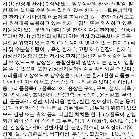
자 (1) 신장애 환자 (2) 쇠약 또는 탈수상태의 환자 (3) 발열, 발
한 또는 설사를 수반하는 질환이 있는 환자 (4) 나트륨섭취제
한 환자 (5) 치아짓계 이뇨제를 복용하고 있는 환자 (6) 세로토
닌 효현제를 복용하고 있는 환자 4) 임부 또는 임신하고 있을
가능성이 있는 부인 5) 애디슨병 환자 3. 다음 환자에는 신중히
투여할 것. 1) 심질환의 병력이 있는 환자 2) 리튬체내저류를
일으킬 위험이 있는 환자 (1) 신장애의 병력이 있는 환자 (2) 식
사 및 수분섭취량이 부족한 환자 3) 고령자 4) 간장애 환자 5)
갑상선기능항진 또는 저하증 환자(갑상선기능저하증이 나타
날 수 있으므로 갑상선기능항진증의 병발시에는 진단에 영향
을 줄 수 있으며 또한 갑상선기능저하증을 악화시킬 수 있다.)
6) 리튬에 이상적으로 감수성을 나타내는 환자(혈청 리튬농도
1.5 mEq/ℓ 이하에서도 증독증상이 나타날 수 있다.) 4. 이상반
응 1) 리튬중독 (1) 중독의 초기증상은 구역, 구토, 설사, 식욕부
진, 연하곤란, 조대진전, 근육연축, 운동장애, 운동실조, 무력
감, 운동과소, 경면, 어지러움, 발열, 발한, 언어장애, 착란 등이
있다. 이러한 증상이 나타날 경우에는 과량투여의 위험이 있으
므로 감량 또는 휴약 등의 적절한 처치를 한다. (2) 중독이 진행
되면 위의 증상이 증강되고 두통, 이명, 시야흐림, 주시발증, 안
진, 긴장항진·저하, 건반사항진, 불안, 헛소리, 의식장애, 기억
장애, 실금, 경련발작, 뇌파이상, 부정맥, 혈압저하, ECG이상,