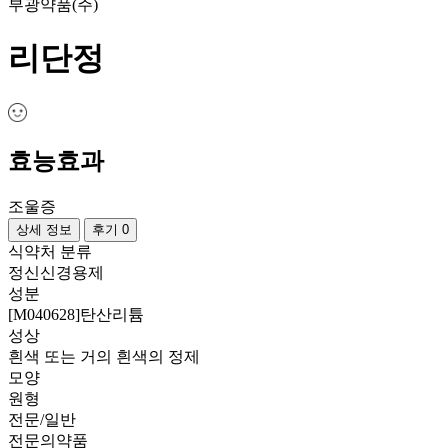
부광약품(주)
리단정
효능효과
조울증
상세 정보
후기 0
식약처 분류
정신신경용제
성분
[M040628]탄산리튬
성상
흰색 또는 거의 흰색의 정제
모양
원형
전문/일반
전문의약품