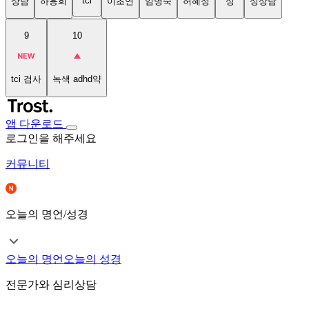
tci
상담
하용희
이초연
임명숙
허혜정
성
성상담
9
10
tci 검사
녹색 adhd약
앱 다운로드
로그인을 해주세요
커뮤니티
오늘의 명언/성경
오늘의 명언
오늘의 성경
전문가와 심리상담