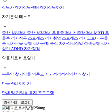
상담사 찾기
상담센터 찾기
상담하기
자기분석 테스트
종합 심리검사
종합 성격검사
우울증 검사
자존감 검사
MBTI 우
울증 검사
직무 스트레스 검사
취업 스트레스 검사
코로나 우울
증 검사
우울 유형 검사
공황 증상 자가점검
정밀 성격유형 검사
성인 ADHD 자가점검
약물치료 바로알기
복용약 찾기
약물 의존도 자가점검
정신의학과 찾기
마음관리 이야기
단체 및 기업용 복지 프로그램
회원가입
로그인