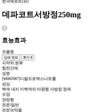
한국애보트(유)
데파코트서방정250mg
효능효과
조울증
상세 정보
후기 4
식약처 분류
항전간제
성분
[M082087]디발프로엑스나트륨
성상
백색 내지 미백색의 타원형 서방정 정제
모양
장방형
전문/일반
전문의약품