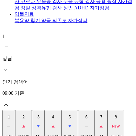
사
코로나 우울증 검사
우울 유형 검사
공황 증상 자가점
검
정밀 성격유형 검사
성인 ADHD 자가점검
약물치료
복용약 찾기
약물 의존도 자가점검
1
2
상담
인기 검색어
09:00
기준
1
2
3
4
5
6
7
8