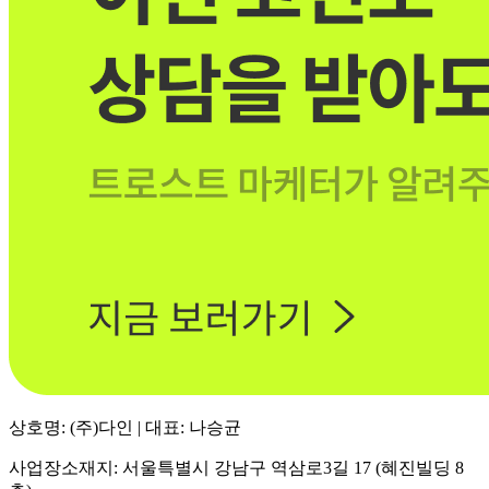
상호명: (주)다인 | 대표: 나승균
사업장소재지: 서울특별시 강남구 역삼로3길 17 (혜진빌딩 8