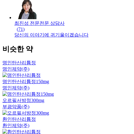
최진성 전문
전문
상담사
(
71
)
당신의 이야기에 귀기울이겠습니다
비슷한 약
명인탄산리튬정
명인제약(주)
명인탄산리튬정150mg
명인제약(주)
오르필서방정300mg
부광약품(주)
환인탄산리튬정
환인제약(주)