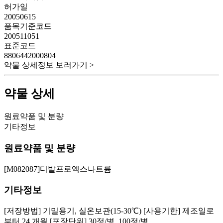
허가일
20050615
품목기준코드
200511051
표준코드
8806442000804
약물 상세정보 보러가기 >
약물 상세
원료약품 및 분량
기타정보
원료약품 및 분량
[M082087]디발프로엑스나트륨
기타정보
[저장방법] 기밀용기, 실온보관(15-30℃) [사용기한] 제조일로
부터 24 개월 [포장단위] 30정/병, 100정/병