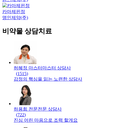
카마제핀정
명인제약(주)
비약물 상담치료
허혜정 마스터
마스터
상담사
(
1515
)
감정의 핵심을 읽는 노련한 상담사
하용희 전문
전문
상담사
(
722
)
진심 어린 마음으로 조력 할게요