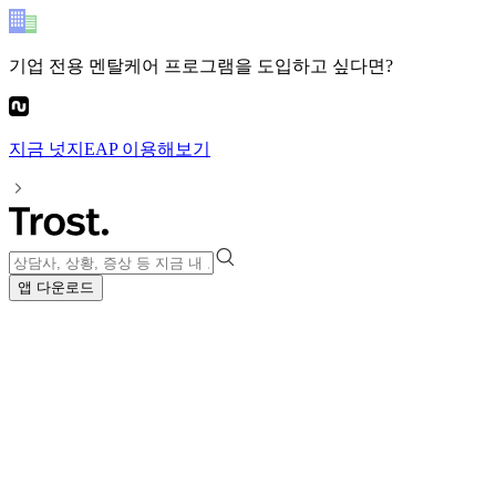
기업 전용 멘탈케어 프로그램
을 도입하고 싶다면?
지금
넛지EAP
이용해보기
앱 다운로드