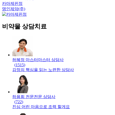
카마제핀정
명인제약(주)
비약물 상담치료
허혜정 마스터
마스터
상담사
(
1515
)
감정의 핵심을 읽는 노련한 상담사
하용희 전문
전문
상담사
(
722
)
진심 어린 마음으로 조력 할게요