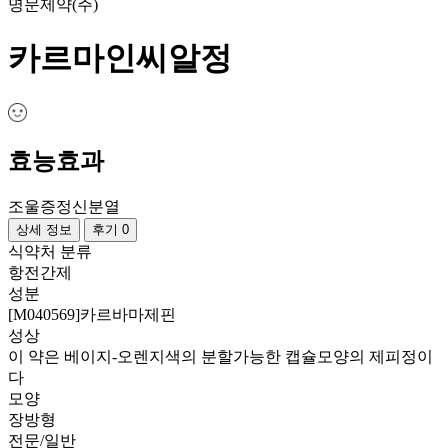
명문제약(주)
카르마인씨알정
효능효과
조울증
정신분열
상세 정보
후기 0
식약처 분류
항전간제
성분
[M040569]카르바마제핀
성상
이 약은 베이지-오렌지색의 분할가능한 캡슐모양의 제피정이
다
모양
장방형
전문/일반