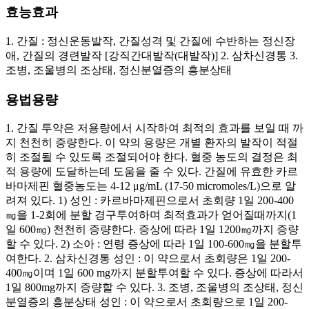
효능효과
1. 간질 : 정신운동발작, 간질성격 및 간질에 수반하는 정신장
애, 간질의 경련발작 [강직간대발작(대발작)] 2. 삼차신경통 3.
조병, 조울병의 조상태, 정신분열증의 흥분상태
용법용량
1. 간질 투약은 저용량에서 시작하여 최적의 효과를 보일 때 까
지 천천히 증량한다. 이 약의 용량은 개별 환자의 발작이 적절
히 조절될 수 있도록 조절되어야 한다. 혈중 농도의 결정은 최
적 용량에 도달하는데 도움을 줄 수 있다. 간질에 유효한 카르
바마제핀 혈중농도는 4-12 μg/mL (17-50 micromoles/L)으로 알
려져 있다. 1) 성인 : 카르바마제핀으로서 초회량 1일 200-400
㎎을 1-2회에 분할 경구투여하며 최적효과가 얻어질때까지(1
일 600㎎) 천천히 증량한다. 증상에 따라 1일 1200㎎까지 증량
할 수 있다. 2) 소아 : 연령 증상에 따라 1일 100-600㎎을 분할투
여한다. 2. 삼차신경통 성인 : 이 약으로서 초회량은 1일 200-
400㎎이며 1일 600 mg까지 분할투여할 수 있다. 증상에 따라서
1일 800mg까지 증량할 수 있다. 3. 조병, 조울병의 조상태, 정신
분열증의 흥분상태 성인 : 이 약으로서 초회량으로 1일 200-