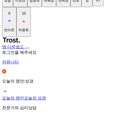
tci
상담
이초연
임명숙
허혜정
천세경
진로
성
9
10
번아웃
하용희
앱 다운로드
로그인을 해주세요
커뮤니티
오늘의 명언/성경
오늘의 명언
오늘의 성경
전문가와 심리상담