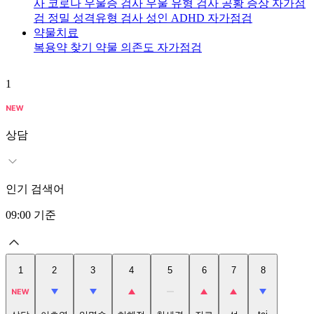
사
코로나 우울증 검사
우울 유형 검사
공황 증상 자가점
검
정밀 성격유형 검사
성인 ADHD 자가점검
약물치료
복용약 찾기
약물 의존도 자가점검
1
2
상담
인기 검색어
09:00
기준
1
2
3
4
5
6
7
8