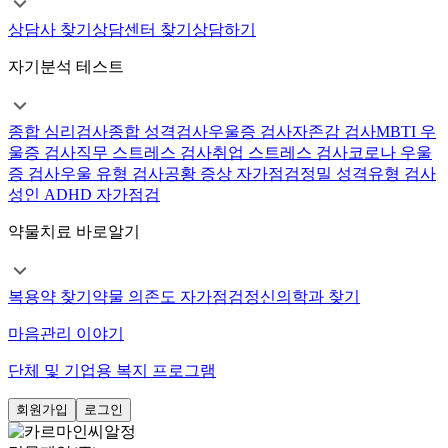
상담사 찾기
상담센터 찾기
상담하기
자기분석 테스트
종합 심리검사
종합 성격검사
우울증 검사
자존감 검사
MBTI 우
울증 검사
직무 스트레스 검사
취업 스트레스 검사
코로나 우울
증 검사
우울 유형 검사
공황 증상 자가점검
정밀 성격유형 검사
성인 ADHD 자가점검
약물치료 바로알기
복용약 찾기
약물 의존도 자가점검
정신의학과 찾기
마음관리 이야기
단체 및 기업용 복지 프로그램
회원가입
로그인