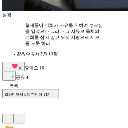
성경
형제들아 너희가 자유를 위하여 부르심
을 입었으나 그러나 그 자유로 육체의
기회를 삼지 말고 오직 사랑으로 서로
종 노릇 하라
-
갈라디아서 5장 13절
좋아요
16
16
공유
4
4
목록
갈라디아서
5
장 한번에 읽기