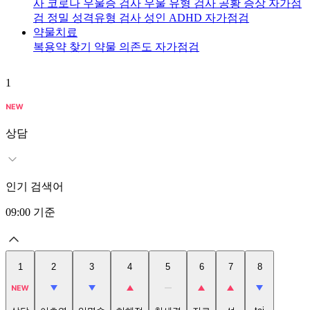
사
코로나 우울증 검사
우울 유형 검사
공황 증상 자가점
검
정밀 성격유형 검사
성인 ADHD 자가점검
약물치료
복용약 찾기
약물 의존도 자가점검
1
2
상담
인기 검색어
09:00
기준
1
2
3
4
5
6
7
8