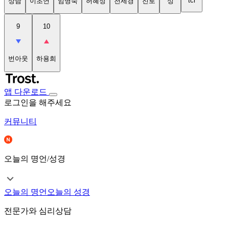
tci
상담
이초연
임명숙
허혜정
천세경
진로
성
9
10
번아웃
하용희
앱 다운로드
로그인을 해주세요
커뮤니티
오늘의 명언/성경
오늘의 명언
오늘의 성경
전문가와 심리상담