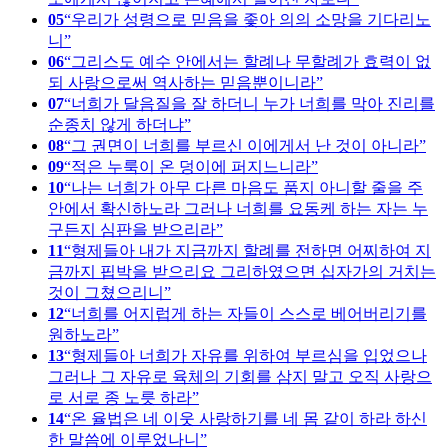
05
우리가 성령으로 믿음을 좇아 의의 소망을 기다리노
니
06
그리스도 예수 안에서는 할례나 무할례가 효력이 없
되 사랑으로써 역사하는 믿음뿐이니라
07
너희가 달음질을 잘 하더니 누가 너희를 막아 진리를
순종치 않게 하더냐
08
그 권면이 너희를 부르신 이에게서 난 것이 아니라
09
적은 누룩이 온 덩이에 퍼지느니라
10
나는 너희가 아무 다른 마음도 품지 아니할 줄을 주
안에서 확신하노라 그러나 너희를 요동케 하는 자는 누
구든지 심판을 받으리라
11
형제들아 내가 지금까지 할례를 전하면 어찌하여 지
금까지 핍박을 받으리요 그리하였으면 십자가의 거치는
것이 그쳤으리니
12
너희를 어지럽게 하는 자들이 스스로 베어버리기를
원하노라
13
형제들아 너희가 자유를 위하여 부르심을 입었으나
그러나 그 자유로 육체의 기회를 삼지 말고 오직 사랑으
로 서로 종 노릇 하라
14
온 율법은 네 이웃 사랑하기를 네 몸 같이 하라 하신
한 말씀에 이루었나니