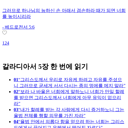
그러므로 하나님의 능하신 손 아래서 겸손하라 때가 되면 너희
를 높이시리라
-
베드로전서 5:6
124
1
갈라디아서 5장 한 번에 읽기
01
그리스도께서 우리로 자유케 하려고 자유를 주셨으
니 그러므로 굳세게 서서 다시는 종의 멍에를 메지 말라
02
보라 나 바울은 너희에게 말하노니 너희가 만일 할례
를 받으면 그리스도께서 너희에게 아무 유익이 없으리
라
03
내가 할례를 받는 각 사람에게 다시 증거하노니 그는
율법 전체를 행할 의무를 가진 자라
04
율법 안에서 의롭다 함을 얻으려 하는 너희는 그리스
도에게서 끊어지고 은혜에서 떨어진 자로다