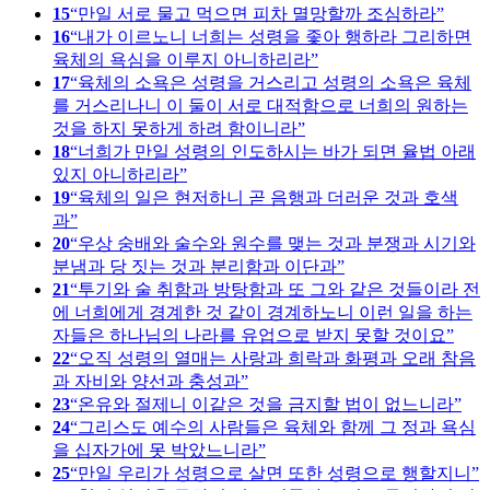
15
만일 서로 물고 먹으면 피차 멸망할까 조심하라
16
내가 이르노니 너희는 성령을 좇아 행하라 그리하면
육체의 욕심을 이루지 아니하리라
17
육체의 소욕은 성령을 거스리고 성령의 소욕은 육체
를 거스리나니 이 둘이 서로 대적함으로 너희의 원하는
것을 하지 못하게 하려 함이니라
18
너희가 만일 성령의 인도하시는 바가 되면 율법 아래
있지 아니하리라
19
육체의 일은 현저하니 곧 음행과 더러운 것과 호색
과
20
우상 숭배와 술수와 원수를 맺는 것과 분쟁과 시기와
분냄과 당 짓는 것과 분리함과 이단과
21
투기와 술 취함과 방탕함과 또 그와 같은 것들이라 전
에 너희에게 경계한 것 같이 경계하노니 이런 일을 하는
자들은 하나님의 나라를 유업으로 받지 못할 것이요
22
오직 성령의 열매는 사랑과 희락과 화평과 오래 참음
과 자비와 양선과 충성과
23
온유와 절제니 이같은 것을 금지할 법이 없느니라
24
그리스도 예수의 사람들은 육체와 함께 그 정과 욕심
을 십자가에 못 박았느니라
25
만일 우리가 성령으로 살면 또한 성령으로 행할지니