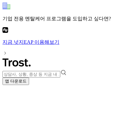
기업 전용 멘탈케어 프로그램
을 도입하고 싶다면?
지금
넛지EAP
이용해보기
앱 다운로드