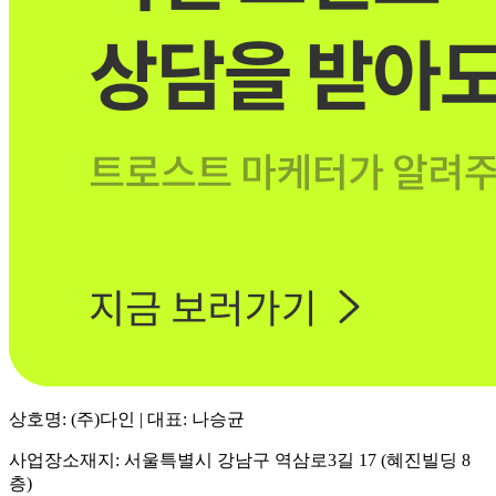
상호명: (주)다인 | 대표: 나승균
사업장소재지: 서울특별시 강남구 역삼로3길 17 (혜진빌딩 8
층)