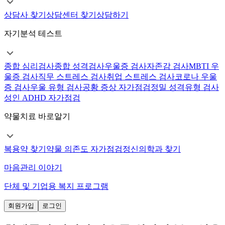
상담사 찾기
상담센터 찾기
상담하기
자기분석 테스트
종합 심리검사
종합 성격검사
우울증 검사
자존감 검사
MBTI 우
울증 검사
직무 스트레스 검사
취업 스트레스 검사
코로나 우울
증 검사
우울 유형 검사
공황 증상 자가점검
정밀 성격유형 검사
성인 ADHD 자가점검
약물치료 바로알기
복용약 찾기
약물 의존도 자가점검
정신의학과 찾기
마음관리 이야기
단체 및 기업용 복지 프로그램
회원가입
로그인