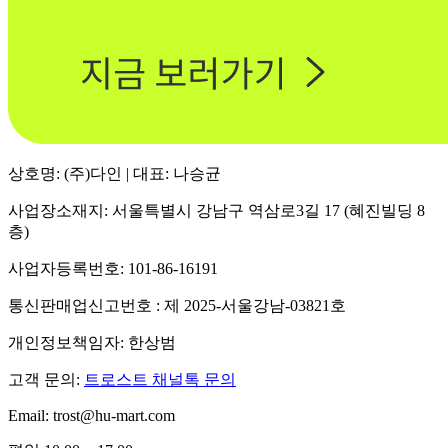
상호명: (주)다인 | 대표: 나승균
사업장소재지: 서울특별시 강남구 역삼로3길 17 (혜진빌딩 8
층)
사업자등록번호: 101-86-16191
통신판매업신고번호 : 제 2025-서울강남-03821호
개인정보책임자: 한상범
고객 문의:
트로스트 채널톡 문의
Email: trost@hu-mart.com