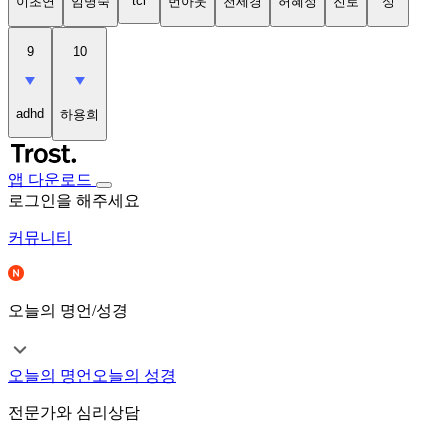
tci
이초연
임명숙
번아웃
천세경
허혜정
진로
성
9
10
adhd
하용희
앱 다운로드
로그인을 해주세요
커뮤니티
오늘의 명언/성경
오늘의 명언
오늘의 성경
전문가와 심리상담