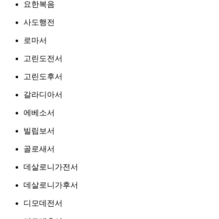
요한복음
사도행전
로마서
고린도전서
고린도후서
갈라디아서
에베소서
빌립보서
골로새서
데살로니가전서
데살로니가후서
디모데전서