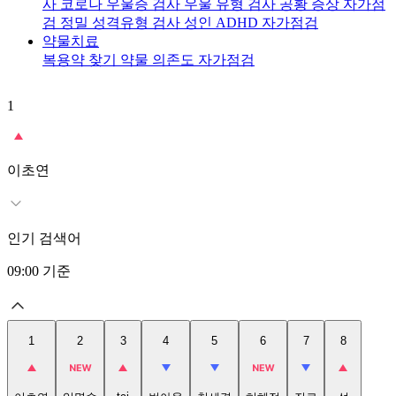
사
코로나 우울증 검사
우울 유형 검사
공황 증상 자가점
검
정밀 성격유형 검사
성인 ADHD 자가점검
약물치료
복용약 찾기
약물 의존도 자가점검
1
2
이초연
인기 검색어
09:00
기준
1
2
3
4
5
6
7
8