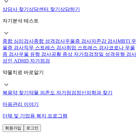
상담사 찾기
상담센터 찾기
상담하기
자기분석 테스트
종합 심리검사
종합 성격검사
우울증 검사
자존감 검사
MBTI 우
울증 검사
직무 스트레스 검사
취업 스트레스 검사
코로나 우울
증 검사
우울 유형 검사
공황 증상 자가점검
정밀 성격유형 검사
성인 ADHD 자가점검
약물치료 바로알기
복용약 찾기
약물 의존도 자가점검
정신의학과 찾기
마음관리 이야기
단체 및 기업용 복지 프로그램
회원가입
로그인