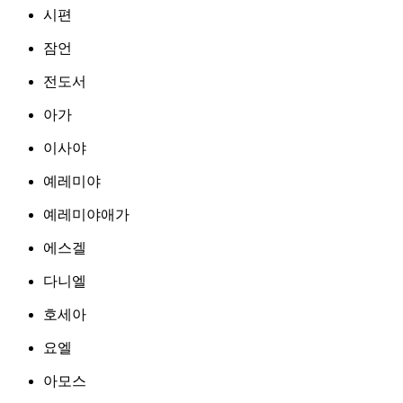
시편
잠언
전도서
아가
이사야
예레미야
예레미야애가
에스겔
다니엘
호세아
요엘
아모스