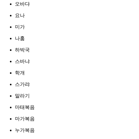
오바댜
요나
미가
나훔
하박국
스바냐
학개
스가랴
말라기
마태복음
마가복음
누가복음