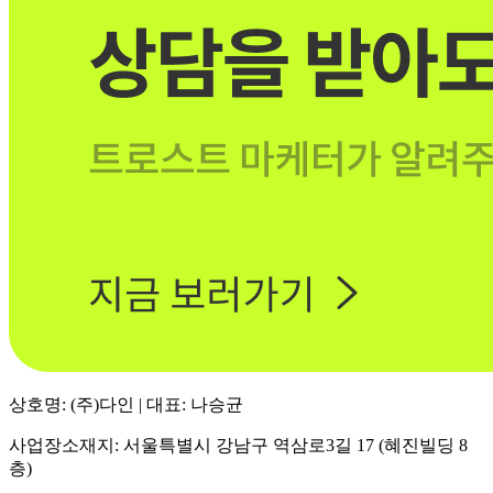
상호명: (주)다인 | 대표: 나승균
사업장소재지: 서울특별시 강남구 역삼로3길 17 (혜진빌딩 8
층)