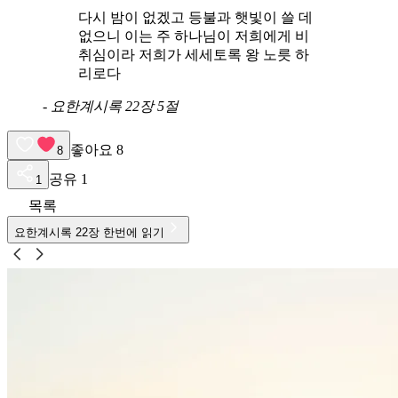
다시 밤이 없겠고 등불과 햇빛이 쓸 데
없으니 이는 주 하나님이 저희에게 비
취심이라 저희가 세세토록 왕 노릇 하
리로다
-
요한계시록 22장 5절
좋아요
8
8
공유
1
1
목록
요한계시록
22
장 한번에 읽기