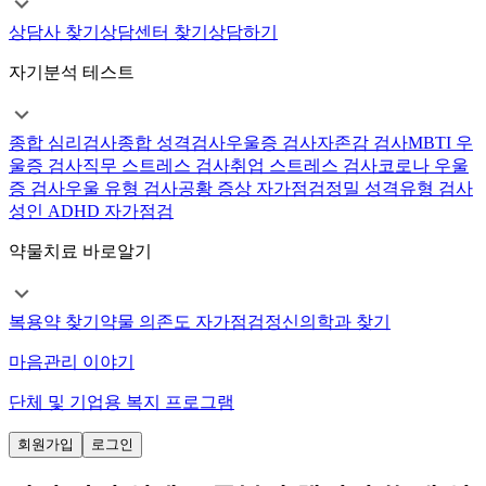
상담사 찾기
상담센터 찾기
상담하기
자기분석 테스트
종합 심리검사
종합 성격검사
우울증 검사
자존감 검사
MBTI 우
울증 검사
직무 스트레스 검사
취업 스트레스 검사
코로나 우울
증 검사
우울 유형 검사
공황 증상 자가점검
정밀 성격유형 검사
성인 ADHD 자가점검
약물치료 바로알기
복용약 찾기
약물 의존도 자가점검
정신의학과 찾기
마음관리 이야기
단체 및 기업용 복지 프로그램
회원가입
로그인