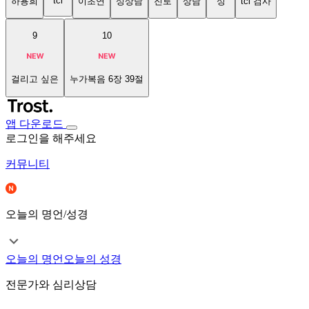
tci
하용희
이초연
성상담
진로
상담
성
tci 검사
9
10
걸리고 싶은
누가복음 6장 39절
앱 다운로드
로그인을 해주세요
커뮤니티
오늘의 명언/성경
오늘의 명언
오늘의 성경
전문가와 심리상담