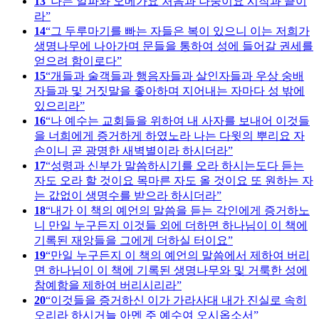
13
나는 알파와 오메가요 처음과 나중이요 시작과 끝이
라
14
그 두루마기를 빠는 자들은 복이 있으니 이는 저희가
생명나무에 나아가며 문들을 통하여 성에 들어갈 권세를
얻으려 함이로다
15
개들과 술객들과 행음자들과 살인자들과 우상 숭배
자들과 및 거짓말을 좋아하며 지어내는 자마다 성 밖에
있으리라
16
나 예수는 교회들을 위하여 내 사자를 보내어 이것들
을 너희에게 증거하게 하였노라 나는 다윗의 뿌리요 자
손이니 곧 광명한 새벽별이라 하시더라
17
성령과 신부가 말씀하시기를 오라 하시는도다 듣는
자도 오라 할 것이요 목마른 자도 올 것이요 또 원하는 자
는 값없이 생명수를 받으라 하시더라
18
내가 이 책의 예언의 말씀을 듣는 각인에게 증거하노
니 만일 누구든지 이것들 외에 더하면 하나님이 이 책에
기록된 재앙들을 그에게 더하실 터이요
19
만일 누구든지 이 책의 예언의 말씀에서 제하여 버리
면 하나님이 이 책에 기록된 생명나무와 및 거룩한 성에
참예함을 제하여 버리시리라
20
이것들을 증거하신 이가 가라사대 내가 진실로 속히
오리라 하시거늘 아멘 주 예수여 오시옵소서