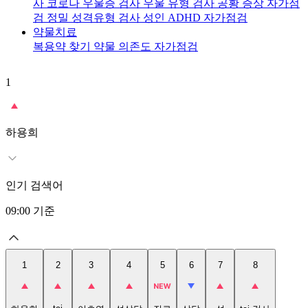
사
코로나 우울증 검사
우울 유형 검사
공황 증상 자가점
검
정밀 성격유형 검사
성인 ADHD 자가점검
약물치료
복용약 찾기
약물 의존도 자가점검
1
2
t
하용희
인기 검색어
09:00
기준
1
2
3
4
5
6
7
8