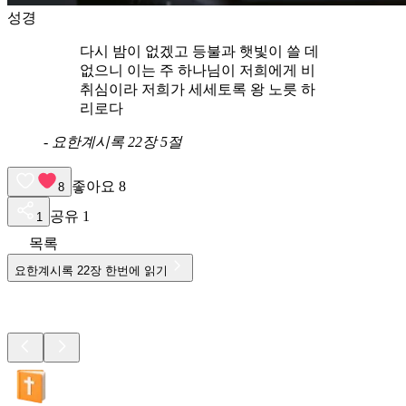
성경
다시 밤이 없겠고 등불과 햇빛이 쓸 데
없으니 이는 주 하나님이 저희에게 비
취심이라 저희가 세세토록 왕 노릇 하
리로다
-
요한계시록 22장 5절
좋아요
8
8
공유
1
1
목록
요한계시록
22
장 한번에 읽기