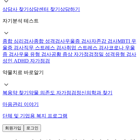
상담사 찾기
상담센터 찾기
상담하기
자기분석 테스트
종합 심리검사
종합 성격검사
우울증 검사
자존감 검사
MBTI 우
울증 검사
직무 스트레스 검사
취업 스트레스 검사
코로나 우울
증 검사
우울 유형 검사
공황 증상 자가점검
정밀 성격유형 검사
성인 ADHD 자가점검
약물치료 바로알기
복용약 찾기
약물 의존도 자가점검
정신의학과 찾기
마음관리 이야기
단체 및 기업용 복지 프로그램
회원가입
로그인