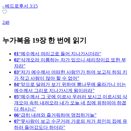
-
베드로후서 3:15
248
1
누가복음 19장 한 번에 읽기
01
예수께서 여리고로 들어 지나가시더라
02
삭개오라 이름하는 자가 있으니 세리장이요 또한 부
자라
03
저가 예수께서 어떠한 사람인가 하여 보고자 하되 키
가 작고 사람이 많아 할 수 없어
04
앞으로 달려가 보기 위하여 뽕나무에 올라가니 이는
예수께서 그리로 지나가시게 됨이러라
05
예수께서 그 곳에 이르사 우러러 보시고 이르시되 삭
개오야 속히 내려오라 내가 오늘 네 집에 유하여야 하겠
다 하시니
06
급히 내려와 즐거워하며 영접하거늘
07
뭇사람이 보고 수군거려 가로되 저가 죄인의 집에 유
하러 들어갔도다 하더라