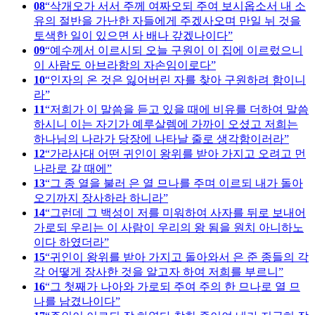
08
삭개오가 서서 주께 여짜오되 주여 보시옵소서 내 소
유의 절반을 가난한 자들에게 주겠사오며 만일 뉘 것을
토색한 일이 있으면 사 배나 갚겠나이다
09
예수께서 이르시되 오늘 구원이 이 집에 이르렀으니
이 사람도 아브라함의 자손임이로다
10
인자의 온 것은 잃어버린 자를 찾아 구원하려 함이니
라
11
저희가 이 말씀을 듣고 있을 때에 비유를 더하여 말씀
하시니 이는 자기가 예루살렘에 가까이 오셨고 저희는
하나님의 나라가 당장에 나타날 줄로 생각함이러라
12
가라사대 어떤 귀인이 왕위를 받아 가지고 오려고 먼
나라로 갈 때에
13
그 종 열을 불러 은 열 므나를 주며 이르되 내가 돌아
오기까지 장사하라 하니라
14
그런데 그 백성이 저를 미워하여 사자를 뒤로 보내어
가로되 우리는 이 사람이 우리의 왕 됨을 원치 아니하노
이다 하였더라
15
귀인이 왕위를 받아 가지고 돌아와서 은 준 종들의 각
각 어떻게 장사한 것을 알고자 하여 저희를 부르니
16
그 첫째가 나아와 가로되 주여 주의 한 므나로 열 므
나를 남겼나이다