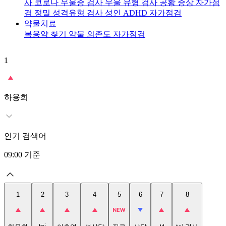
사
코로나 우울증 검사
우울 유형 검사
공황 증상 자가점
검
정밀 성격유형 검사
성인 ADHD 자가점검
약물치료
복용약 찾기
약물 의존도 자가점검
1
2
t
하용희
인기 검색어
09:00
기준
1
2
3
4
5
6
7
8