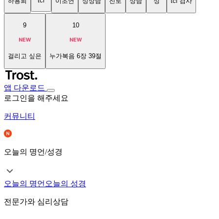
tci
하용희
이초연
성상담
진로
상담
성
tci 검사
9
10
걸리고 싶은
누가복음 6장 39절
앱 다운로드
로그인을 해주세요
커뮤니티
오늘의 명언/성경
오늘의 명언
오늘의 성경
전문가와 심리상담