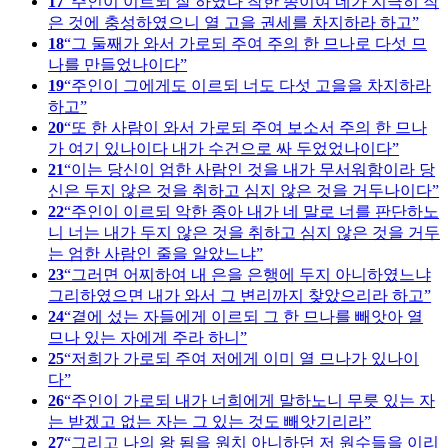
17
주인이 이르되 잘 하였다 착한 종이여 네가 지극히 작
은 것에 충성하였으니 열 고을 권세를 차지하라 하고
18
그 둘째가 와서 가로되 주여 주의 한 므나로 다섯 므
나를 만들었나이다
19
주인이 그에게도 이르되 너도 다섯 고을을 차지하라
하고
20
또 한 사람이 와서 가로되 주여 보소서 주의 한 므나
가 여기 있나이다 내가 수건으로 싸 두었었나이다
21
이는 당신이 엄한 사람인 것을 내가 무서워함이라 당
신은 두지 않은 것을 취하고 심지 않은 것을 거두나이다
22
주인이 이르되 악한 종아 내가 네 말로 너를 판단하노
니 너는 내가 두지 않은 것을 취하고 심지 않은 것을 거두
는 엄한 사람인 줄을 알았느냐
23
그러면 어찌하여 내 은을 은행에 두지 아니하였느냐
그리하였으면 내가 와서 그 변리까지 찾았으리라 하고
24
곁에 섰는 자들에게 이르되 그 한 므나를 빼앗아 열
므나 있는 자에게 주라 하니
25
저희가 가로되 주여 저에게 이미 열 므나가 있나이
다
26
주인이 가로되 내가 너희에게 말하노니 무릇 있는 자
는 받겠고 없는 자는 그 있는 것도 빼앗기리라
27
그리고 나의 왕 됨을 원치 아니하던 저 원수들을 이리