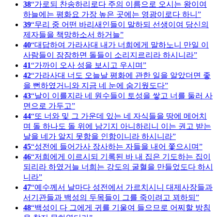
38
가로되 찬송하리로다 주의 이름으로 오시는 왕이여
하늘에는 평화요 가장 높은 곳에는 영광이로다 하니
39
무리 중 어떤 바리새인들이 말하되 선생이여 당신의
제자들을 책망하소서 하거늘
40
대답하여 가라사대 내가 너희에게 말하노니 만일 이
사람들이 잠잠하면 돌들이 소리지르리라 하시니라
41
가까이 오사 성을 보시고 우시며
42
가라사대 너도 오늘날 평화에 관한 일을 알았더면 좋
을 뻔하였거니와 지금 네 눈에 숨기웠도다
43
날이 이를지라 네 원수들이 토성을 쌓고 너를 둘러 사
면으로 가두고
44
또 너와 및 그 가운데 있는 네 자식들을 땅에 메어치
며 돌 하나도 돌 위에 남기지 아니하리니 이는 권고 받는
날을 네가 알지 못함을 인함이니라 하시니라
45
성전에 들어가사 장사하는 자들을 내어 쫓으시며
46
저희에게 이르시되 기록된 바 내 집은 기도하는 집이
되리라 하였거늘 너희는 강도의 굴혈을 만들었도다 하시
니라
47
예수께서 날마다 성전에서 가르치시니 대제사장들과
서기관들과 백성의 두목들이 그를 죽이려고 꾀하되
48
백성이 다 그에게 귀를 기울여 들으므로 어찌할 방침