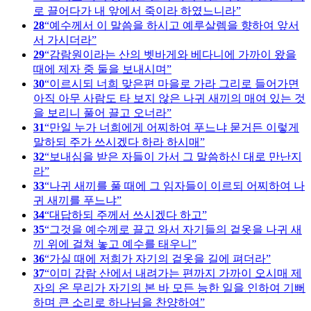
로 끌어다가 내 앞에서 죽이라 하였느니라
28
예수께서 이 말씀을 하시고 예루살렘을 향하여 앞서
서 가시더라
29
감람원이라는 산의 벳바게와 베다니에 가까이 왔을
때에 제자 중 둘을 보내시며
30
이르시되 너희 맞은편 마을로 가라 그리로 들어가면
아직 아무 사람도 타 보지 않은 나귀 새끼의 매여 있는 것
을 보리니 풀어 끌고 오너라
31
만일 누가 너희에게 어찌하여 푸느냐 묻거든 이렇게
말하되 주가 쓰시겠다 하라 하시매
32
보내심을 받은 자들이 가서 그 말씀하신 대로 만난지
라
33
나귀 새끼를 풀 때에 그 임자들이 이르되 어찌하여 나
귀 새끼를 푸느냐
34
대답하되 주께서 쓰시겠다 하고
35
그것을 예수께로 끌고 와서 자기들의 겉옷을 나귀 새
끼 위에 걸쳐 놓고 예수를 태우니
36
가실 때에 저희가 자기의 겉옷을 길에 펴더라
37
이미 감람 산에서 내려가는 편까지 가까이 오시매 제
자의 온 무리가 자기의 본 바 모든 능한 일을 인하여 기뻐
하며 큰 소리로 하나님을 찬양하여