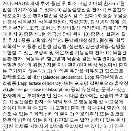
거나, MAO억제제 투여 중단 후 최소 14일 이내의 환자 (고혈
압성 위기가 있을 수 있다.) 6) 갑상샘항진증 환자 7) 크롬친화
세포종이 있는 환자(혈압을 상승시킬 수 있다.) 8) 중증 우울증,
신경성 식욕부진, 식욕부진장애, 자살경향, 정신병적 장애, 중
증 기분장애, 조증, 조현병, 정신병질성 인격장애, 경계 인격장
애 환자 9) 중증 제1형 양극성 장애 환자 10) 중증 심혈관계 질
환 환자 : 중증 고혈압, 심부전, 동맥폐쇄성질환, 협심증, 혈류
역학적으로 중증 선천성 심장병, 심근병, 심근경색증, 생명을
위협할 수 있는 부정맥 및 이온채널 기능장애 환자 11) 뇌혈관
질환 환자 : 뇌동맥류, 혈관염과 뇌졸중 같은 뇌혈관이상 질환,
뇌혈관 장애의 위험인자를 지닌 환자(편마비성 뇌성마비 환자
는 금기되지 않는다.) 12) 이 약은 유당을 함유하고 있으므로,
갈락토오스 불내성(galactose intolerance), Lapp 유당분해효소
결핍증(Lapp lactase deficiency) 또는 포도당-갈락토오스 흡수장
애(glucose-galactose malabsorption) 등의 유전적인 문제가 있는
환자에게는 투여하면 안 된다. 3. 다음 환자에는 신중히 투여할
것. 1) 정신질환 환자 : 이 약의 투여로 행동장애 및 사고장애
증상이 악화될 수 있다. 2) 고혈압 환자 및 심박수나 혈압이 상
승될 수 있는 의학적 상태의 환자 3) 약물의존성 또는 알코올
중독의 병력이 있는 환자 4) 간질 또는 발작 병력이 있는 환자
(경련 역치를 저하시켜 발작을 유발시킬 수 있다.) 5) 이 약은