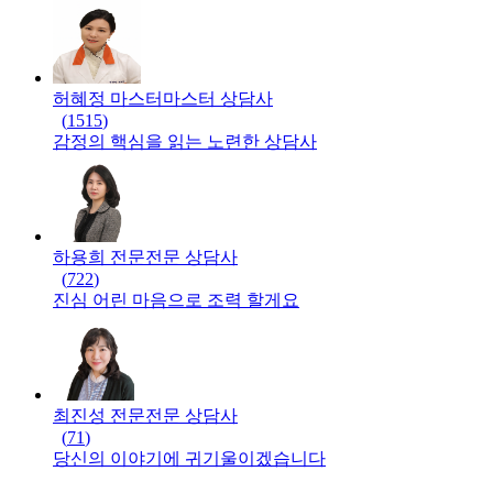
허혜정 마스터
마스터
상담사
(
1515
)
감정의 핵심을 읽는 노련한 상담사
하용희 전문
전문
상담사
(
722
)
진심 어린 마음으로 조력 할게요
최진성 전문
전문
상담사
(
71
)
당신의 이야기에 귀기울이겠습니다