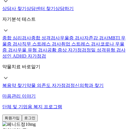
상담사 찾기
상담센터 찾기
상담하기
자기분석 테스트
종합 심리검사
종합 성격검사
우울증 검사
자존감 검사
MBTI 우
울증 검사
직무 스트레스 검사
취업 스트레스 검사
코로나 우울
증 검사
우울 유형 검사
공황 증상 자가점검
정밀 성격유형 검사
성인 ADHD 자가점검
약물치료 바로알기
복용약 찾기
약물 의존도 자가점검
정신의학과 찾기
마음관리 이야기
단체 및 기업용 복지 프로그램
회원가입
로그인