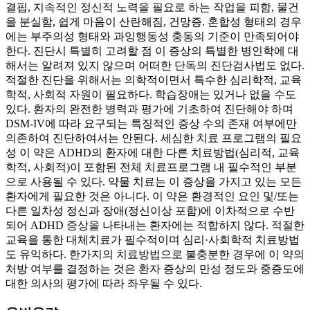
결핍, 지속적인 정신적 노력을 필요로 하는 작업을 피함, 물건
을 분실함, 쉽게 마음이 산란해짐, 건망증. 혼합성 형태의 경우
에는 부주의성 형태와 과잉행동성 충동의 기준이 만족되어야
한다. 진단시 특별히 고려할 점 이 증상의 특별한 병인학에 대
해서는 알려져 있지 않으며 어떠한 단독의 진단검사법도 없다.
적절한 진단을 위해서는 의학적이면서 특수한 심리학적, 교육
학적, 사회적 자원이 필요하다. 학습장애는 있거나 없을 수도
있다. 환자의 완전한 병력과 평가에 기초하여 진단해야 하며
DSM-IV에 따라 요구되는 특징적인 증상 수의 존재 여부에만
의존하여 진단하여서는 안된다. 세심한 치료 프로그램의 필요
성 이 약은 ADHD의 환자에 대한 다른 치료방법(심리적, 교육
학적, 사회적)이 포함된 전체 치료프로그램 내 필수적인 부분
으로 사용될 수 있다. 약물 치료는 이 증상을 가지고 있는 모든
환자에게 필요한 것은 아니다. 이 약은 환경적인 요인 및/또는
다른 일차성 정신과 장애(정신이상 포함)에 이차적으로 수반
되어 ADHD 증상을 나타내는 환자에는 적합하지 않다. 적절한
교육을 통한 대체치료가 필수적이며 심리·사회학적 치료방법
도 유익하다. 한가지의 치료방법으로 불충분한 경우에 이 약의
처방 여부를 결정하는 것은 환자 증상의 만성 정도와 중증도에
대한 의사의 평가에 따라 좌우될 수 있다.