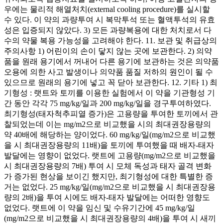
우에는 물리적 해열처치(external cooling procedure)를 실시할
수 있다. 이 약의 과량투여 시 복막투석 또는 혈액투석의 유효
성은 입증되지 않았다. 3) 모든 과량복용에 대한 처치로서 다
수의 약물 복용 가능성을 고려해야 한다. 11. 보관 및 취급상의
주의사항 1) 어린이의 손이 닿지 않는 곳에 보관한다. 2) 의약
품을 원래 용기에서 꺼내어 다른 용기에 보관하는 것은 의약품
오용에 의한 사고 발생이나 의약품 품질 저하의 원인이 될 수
있으므로 원래의 용기에 넣고 꼭 닫아 보관한다. 12. 기타 1) 최
기형성 : 랫트와 토끼를 이용한 실험에서 이 약을 기관형성 기
간 동안 각각 75 mg/kg/일과 200 mg/kg/일을 경구투여하였다.
최기형성(태자척추피열 증가)은 고용량을 투여한 토끼에서 관
찰되었는데 이는 mg/m2으로 비교했을 시의 최대권장용량의
약 40배에 해당하는 양이었다. 60 mg/kg/일(mg/m2으로 비교했
을 시 최대권장용량의 11배)을 토끼에 투여했을 때 배자-태자
발달에는 영향이 없었다. 랫트에 고용량(mg/m2으로 비교했을
시 최대권장용량의 7배) 투여 시 모체 독성과 태자 골격 변화
가 증가된 현상을 보이긴 했지만, 최기형성에 대한 특별한 증
거는 없었다. 25 mg/kg/일(mg/m2으로 비교했을 시 최대권장용
량의 2배)을 투여 시에도 배자-태자 발달에는 어떠한 영향도
없었다. 랫트에 이 약을 임신 및 수유기간에 45 mg/kg/일
(mg/m2으로 비교했을 시 최대권장용량의 4배)을 투여 시 새끼