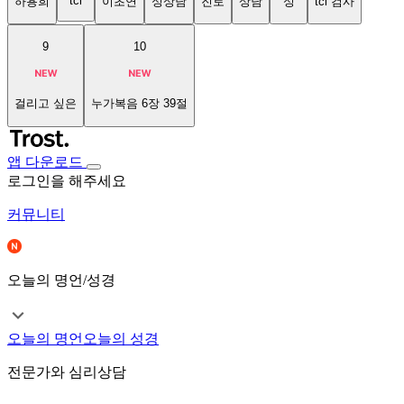
tci
하용희
이초연
성상담
진로
상담
성
tci 검사
9
10
걸리고 싶은
누가복음 6장 39절
앱 다운로드
로그인을 해주세요
커뮤니티
오늘의 명언/성경
오늘의 명언
오늘의 성경
전문가와 심리상담