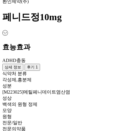
환인제약(주)
페니드정10mg
효능효과
ADHD
충동
상세 정보
후기 1
식약처 분류
각성제,흥분제
성분
[M223025]메틸페니데이트염산염
성상
백색의 원형 정제
모양
원형
전문/일반
전문의약품