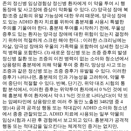
존의 정신병 임상경험상 정신병 환자에게 이 약을 투여 시 행
동장애 및 사고장애 증상이 악화될 수 있다. (2) 양극성 장애 복
합/조증 삽화의 유발 가능성에 대한 우려 때문에, 양극성 장애
도 있는 ADHD 환자 치료를 위하여 흥분제를 사용시 특별한
주의를 기울여야 한다. 흥분제 투여를 시작하기 전에, 우울성
증후도 있는 환자는 양극성 장애에 대한 위험이 있는지 결정하
기 위하여 적절하게 스크린 해야 한다. ; 이러한 스크리닝에는
자살, 양극성 장애와 우울의 가족력을 포함하여 상세한 정신과
적 병력을 포함한다. (3) 새로운 정신병 또는 조증 증후의 발생
정신병 질환 또는 조증의 이전 병력이 없는 소아와 청소년에서
상용량의 흥분제에 의해 약물 투여 중 환각, 망상성 사고 또는
조증과 같은 정신병 또는 조증 증후가 유발될 수 있다. 이러한
증후가 나타나면, 흥분제의 인과 가능성을 고려하여, 약물 투
여 중단이 적절할 수 있다. 반복, 단기간, 위약 대조 시험의 통
합 분석에서, 이러한 증후는 위약투여 환자에서 0 %인 것에 비
해 흥분제 투여 환자에서 약 0.1 %인 것으로 나타났다(이 약 또
는 암페타민에 상용량으로 여러 주 동안 노출된 3482명 중 4
명) (4) 공격 공격성 행동 또는 적대감이 ADHD 소아와 청소년
에서 종종 관찰되었고, ADHD 치료에 사용되는 일부 약물의
임상시험과 시판 후 경험에서 보고되고 있다. 흥분제가 공격적
행동 또는 적대감을 일으킨다는 체계적인 증거는 없지만,