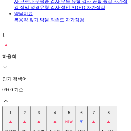
사
코로나 우울증 검사
우울 유형 검사
공황 증상 자가점
검
정밀 성격유형 검사
성인 ADHD 자가점검
약물치료
복용약 찾기
약물 의존도 자가점검
1
2
t
하용희
인기 검색어
09:00
기준
1
2
3
4
5
6
7
8