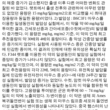
의 체중 증가가 감소했지만 출생 이후 다른 어떠한 변화도 관
찰된 바 없었다. 랫트에서 출생 전후와 관련하여 아무런 영향
도 없었던 용량은 15 mg/kg/일(mg/m2으로 비교했을 시 최대권
장용량과 동일한 용량)이었다. 2) 발암성 : B6C3F1 마우스를
이용한 일생동안의 발암성 실험에서, 이 약을 약 60 mg/kg/일
투여한 결과, 간세포선종과 간아세포종(수컷에서만)의 발생률
이 증가했다. 이 용량은 mg/kg, mg/m2 기준, 이 약의 인체 최고
추천용량의 약 30배와 4배의 용량이다. 총 악성 간종양 발생률
은 증가되지 않았다. 실험에 사용된 마우스 종은 간종양 발달
에 민감한 종이며, 이 결과의 인체에 대한 유의성은 확실치 않
다. F344 랫트를 이용한 이 약의 일생동안의 발암성 실험에서
종양의 증가가 나타나지 않았다. 실험에서 최고 용량은 약 45
mg/kg/일 이었으며, 이 용량은 mg/kg, mg/m2 기준, 이 약의 인체
최고 추천용량의 각각 22배, 5배의 용량이다. 유전독성 발암물
질에 민감한 유전자전이 마우스 종 p53+/-에 대한 24주간 발암
성 실험에서, 발암성 증거는 없었다. 수컷, 암컷 마우스에게 일
생동안의 발암성 실험에서와 동일한 농도의 이 약을 함유한 먹
이를 주었다. 고용량을 투여받은 군은 하루에 60 ∼ 74 mg/kg/
일의 이 약에 노출되었다. 3) 변이원성 : 이 약은 생체 외 Ames
복귀돌연변이 실험 또는 생체 외 마우스 림프종 세포의 돌연변
이성 실험에서 변이원성을 나타내지 않았다. 중국 햄스터의 난