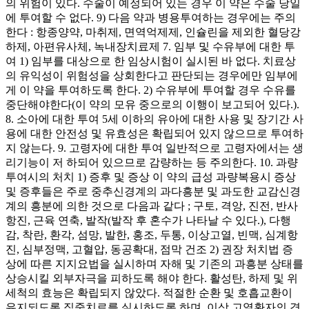
의 위험이 있다. 수술이 예정되어 있는 경우 이 약은 수술 당일
에 투여할 수 없다. 9) 다음 약과 병용투여하는 경우에는 주의
한다 : 항종양약, 마취제, 면역억제제, 인슐린을 제외한 혈당강
하제, 아편유사체, 녹내장치료제 7. 임부 및 수유부에 대한 투
여 1) 임부를 대상으로 한 임상시험이 실시된 바 없다. 치료상
의 유익성이 위험성을 상회한다고 판단되는 경우에만 임부에
게 이 약을 투여하도록 한다. 2) 수유부에 투여할 경우 수유를
중단해야한다(이 약의 모유 중으로의 이행이 보고되어 있다.).
8. 소아에 대한 투여 5세 이하의 유아에 대한 사용 및 장기간 사
용에 대한 안전성 및 유효성은 확립되어 있지 않으므로 투여하
지 않는다. 9. 고령자에 대한 투여 일반적으로 고령자에서는 생
리기능이 저 하되어 있으므로 감량하는 등 주의한다. 10. 과량
투여시의 처치 1) 증후 및 증상 이 약의 급성 과량복용시 증상
및 증후들은 주로 중추신경계의 과다흥분 및 과도한 교감신경
계의 흥분에 의한 것으로 다음과 같다 ; 구토, 격앙, 진전, 반사
항진, 근육 연축, 발작(발작 후 혼수가 나타날 수 있다.), 다행
감, 착란, 환각, 섬망, 발한, 홍조, 두통, 이상고열, 빈맥, 심계항
진, 심부정맥, 고혈압, 동공확대, 점막 건조 2) 권장 처치법 증
상에 따른 지지요법을 실시하며 자해 및 기존의 과흥분 상태를
상승시킬 외부자극을 피하도록 해야 한다. 활성탄, 하제 및 위
세척의 효능은 확립되지 않았다. 적절한 순환 및 호흡교환이
유지되도록 집중치료를 실시하도록 하며, 이상 고열환자의 경