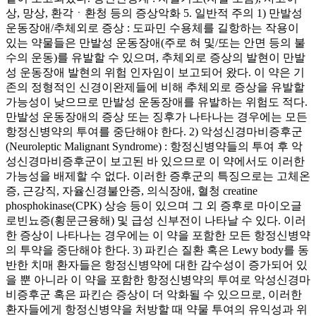
상, 망상, 환각ㆍ환청 등의 증상악화 5. 일반적 주의 1) 만발성
운동장애/추체외로 증상 : 도파민 수용체를 길항하는 작용이
있는 약물들은 만발성 운동장애(주로 혀 및/또는 안면 등의 불
수의 운동)를 유발할 수 있으며, 추체외로 증상의 발현이 만발
성 운동장애 발현의 위험 인자임이 보고되어 왔다. 이 약은 기
존의 정형적인 신경이완제들에 비해 추체외로 증상을 유발할
가능성이 낮으므로 만발성 운동장애를 유발하는 위험도 적다.
만발성 운동장애의 증상 또는 징후가 나타나는 경우에는 모든
항정신병약의 투여를 중단해야 한다. 2) 악성신경마비증후군
(Neuroleptic Malignant Syndrome) : 항정신병약들의 투여 후 악
성신경마비증후군이 보고된 바 있으므로 이 약에서도 이러한
가능성을 배제할 수 없다. 이러한 증후군의 특징으로는 고체온
증, 근강직, 자율신경불안증, 의식장애, 혈청 creatine
phosphokinase(CPK) 상승 등이 있으며 그 외 증후로 마이오글
로빈뇨증(횡문근융해) 및 급성 신부전이 나타날 수 있다. 이러
한 증상이 나타나는 경우에는 이 약을 포함한 모든 항정신병약
의 투약을 중단해야 한다. 3) 파킨슨 질환 혹은 Lewy body를 동
반한 치매 환자들은 항정신병약에 대한 감수성이 증가되어 있
을 뿐 아니라 이 약을 포함한 항정신병약의 투여로 악성신경마
비증후군 혹은 파킨슨 증상이 더 악화될 수 있으므로, 이러한
환자들에게 항정신병약을 처방할 때 약물 투여의 유익성과 위