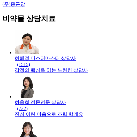
(주)종근당
비약물 상담치료
허혜정 마스터
마스터
상담사
(
1515
)
감정의 핵심을 읽는 노련한 상담사
하용희 전문
전문
상담사
(
722
)
진심 어린 마음으로 조력 할게요