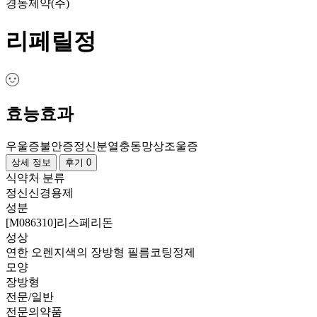
경동제약(주)
리페릴정
효능효과
우울증
불안증
정신분열
충동
망상
조울증
상세 정보
후기 0
식약처 분류
정신신경용제
성분
[M086310]리스페리돈
성상
연한 오렌지색의 장방형 필름코팅정제
모양
장방형
전문/일반
전문의약품