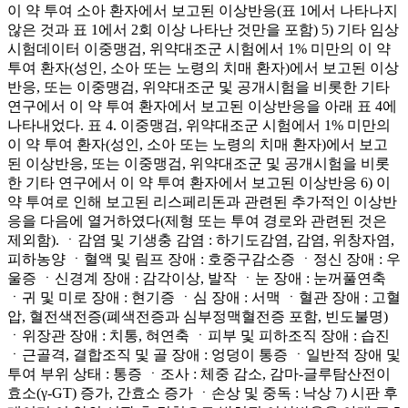
이 약 투여 소아 환자에서 보고된 이상반응(표 1에서 나타나지
않은 것과 표 1에서 2회 이상 나타난 것만을 포함) 5) 기타 임상
시험데이터 이중맹검, 위약대조군 시험에서 1% 미만의 이 약
투여 환자(성인, 소아 또는 노령의 치매 환자)에서 보고된 이상
반응, 또는 이중맹검, 위약대조군 및 공개시험을 비롯한 기타
연구에서 이 약 투여 환자에서 보고된 이상반응을 아래 표 4에
나타내었다. 표 4. 이중맹검, 위약대조군 시험에서 1% 미만의
이 약 투여 환자(성인, 소아 또는 노령의 치매 환자)에서 보고
된 이상반응, 또는 이중맹검, 위약대조군 및 공개시험을 비롯
한 기타 연구에서 이 약 투여 환자에서 보고된 이상반응 6) 이
약 투여로 인해 보고된 리스페리돈과 관련된 추가적인 이상반
응을 다음에 열거하였다(제형 또는 투여 경로와 관련된 것은
제외함). ㆍ감염 및 기생충 감염 : 하기도감염, 감염, 위창자염,
피하농양 ㆍ혈액 및 림프 장애 : 호중구감소증 ㆍ정신 장애 : 우
울증 ㆍ신경계 장애 : 감각이상, 발작 ㆍ눈 장애 : 눈꺼풀연축
ㆍ귀 및 미로 장애 : 현기증 ㆍ심 장애 : 서맥 ㆍ혈관 장애 : 고혈
압, 혈전색전증(폐색전증과 심부정맥혈전증 포함, 빈도불명)
ㆍ위장관 장애 : 치통, 혀연축 ㆍ피부 및 피하조직 장애 : 습진
ㆍ근골격, 결합조직 및 골 장애 : 엉덩이 통증 ㆍ일반적 장애 및
투여 부위 상태 : 통증 ㆍ조사 : 체중 감소, 감마-글루탐산전이
효소(γ-GT) 증가, 간효소 증가 ㆍ손상 및 중독 : 낙상 7) 시판 후