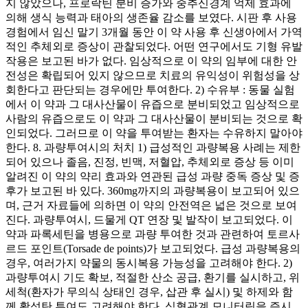
지 않았으나, 프로락틴 분비 증가와 중추신경계 억제 효과에
의해 생식 능력과 태아의 생존율 감소를 보였다. 시판 후 사용
경험에서 임신 말기 3개월 동안 이 약 사용 후 신생아에서 가역
적인 추체외로 증상이 관찰되었다. 어떤 연구에서도 기형 유발
작용은 보고된 바가 없다. 임상적으로 이 약의 임부에 대한 안
전성은 확립되어 있지 않으므로 치료의 유익성이 위험성을 상
회한다고 판단되는 경우에만 투여한다. 2) 수유부 : 동물 실험
에서 이 약과 그 대사산물이 유즙으로 분비되었고 임상적으로
사람의 유즙으로도 이 약과 그 대사산물이 분비되는 것으로 확
인되었다. 그러므로 이 약을 투여받는 환자는 수유하지 말아야
한다. 8. 과량투여시의 처치 1) 급성적인 과량복용 사례는 제한
되어 있으나 졸음, 진정, 빈맥, 저혈압, 추체외로 증상 등 이미
알려진 이 약의 약리 효과와 연관된 급성 과량 중독 증상 및 증
후가 보고된 바 있다. 360mg까지의 과량복용이 보고되어 있으
며, 근거 자료들에 의하면 이 약의 안전역은 넓은 것으로 보여
진다. 과량투여시, 드물게 QT 연장 및 발작이 보고되었다. 이
약과 파록세틴을 병용으로 과량 투여한 것과 관련하여 토르사
르드 포인트(Torsade de points)가 보고되었다. 급성 과량복용의
경우, 여러가지 약물의 동시복용 가능성을 고려해야 한다. 2)
과량투여시 기도 확보, 적절한 산소 공급, 환기를 실시하고, 위
세척(환자가 무의식 상태인 경우, 삽관 후 실시) 및 하제와 함
께 활성탄 투여도 고려해야 한다. 심혈관계 모니터링을 즉시