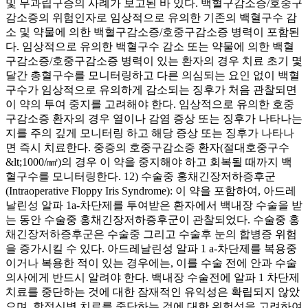
및 무과립구증의 사례가 보고된 바 있다. 백혈구감소증/호중구
감소증의 위험인자로 임상적으로 유의한 기존의 백혈구수 감
소 및 약물에 의한 백혈구감소증/호중구감소증 병력이 포함된
다. 임상적으로 유의한 백혈구수 감소 또는 약물에 의한 백혈
구감소증/호중구감소증 병력이 있는 환자의 경우 치료 초기 몇
달간 총혈구수를 모니터링하고 다른 의심되는 요인 없이 백혈
구수가 임상적으로 유의하게 감소되는 징후가 처음 관찰되면
이 약의 투여 중지를 고려해야 한다. 임상적으로 유의한 호중
구감소증 환자의 경우 열이나 감염 증상 또는 징후가 나타나는
지를 주의 깊게 모니터링 하고 해당 증상 또는 징후가 나타나
면 즉시 치료한다. 중증의 호중구감소증 환자(절대호중구수
&lt;1000/㎣)의 경우 이 약을 중지해야 하고 회복될 때까지 백
혈구수를 모니터링한다. 12) 수술중 홍채긴장저하증후군
(Intraoperative Floppy Iris Syndrome): 이 약을 포함하여, 아드레
날린성 알파 1a-차단제를 투여받은 환자에서 백내장 수술을 받
는 동안 수술중 홍채긴장저하증후군이 관찰되었다. 수술중 홍
채긴장저하증후군은 수술중 그리고 수술후 눈의 합병증 위험
을 증가시킬 수 있다. 아드레날린성 알파 1 a-차단제를 복용중
이거나 복용한 적이 있는 경우에는, 이를 수술 전에 안과 수술
의사에게 반드시 알려야 한다. 백내장 수술전에 알파 1 차단제
치료를 중단하는 것에 대한 잠재적인 유익성은 확립되지 않았
으며, 항정신병 치료를 중단하는 것에 대한 위험성을 고려하여