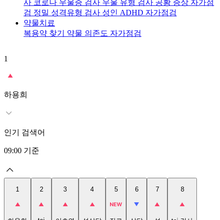
사
코로나 우울증 검사
우울 유형 검사
공황 증상 자가점
검
정밀 성격유형 검사
성인 ADHD 자가점검
약물치료
복용약 찾기
약물 의존도 자가점검
1
2
t
하용희
인기 검색어
09:00
기준
1
2
3
4
5
6
7
8