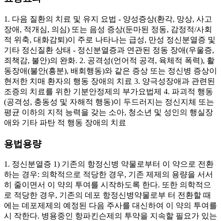
1. 다음 질환의 치료 및 유지 요법 - 양성증상(환각, 망상, 사고
장애, 적개심, 의심) 또는 음성 증상(둔마된 정동, 감정적/사회
적 위축, 대화감퇴)이 주로 나타나는 급성, 만성 정신분열증 및
기타 정신질환 상태 - 정신분열증과 연관된 정동 장애(우울증,
죄책감, 불안)의 완화. 2. 공격성(언어적 공격, 육체적 폭력), 활
동장애(불안(흥분), 배회행동)와 같은 증상 또는 정신병 증상이
현저한 치매 환자의 행동 장애의 치료 3. 양극성장애과 관련된
조증의 치료를 위한 기분안정제의 부가요법제 4. 파괴적 행동
(공격성, 충동성 및 자해적 행동)이 두드러지는 정신지체 또는
평균 이하의 지적 능력을 갖는 소아, 청소년 및 성인의 행실장
애와 기타 파탄 적 행동 장애의 치료
용법용량
1. 정신분열증 1) 기존의 항정신병 약물로부터 이 약으로 전환
하는 경우: 의학적으로 적당한 경우, 기존 제제의 용량을 서서
히 줄이면서 이 약의 투여를 시작하도록 한다. 또한 의학적으
로 적당한 경우, 기존의 데포 항정신병약물로부 터 전환할 때
에는 데포제제의 예정된 다음 주사를 대신하여 이 약의 투여를
시 작한다. 병용중인 항파킨슨제의 투약을 지속할 필요가 있는