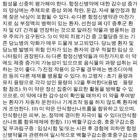
험성을 신중히 평가해야 한다. 항정신병약에 대한 감수성 증가
의 양상에는 추체외로 증상 외에 착란, 둔감, 자세 불안정과 함
께 잦은 낙상이 포함될 수 있다. 4) 다른 항정신병약관 마찬가
지로 심 부정맥의 병력이 있는 환자, 선천성 폐 QT 증후군 환
자 및 QT 간격을 연장하는 것으로 알려진 약물과 병용하는 경
우 주의가 요구된다. 5) 이 약의 치료기간 중 고혈당증 또는 기
존 당뇨병의 악화가 매우 드물게 보고되었다. 당뇨병 환자 및
당뇨병 발병의 위험 인자가 있는 환자의 경우 적절한 임상 모
니터링이 권장된다. 6) 다른 항정신병약들과 마찬가지로 이 약
에도 체중 증가의 가능성이 있으므로 음식물의 과량 섭취는 피
하는 것이 좋다. 7) 진정 작용이 요구될 경우에는 벤조디아제
핀 등의 다른 제제를 병용할 수 있다. 8) 고령자 : 초기 용량과
유지 용량으로 각각 성인 용량의 1/2을 투여한다(용법ㆍ용량
항 참조). 9) 이 약은 정신 집중이 필요한 활동을 방해할 수 있
으므로, 이 약에 대한 감수성이 확인될 때까지 이 약을 투여받
는 환자가 자동차 운전이나 기계조작 등을 하지 않도록 환자에
게 조언한다. 10) 이 약은 안식향산나트륨을 함유하고 있으며,
안식향산은 피부, 눈, 점막에 경미한 자극이 될 수 있다(안식향
산나트륨 함유제제에 한함). 11) 백혈구감소증, 호중구감소증
및 무과립구증 : 임상시험 및/또는 시판 후 경험에 의하면 항정
신병약물과 관련하여 일시적으로 백혈구감소증/호중구감소증