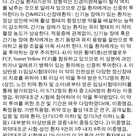
다. 2) 간질 환자(기존의 정형적인 신경이완제들이 발작 역치
를 낮추는 것으로 알려져 있으므로 간질 환자에게는 신중히 투
여한다) 3) 간&#8231;신장애환자 : 신기능 장애가 있는 환자는
정상 성인에 비해 활성 형태의 항정신병 약물을 배설하는 능력
이 감소하며, 간기능 장애가 있는 환자는 유리 형태의 이 약의
혈장 농도가 상승한다. 적응증에 관계없이, 신기능 장애 혹은
간기능 장애 환자에게는 초기 용량과 유지 용량을 절반으로 투
여하고 용량 조절을 더욱 서서히 한다. 이들 환자에게는 이 약
을 투여하는 경우 주의한다. 4) 이 약은 황색5호(선셋옐로우
FCF, Sunset Yellow FCF)를 함유하고 있으므로 이 성분에 과민
하거나 알레르기 병력이 있는 환자에는 신중히 투여한다. 4. 이
상반응 1) 임상시험데이터 이 약의 안전성은 다양한 정신장애
의 치료를 위하여 1회 이상 이 약을 투여 받은 9,712명의 환자
(성인, 노인 치매 환자 및 소아)로부터 얻은 임상시험데이터를
통해 평가되었다. 이 9,712명의 환자 중 2,626명의 환자는 이중
맹검, 위약대조군 시험에 참여하여 이 약을 투여받았다. 이 약
의 투여를 위한 조건 및 기간은 매우 다양하였다(예, 이중맹검,
확정용량, 가변적용량, 위약 또는 활성 대조군 연구, 공개실험,
입원 및 외래 환자, 단기(12주 이하) 및 장기(3년 이하) 노출
등). 대부분의 이상반응은 경증 내지 중등도였다. 2) 이중맹검,
위약대조군 시험-성인 환자 9건의 3주 내지 8주의 이중맹검,
위약대조군 시험에서 1% 이상의 이 약 투여 성인 환자에서 보