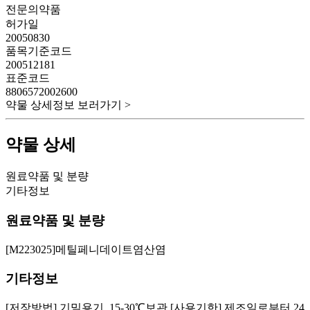
전문의약품
허가일
20050830
품목기준코드
200512181
표준코드
8806572002600
약물 상세정보 보러가기 >
약물 상세
원료약품 및 분량
기타정보
원료약품 및 분량
[M223025]메틸페니데이트염산염
기타정보
[저장방법] 기밀용기, 15-30℃보관 [사용기한] 제조일로부터 24