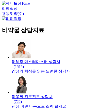
리페릴정
경동제약(주)
비약물 상담치료
허혜정 마스터
마스터
상담사
(
1515
)
감정의 핵심을 읽는 노련한 상담사
하용희 전문
전문
상담사
(
722
)
진심 어린 마음으로 조력 할게요