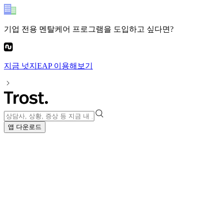
기업 전용 멘탈케어 프로그램
을 도입하고 싶다면?
지금
넛지EAP
이용해보기
앱 다운로드