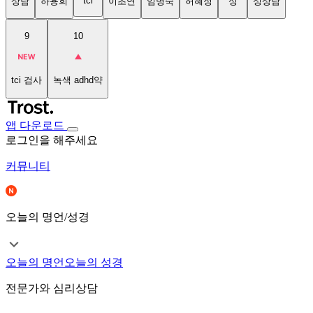
tci
상담
하용희
이초연
임명숙
허혜정
성
성상담
9
10
tci 검사
녹색 adhd약
앱 다운로드
로그인을 해주세요
커뮤니티
오늘의 명언/성경
오늘의 명언
오늘의 성경
전문가와 심리상담