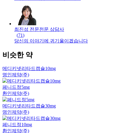
최진성 전문
전문
상담사
(
71
)
당신의 이야기에 귀기울이겠습니다
비슷한 약
메디키넷리타드캡슐10mg
명인제약(주)
페니드정5mg
환인제약(주)
메디키넷리타드캡슐30mg
명인제약(주)
페니드정10mg
환인제약(주)