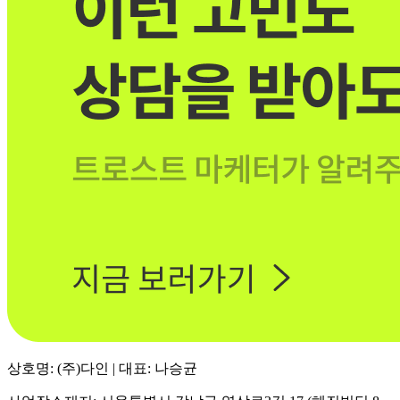
상호명: (주)다인 | 대표: 나승균