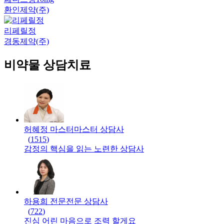
환인제약(주)
리페릴정
경동제약(주)
비약물 상담치료
허혜정 마스터
마스터
상담사
(
1515
)
감정의 핵심을 읽는 노련한 상담사
하용희 전문
전문
상담사
(
722
)
진심 어린 마음으로 조력 할게요