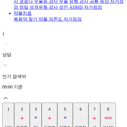
사
코로나 우울증 검사
우울 유형 검사
공황 증상 자가점
검
정밀 성격유형 검사
성인 ADHD 자가점검
약물치료
복용약 찾기
약물 의존도 자가점검
1
2
상담
인기 검색어
09:00
기준
1
2
3
4
5
6
7
8