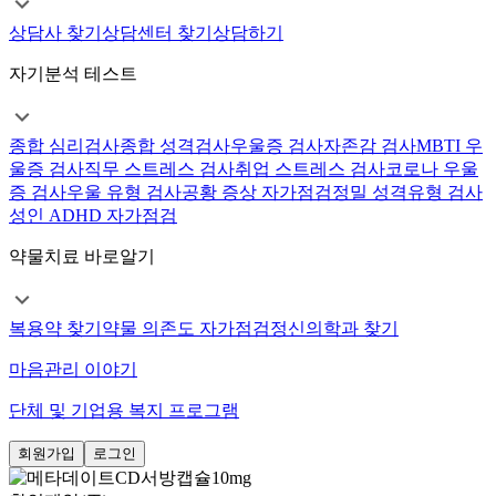
상담사 찾기
상담센터 찾기
상담하기
자기분석 테스트
종합 심리검사
종합 성격검사
우울증 검사
자존감 검사
MBTI 우
울증 검사
직무 스트레스 검사
취업 스트레스 검사
코로나 우울
증 검사
우울 유형 검사
공황 증상 자가점검
정밀 성격유형 검사
성인 ADHD 자가점검
약물치료 바로알기
복용약 찾기
약물 의존도 자가점검
정신의학과 찾기
마음관리 이야기
단체 및 기업용 복지 프로그램
회원가입
로그인