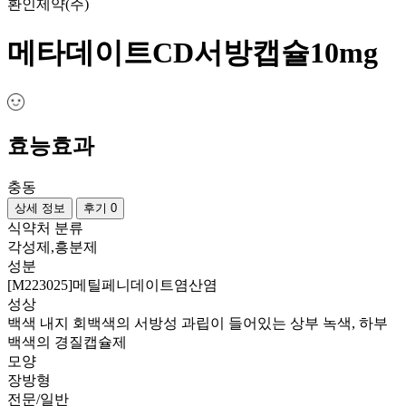
환인제약(주)
메타데이트CD서방캡슐10mg
효능효과
충동
상세 정보
후기 0
식약처 분류
각성제,흥분제
성분
[M223025]메틸페니데이트염산염
성상
백색 내지 회백색의 서방성 과립이 들어있는 상부 녹색, 하부
백색의 경질캡슐제
모양
장방형
전문/일반