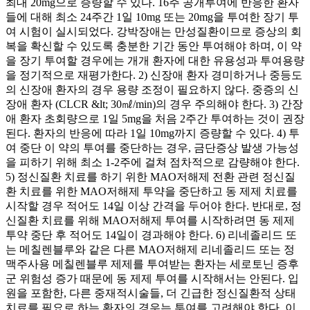
최대 20mg으로 증량할 수 있다. 16주 공개투여에 반응한 환자
들에 대해 최소 24주간 1일 10mg 또는 20mg을 투여한 장기 투
여 시험이 실시되었다. 강박장애는 만성질환이므로 증상의 회
복을 확신할 수 있도록 충분한 기간 동안 투여해야 하며, 이 약
을 장기 투여할 경우에는 개개 환자에 대한 유용성과 투여용량
을 정기적으로 재평가한다. 2) 신장애 환자 경미하거나 중등도
의 신장애 환자의 경우 용량 조정이 필요하지 않다. 중증의 신
장애 환자 (CLCR &lt; 30㎖/min)의 경우 주의해야 한다. 3) 간장
애 환자 초회량으로 1일 5mg을 처음 2주간 투여하는 것이 권장
된다. 환자의 반응에 따라 1일 10mg까지 증량할 수 있다. 4) 투
여 중단 이 약의 투여를 중단하는 경우, 금단증상 발생 가능성
을 피하기 위해 최소 1-2주에 걸쳐 점차적으로 감량해야 한다.
5) 정신질환 치료를 하기 위한 MAO저해제 전환 관련 정신질
환 치료를 위한 MAO저해제 투약을 중단하고 동 제제 치료를
시작할 경우 적어도 14일 이상 간격을 두어야 한다. 반대로, 정
신질환 치료를 위해 MAO저해제 투여를 시작하려면 동 제제
투약 중단 후 적어도 14일이 경과해야 한다. 6) 리네졸리드 또
는 메칠렌블루와 같은 다른 MAO저해제 리네졸리드 또는 정
맥주사용 메칠렌블루 제제를 투여받는 환자는 세로토닌 증후
군 위험성 증가 때문에 동 제제 투여를 시작해서는 안된다. 입
원을 포함한, 다른 중재적시술들, 더 긴급한 정신질환적 상태
치료를 필요로 하는 환자의 경우는 투여를 고려해야 한다. 이