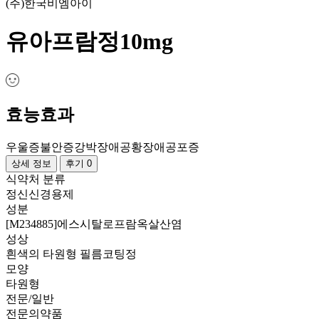
(주)한국비엠아이
유아프람정10mg
효능효과
우울증
불안증
강박장애
공황장애
공포증
상세 정보
후기 0
식약처 분류
정신신경용제
성분
[M234885]에스시탈로프람옥살산염
성상
흰색의 타원형 필름코팅정
모양
타원형
전문/일반
전문의약품