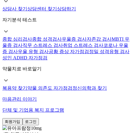
상담사 찾기
상담센터 찾기
상담하기
자기분석 테스트
종합 심리검사
종합 성격검사
우울증 검사
자존감 검사
MBTI 우
울증 검사
직무 스트레스 검사
취업 스트레스 검사
코로나 우울
증 검사
우울 유형 검사
공황 증상 자가점검
정밀 성격유형 검사
성인 ADHD 자가점검
약물치료 바로알기
복용약 찾기
약물 의존도 자가점검
정신의학과 찾기
마음관리 이야기
단체 및 기업용 복지 프로그램
회원가입
로그인