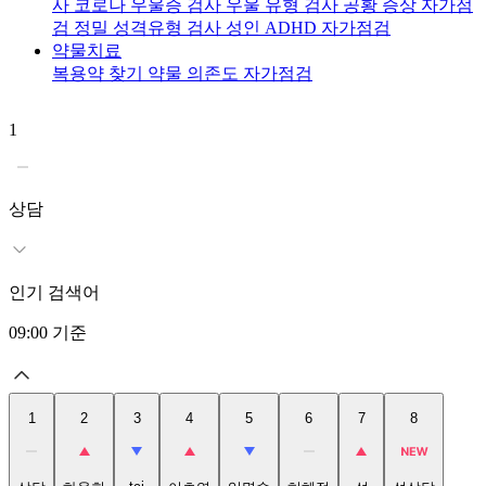
사
코로나 우울증 검사
우울 유형 검사
공황 증상 자가점
검
정밀 성격유형 검사
성인 ADHD 자가점검
약물치료
복용약 찾기
약물 의존도 자가점검
1
2
상담
인기 검색어
09:00
기준
1
2
3
4
5
6
7
8