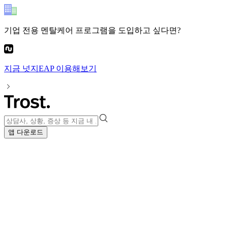
기업 전용 멘탈케어 프로그램
을 도입하고 싶다면?
지금
넛지EAP
이용해보기
앱 다운로드