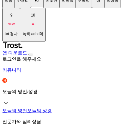
tci
상담
하용희
이초연
임명숙
허혜정
성
성상담
9
10
tci 검사
녹색 adhd약
앱 다운로드
로그인을 해주세요
커뮤니티
오늘의 명언/성경
오늘의 명언
오늘의 성경
전문가와 심리상담