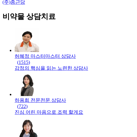
(주)종근당
비약물 상담치료
허혜정 마스터
마스터
상담사
(
1515
)
감정의 핵심을 읽는 노련한 상담사
하용희 전문
전문
상담사
(
722
)
진심 어린 마음으로 조력 할게요