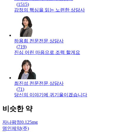
(
1515
)
감정의 핵심을 읽는 노련한 상담사
하용희 전문
전문
상담사
(
719
)
진심 어린 마음으로 조력 할게요
최진성 전문
전문
상담사
(
71
)
당신의 이야기에 귀기울이겠습니다
비슷한 약
자나팜정0.125mg
명인제약(주)