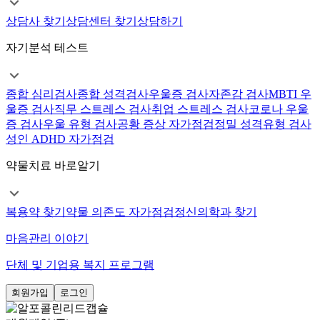
상담사 찾기
상담센터 찾기
상담하기
자기분석 테스트
종합 심리검사
종합 성격검사
우울증 검사
자존감 검사
MBTI 우
울증 검사
직무 스트레스 검사
취업 스트레스 검사
코로나 우울
증 검사
우울 유형 검사
공황 증상 자가점검
정밀 성격유형 검사
성인 ADHD 자가점검
약물치료 바로알기
복용약 찾기
약물 의존도 자가점검
정신의학과 찾기
마음관리 이야기
단체 및 기업용 복지 프로그램
회원가입
로그인