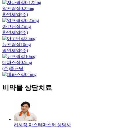
알프람정0.25mg
환인제약(주)
아고틴정25mg
환인제약(주)
뉴프람정10mg
명인제약(주)
데파스정0.5mg
(주)종근당
비약물 상담치료
허혜정 마스터
마스터
상담사