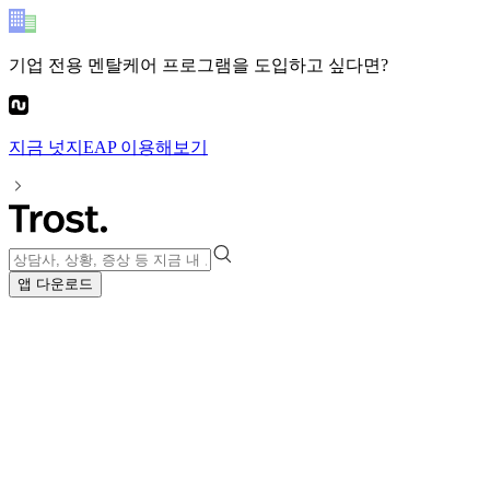
기업 전용 멘탈케어 프로그램
을 도입하고 싶다면?
지금
넛지EAP
이용해보기
앱 다운로드