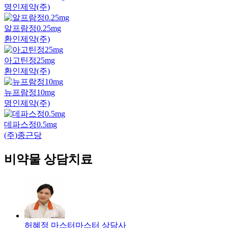
명인제약(주)
알프람정0.25mg
환인제약(주)
아고틴정25mg
환인제약(주)
뉴프람정10mg
명인제약(주)
데파스정0.5mg
(주)종근당
비약물 상담치료
허혜정 마스터
마스터
상담사