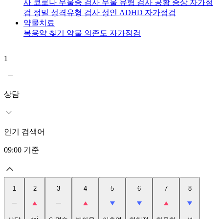
사
코로나 우울증 검사
우울 유형 검사
공황 증상 자가점
검
정밀 성격유형 검사
성인 ADHD 자가점검
약물치료
복용약 찾기
약물 의존도 자가점검
1
2
t
상담
인기 검색어
09:00
기준
1
2
3
4
5
6
7
8