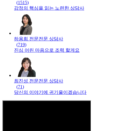
(
1515
)
감정의 핵심을 읽는 노련한 상담사
하용희 전문
전문
상담사
(
719
)
진심 어린 마음으로 조력 할게요
최진성 전문
전문
상담사
(
71
)
당신의 이야기에 귀기울이겠습니다