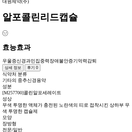
대원제약(주)
알포콜린리드캡슐
효능효과
우울증
신경과민
집중력장애
불안증
기억력감퇴
상세 정보
후기 0
식약처 분류
기타의 중추신경용약
성분
[M257700]콜린알포세레이트
성상
무색 투명한 액체가 충전된 노란색의 띠로 접착시킨 상하부 무
색 투명한 캡슐제
모양
장방형
전문/일반