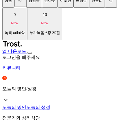
tci
상담
임명숙
번아웃
이초연
허혜정
하용희
성
9
10
녹색 adhd약
누가복음 6장 39절
앱 다운로드
로그인을 해주세요
커뮤니티
오늘의 명언/성경
오늘의 명언
오늘의 성경
전문가와 심리상담