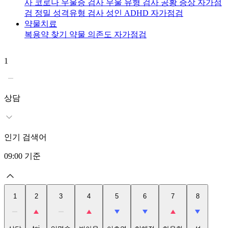
사
코로나 우울증 검사
우울 유형 검사
공황 증상 자가점
검
정밀 성격유형 검사
성인 ADHD 자가점검
약물치료
복용약 찾기
약물 의존도 자가점검
1
2
t
상담
인기 검색어
09:00
기준
1
2
3
4
5
6
7
8