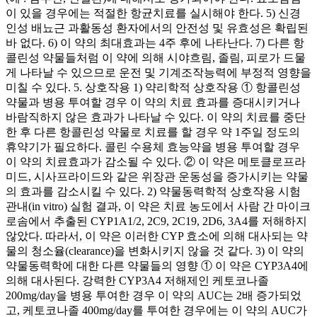
이 있을 경우에는 적절한 항균치료를 실시해야 한다. 5) 신경
인성 배뇨근 과활동성 환자에서의 안전성 및 유효성은 확립된
바 없다. 6) 이 약의 최대효과는 4주 후에 나타난다. 7) 다른 항
콜린성 약물들처럼 이 약에 의해 시야흐림, 졸림, 피로가 드물
게 나타날 수 있으므로 운전 및 기계조작능력에 부정적 영향을
미칠 수 있다. 5. 상호작용 1) 약리학적 상호작용 ① 항콜린성
약물과 병용 투여할 경우 이 약의 치료 효과를 증대시키거나
바람직하지 않은 효과가 나타날 수 있다. 이 약의 치료를 중단
한 후 다른 항콜린성 약물로 치료를 할 경우 약 1주일 정도의
휴약기가 필요하다. 콜린 수용체 효능약을 병용 투여할 경우
이 약의 치료효과가 감소될 수 있다. ② 이 약은 메토클로프라
미드, 시사프라이드와 같은 위장관 운동성을 증가시키는 약물
의 효과를 감소시킬 수 있다. 2) 약물동력학적 상호작용 시험
관내(in vitro) 실험 결과, 이 약은 치료 농도에서 사람 간 마이크
로솜에서 추출된 CYP1A1/2, 2C9, 2C19, 2D6, 3A4를 저해하지
않았다. 따라서, 이 약은 이러한 CYP 효소에 의해 대사되는 약
물의 청소율(clearance)을 변화시키지 않을 것 같다. 3) 이 약의
약물동력학에 대한 다른 약물들의 영향 ① 이 약은 CYP3A4에
의해 대사된다. 강력한 CYP3A4 저해제인 케토코나졸
200mg/day을 병용 투여한 경우 이 약의 AUC는 2배 증가되었
고, 케토코나졸 400mg/day를 투여한 경우에는 이 약의 AUC가