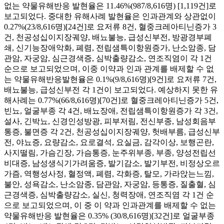
없는 약물유해반응 발현율은 11.46%(987/8,616명) [1,119건]로
보고되었다. 중대한 유해사례 발현율은 인과관계와 상관없이
0.27%(23/8,616명)[24건]로 요저류 8건, 혈중크레아티닌증가 3
건, 천공성십이지장궤양, 배뇨불능, 급성신부전, 방광경부폐
쇄, 신기능장애악화, 폐렴, 전립샘특이항원증가, 난소암종, 담
관암, 자궁암, 심근경색증, 심박출량감소, 연조직염이 각 1건
순으로 보고되었으며, 이중 이약과 인과 관계를 배제할 수 없
는 약물유해반응발현율은 0.1%(9/8,616명)[9건]로 요저류 7건,
배뇨불능, 급성신부전 각 1건이 보고되었다. 예상하지 못한 유
해사례는 0.77%(66/8,616명)[70건]로 혈중크레아티닌증가 5건,
빈뇨, 얼굴부종 각 4건, 배뇨장애, 전립샘특이항원증가 각 3건,
설사, 긴박뇨, 신경인성방광, 피부저림, 전신부종, 남성회음부
통증, 불면증 각 2건, 천공성십이지장궤양, 헛배부름, 급성신부
전, 야뇨증, 요량감소, 요로결석, 요실금, 감각이상, 보행곤란,
사지떨림, 가슴긴장, 가슴통증, 눈주위부종, 부종, 양성전립선
비대증, 남성생식기가려움증, 발기감소, 발기부전, 비정상오르
가즘, 역행성사정, 혈정액, 폐렴, 각화증, 탈모, 가라앉는느낌,
불안, 성욕감소, 난소암종, 담관암, 자궁암, 등통증, 질출혈, 심
근경색증, 심박출량감소, 실신, 청력장애, 연조직염 각 1건 순
으로 보고되었으며, 이 중 이 약과 인과관계를 배제할 수 없는
약물유해반응 발현율은 0.35% (30/8,616명)[32건]로 얼굴부종