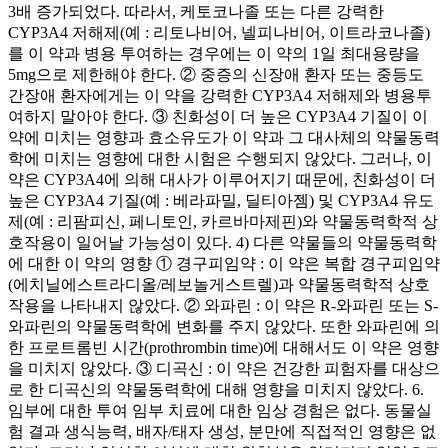
3배 증가되었다. 따라서, 케토코나졸 또는 다른 강력한
CYP3A4 저해제(예 : 리토나비어, 넬피나비어, 이트라코나졸)
를 이 약과 병용 투여하는 경우에는 이 약의 1일 최대용량을
5mg으로 제한해야 한다. ② 중증의 신장애 환자 또는 중등도
간장애 환자에게는 이 약을 강력한 CYP3A4 저해제와 병용투
여하지 말아야 한다. ③ 친화성이 더 높은 CYP3A4 기질이 이
약에 미치는 영향과 효소유도가 이 약과 그 대사체의 약물동력
학에 미치는 영향에 대한 시험은 수행되지 않았다. 그러나, 이
약은 CYP3A4에 의해 대사가 이루어지기 때문에, 친화성이 더
높은 CYP3A4 기질(예 : 베라파밀, 딜티아젬) 및 CYP3A4 유도
제(예 : 리팜피신, 페니토인, 카르바마제핀)와 약물동력학적 상
호작용이 일어날 가능성이 있다. 4) 다른 약물들의 약물동력학
에 대한 이 약의 영향 ① 경구피임약 : 이 약은 복합 경구피임약
(에치닐에스트라디올/레보놀게스트렐)과 약물동력학적 상호
작용을 나타내지 않았다. ② 와파린 : 이 약은 R-와파린 또는 S-
와파린의 약물동력학에 변화를 주지 않았다. 또한 와파린에 의
한 프로트롬빈 시간(prothrombin time)에 대해서도 이 약은 영향
을 미치지 않았다. ③ 디곡신 : 이 약은 건강한 피험자를 대상으
로 한 디곡신의 약물동력학에 대해 영향을 미치지 않았다. 6.
임부에 대한 투여 임부 치료에 대한 임상 경험은 없다. 동물실
험 결과 생식능력, 배자/태자 생성, 분만에 직접적인 영향은 없