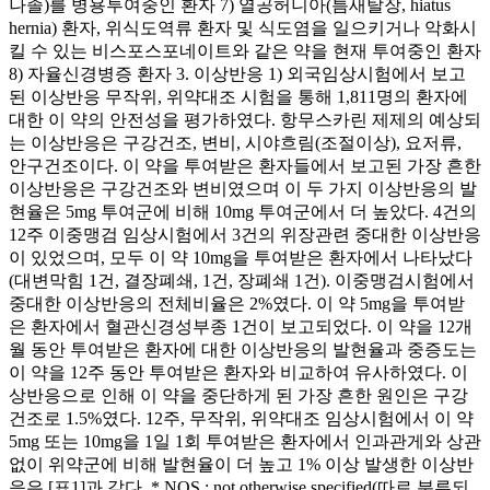
나졸)를 병용투여중인 환자 7) 열공허니아(틈새탈장, hiatus
hernia) 환자, 위식도역류 환자 및 식도염을 일으키거나 악화시
킬 수 있는 비스포스포네이트와 같은 약을 현재 투여중인 환자
8) 자율신경병증 환자 3. 이상반응 1) 외국임상시험에서 보고
된 이상반응 무작위, 위약대조 시험을 통해 1,811명의 환자에
대한 이 약의 안전성을 평가하였다. 항무스카린 제제의 예상되
는 이상반응은 구강건조, 변비, 시야흐림(조절이상), 요저류,
안구건조이다. 이 약을 투여받은 환자들에서 보고된 가장 흔한
이상반응은 구강건조와 변비였으며 이 두 가지 이상반응의 발
현율은 5mg 투여군에 비해 10mg 투여군에서 더 높았다. 4건의
12주 이중맹검 임상시험에서 3건의 위장관련 중대한 이상반응
이 있었으며, 모두 이 약 10mg을 투여받은 환자에서 나타났다
(대변막힘 1건, 결장폐쇄, 1건, 장폐쇄 1건). 이중맹검시험에서
중대한 이상반응의 전체비율은 2%였다. 이 약 5mg을 투여받
은 환자에서 혈관신경성부종 1건이 보고되었다. 이 약을 12개
월 동안 투여받은 환자에 대한 이상반응의 발현율과 중증도는
이 약을 12주 동안 투여받은 환자와 비교하여 유사하였다. 이
상반응으로 인해 이 약을 중단하게 된 가장 흔한 원인은 구강
건조로 1.5%였다. 12주, 무작위, 위약대조 임상시험에서 이 약
5mg 또는 10mg을 1일 1회 투여받은 환자에서 인과관게와 상관
없이 위약군에 비해 발현율이 더 높고 1% 이상 발생한 이상반
응은 [표1]과 같다. * NOS : not otherwise specified(따로 분류되