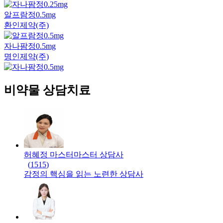
알프람정0.5mg
환인제약(주)
자나팜정0.5mg
명인제약(주)
비약물 상담치료
허혜정 마스터
마스터
상담사
(
1515
)
감정의 핵심을 읽는 노련한 상담사