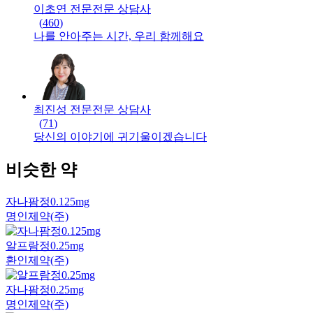
이초연 전문
전문
상담사
(
460
)
나를 안아주는 시간, 우리 함께해요
최진성 전문
전문
상담사
(
71
)
당신의 이야기에 귀기울이겠습니다
비슷한 약
자나팜정0.125mg
명인제약(주)
알프람정0.25mg
환인제약(주)
자나팜정0.25mg
명인제약(주)