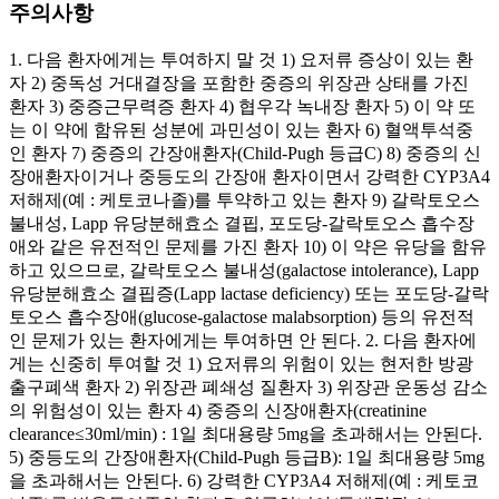
주의사항
1. 다음 환자에게는 투여하지 말 것 1) 요저류 증상이 있는 환
자 2) 중독성 거대결장을 포함한 중증의 위장관 상태를 가진
환자 3) 중증근무력증 환자 4) 협우각 녹내장 환자 5) 이 약 또
는 이 약에 함유된 성분에 과민성이 있는 환자 6) 혈액투석중
인 환자 7) 중증의 간장애환자(Child-Pugh 등급C) 8) 중증의 신
장애환자이거나 중등도의 간장애 환자이면서 강력한 CYP3A4
저해제(예 : 케토코나졸)를 투약하고 있는 환자 9) 갈락토오스
불내성, Lapp 유당분해효소 결핍, 포도당-갈락토오스 흡수장
애와 같은 유전적인 문제를 가진 환자 10) 이 약은 유당을 함유
하고 있으므로, 갈락토오스 불내성(galactose intolerance), Lapp
유당분해효소 결핍증(Lapp lactase deficiency) 또는 포도당-갈락
토오스 흡수장애(glucose-galactose malabsorption) 등의 유전적
인 문제가 있는 환자에게는 투여하면 안 된다. 2. 다음 환자에
게는 신중히 투여할 것 1) 요저류의 위험이 있는 현저한 방광
출구폐색 환자 2) 위장관 폐쇄성 질환자 3) 위장관 운동성 감소
의 위험성이 있는 환자 4) 중증의 신장애환자(creatinine
clearance≤30ml/min) : 1일 최대용량 5mg을 초과해서는 안된다.
5) 중등도의 간장애환자(Child-Pugh 등급B): 1일 최대용량 5mg
을 초과해서는 안된다. 6) 강력한 CYP3A4 저해제(예 : 케토코