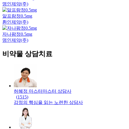
명인제약(주)
알프람정0.5mg
환인제약(주)
자나팜정0.5mg
명인제약(주)
비약물 상담치료
허혜정 마스터
마스터
상담사
(
1515
)
감정의 핵심을 읽는 노련한 상담사