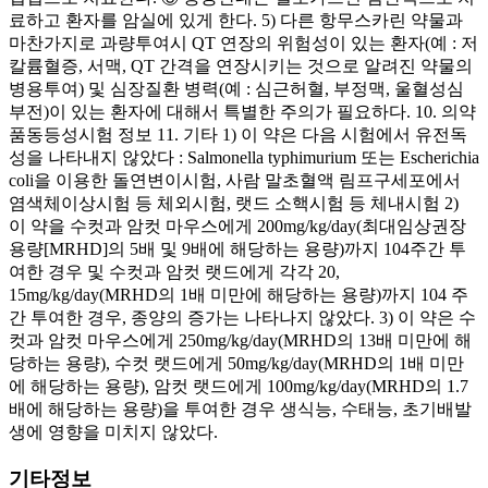
료하고 환자를 암실에 있게 한다. 5) 다른 항무스카린 약물과
마찬가지로 과량투여시 QT 연장의 위험성이 있는 환자(예 : 저
칼륨혈증, 서맥, QT 간격을 연장시키는 것으로 알려진 약물의
병용투여) 및 심장질환 병력(예 : 심근허혈, 부정맥, 울혈성심
부전)이 있는 환자에 대해서 특별한 주의가 필요하다. 10. 의약
품동등성시험 정보 11. 기타 1) 이 약은 다음 시험에서 유전독
성을 나타내지 않았다 : Salmonella typhimurium 또는 Escherichia
coli을 이용한 돌연변이시험, 사람 말초혈액 림프구세포에서
염색체이상시험 등 체외시험, 랫드 소핵시험 등 체내시험 2)
이 약을 수컷과 암컷 마우스에게 200mg/kg/day(최대임상권장
용량[MRHD]의 5배 및 9배에 해당하는 용량)까지 104주간 투
여한 경우 및 수컷과 암컷 랫드에게 각각 20,
15mg/kg/day(MRHD의 1배 미만에 해당하는 용량)까지 104 주
간 투여한 경우, 종양의 증가는 나타나지 않았다. 3) 이 약은 수
컷과 암컷 마우스에게 250mg/kg/day(MRHD의 13배 미만에 해
당하는 용량), 수컷 랫드에게 50mg/kg/day(MRHD의 1배 미만
에 해당하는 용량), 암컷 랫드에게 100mg/kg/day(MRHD의 1.7
배에 해당하는 용량)을 투여한 경우 생식능, 수태능, 초기배발
생에 영향을 미치지 않았다.
기타정보