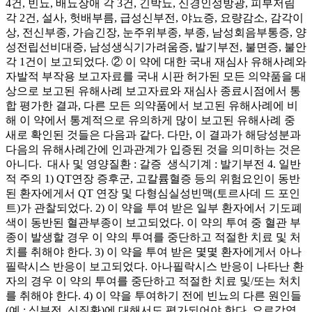
4건, 빈뇨, 배뇨장애 각 3건, 긴박뇨, 신경인성방광, 피부저림
각 2건, 설사, 헛배부름, 급성신부전, 야뇨증, 요량감소, 감각이
상, 전신부종, 가슴긴장, 눈주위부종, 부종, 남성회음부통증, 양
성전립선비대증, 남성생식기가려움증, 발기부전, 불면증, 불안
각 1건이 보고되었다. ② 이 약에 대한 국내 재심사 유해사례와
자발적 부작용 보고자료를 국내 시판 허가된 모든 의약품을 대
상으로 보고된 유해사례 보고자료와 재심사 종료시점에서 통
합 평가한 결과, 다른 모든 의약품에서 보고된 유해사례에 비
해 이 약에서 통계적으로 유의하게 많이 보고된 유해사례 중
새로 확인된 것들은 다음과 같다. 다만, 이 결과가 해당성분과
다음의 유해사례간에 인과관계가 입증된 것을 의미하는 것은
아니다. ­ 대사 및 영양질환 : 갈증 ­ 생식기계 : 발기부전 4. 일반
적 주의 1) QT연장 증후군, 고칼륨혈증 등의 위험요인이 동반
된 환자에게서 QT 연장 및 다형심실성빈맥(토르사데 드 포인
트)가 관찰되었다. 2) 이 약을 투여 받은 일부 환자에서 기도폐
색이 동반된 혈관부종이 보고되었다. 이 약의 투여 중 혈관 부
종이 발생할 경우 이 약의 투여를 중단하고 적절한 치료 및 처
치를 취해야 한다. 3) 이 약을 투여 받은 몇몇 환자에게서 아나
필락시스 반응이 보고되었다. 아나필락시스 반응이 나타난 환
자의 경우 이 약의 투여를 중단하고 적절한 치료 및/또는 처치
를 취해야 한다. 4) 이 약을 투여하기 전에 빈뇨의 다른 원인들
(예 : 심부전, 신질환)에 대해서도 평가되어야 한다. 요로감염