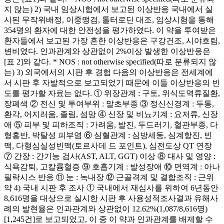
지 않는) 2) 국내 임상시험에서 보고된 이상반응 국내에서 실
시된 무작위배정, 이중맹검, 톨터로딘 대조, 임상시험을 통해
354명의 환자에 대한 안전성을 평가하였다. 이 약을 투여받은
환자들에서 보고된 가장 흔한 이상반응은 구강건조, 시야흐림,
변비였다. 인과관계와 상관없이 2%이상 발생한 이상반응은
[표 2]와 같다. * NOS : not otherwise specified(따로 분류되지 않
는) 3) 외국에서의 시판 후 경험 다음의 이상반응은 전세계에
서 시판 후 자발적으로 보고되었기 때문에 이들 이상반응의 빈
도를 평가할 자료는 없다. ① 위장관계 : 구토, 위식도역류질환,
장폐색 ② 전신 및 투여부위 : 말초부종 ③ 정신신경계 : 두통,
환각, 어지러움, 졸림, 섬망 ④ 신장 및 비뇨기계 : 요저류, 신장
애 ⑤ 피부 및 피하조직 : 가려움, 발진, 두드러기, 혈관부종, 다
형홍반, 박탈성 피부염 ⑥ 심혈관계 : 심방세동, 심계항진, 빈
맥, 다형심실성빈맥(토르사데 드 포인트), 심전도상 QT 연장
⑦ 간장 : 간기능 검사(AST, ALT, GGT) 이상 ⑧ 대사 및 영양 :
식욕감퇴, 고칼륨혈증 ⑨ 호흡기계 : 발성장애 ⑩ 면역계 : 아나
필락시스 반응 ⑪ 눈 : 녹내장 ⑫ 근골격계 및 결합조직 : 근위
약 4) 국내 시판 후 조사 ① 국내에서 재심사를 위하여 6년동안
8,616명을 대상으로 실시한 시판 후 사용성적조사결과 유해사
례의 발현율은 인과관계와 상관없이 12.62%(1,087/8,616명)
[1,245건]로 보고되었고, 이 중 이 약과 인과관계를 배제할 수