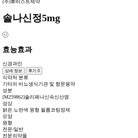
(주)휴비스트제약
솔나신정5mg
효능효과
신경과민
상세 정보
후기 0
식약처 분류
기타의 비뇨생식기관 및 항문용약
성분
[M259862]솔리페나신숙신산염
성상
밝은 노란색 원형 필름코팅정제
모양
원형
전문/일반
전문의약품