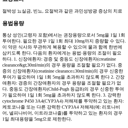
절박성 뇨실금, 빈뇨, 요절박과 같은 과민성방광 증상의 치료
용법용량
통상 성인(고령자 포함)에서는 권장용량으로서 5mg을 1일 1회
투여한다. 필요한 경우 1일 1회 최대 10mg까지 증량할 수 있다.
이 약은 식사와 무관하게 복용할 수 있으며 물과 함께 한번에
삼키도록 한다. 다음의 환자에게는 용법·용량의 조절이 필요
하다. 1. 신장애환자: 경증 및 중등도 신장애환자(creatinine
clearance&gt;30ml/min)의 경우 용량을 조절할 필요가 없다. 중
증의 신장애환자(creatinine clearance≤30ml/min)의 경우 신중한
투여가 필요하며 1일 1회 5mg을 초과하지 않도록 한다 2. 간장
애환자: 경증의 간장애환자의 경우 용량을 조절할 필요가 없
다. 중등도 간장애환자(Child-Pugh 등급B)의 경우 신중한 투여
가 필요하며 1일 1회 5mg을 초과하지 않도록 한다. 3. 강력한
cytochrome P450 3A4(CYP3A4) 저해제를 투약하고 있는 환자:
케토코나졸 또는 다른 강력한 CYP3A4 저해제(예: 리토나비
어, 넬피나비어, 이트라코나졸)를 투약하고 있는 환자의 경우
1일 최대용량을 5mg으로 제한한다.