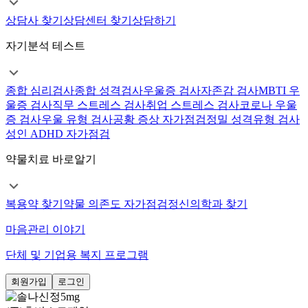
상담사 찾기
상담센터 찾기
상담하기
자기분석 테스트
종합 심리검사
종합 성격검사
우울증 검사
자존감 검사
MBTI 우
울증 검사
직무 스트레스 검사
취업 스트레스 검사
코로나 우울
증 검사
우울 유형 검사
공황 증상 자가점검
정밀 성격유형 검사
성인 ADHD 자가점검
약물치료 바로알기
복용약 찾기
약물 의존도 자가점검
정신의학과 찾기
마음관리 이야기
단체 및 기업용 복지 프로그램
회원가입
로그인