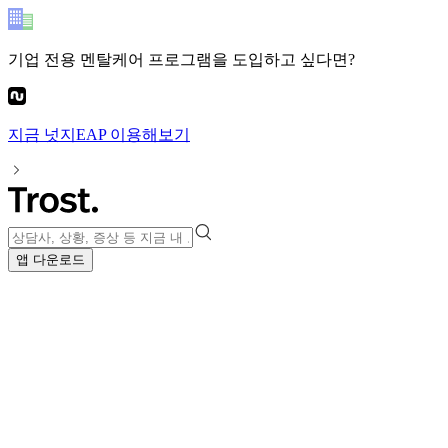
기업 전용 멘탈케어 프로그램
을 도입하고 싶다면?
지금
넛지EAP
이용해보기
앱 다운로드