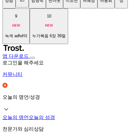
tci
상담
임명숙
번아웃
이초연
허혜정
하용희
성
9
10
녹색 adhd약
누가복음 6장 39절
앱 다운로드
로그인을 해주세요
커뮤니티
오늘의 명언/성경
오늘의 명언
오늘의 성경
전문가와 심리상담