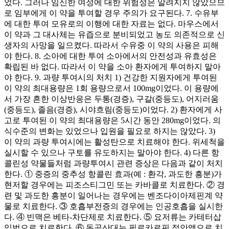
었다. 그러나 임신한 여성에 대한 위험성은 알려지지 않았으므
로 임부에게 이 약을 투여할 경우 주의가 요구된다. 7. 수유부
에 대한 투여 모유로의 이행에 대한 자료는 없다. 마우스에서
이 약과 그 대사체는 유즙으로 분비되었고 농도 의존적으로 신
생자의 사망을 일으켰다. 따라서 수유중 이 약의 사용은 피해
야 한다. 8. 소아에 대한 투여 소아에서의 안전성과 유효성은
확립된 바 없다. 따라서 이 약을 소아 환자에게 투여하지 말아
야 한다. 9. 과량 투여시의 처치 1) 건강한 지원자에게 투여된
이 약의 최대용량은 1회 용량으로서 100mg이었다. 이 용량에
서 가장 흔한 이상반응은 두통(경증), 구갈(중등도), 어지러움
(중등도), 졸음(경증), 시야흐림(중등도)이었다. 2) 환자에게 사
고로 투여된 이 약의 최대용량은 5시간 동안 280mg이었다. 의
식수준의 변화는 있었으나 입원을 필요로 하지는 않았다. 3)
이 약의 과량 투여시에는 활성탄으로 치료해야 한다. 위세척을
실시할 수 있으나 구토를 유도하지는 말아야 한다. 4) 다른 항
콜린성 약물들처럼 과량투여시 관련 증상은 다음과 같이 처치
한다. ① 중증의 중추성 항콜린 효과(예 : 환각, 과도한 흥분)가
현저할 경우에는 피조스티그민 또는 카바콜로 치료한다. ② 경
련 및 과도한 흥분이 일어나는 경우에는 벤조다이아제핀계 약
물로 치료한다. ③ 호흡부전증의 경우에는 인공호흡을 실시한
다. ④ 빈맥은 베타-차단제로 치료한다. ⑤ 요저류는 카테터삽
입법으로 치료한다. ⑥ 동공산대는 필로카르핀 점안액으로 치