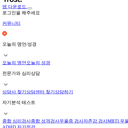
앱 다운로드
로그인을 해주세요
커뮤니티
오늘의 명언/성경
오늘의 명언
오늘의 성경
전문가와 심리상담
상담사 찾기
상담센터 찾기
상담하기
자기분석 테스트
종합 심리검사
종합 성격검사
우울증 검사
자존감 검사
MBTI 우
ADHD 자가점검