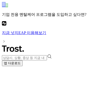
기업 전용 멘탈케어 프로그램
을 도입하고 싶다면?
지금
넛지EAP
이용해보기
앱 다운로드