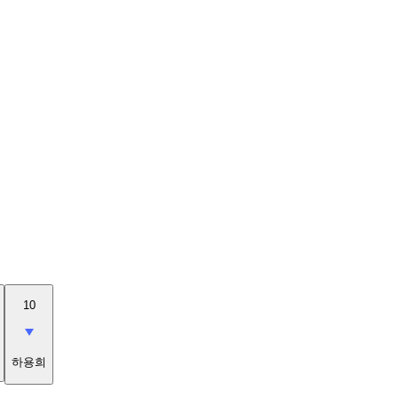
10
하용희