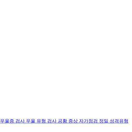
 우울증 검사
우울 유형 검사
공황 증상 자가점검
정밀 성격유형