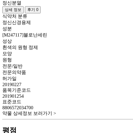
정신분열
상세 정보
후기 0
식약처 분류
정신신경용제
성분
[M247117]블로난세린
성상
흰색의 원형 정제
모양
원형
전문/일반
전문의약품
허가일
20190227
품목기준코드
201901254
표준코드
8806572034700
약물 상세정보 보러가기 >
평점