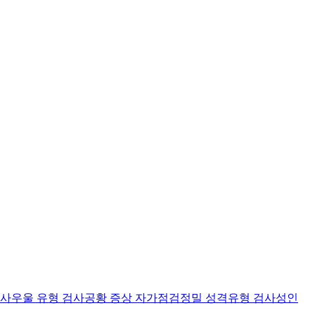
검사
우울 유형 검사
공황 증상 자가점검
정밀 성격유형 검사
성인