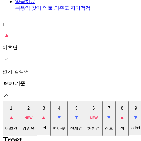
약물치료
복용약 찾기
약물 의존도 자가점검
1
이초연
인기 검색어
09:00
기준
1
2
3
4
5
6
7
8
9
tci
adhd
이초연
임명숙
번아웃
천세경
허혜정
진로
성