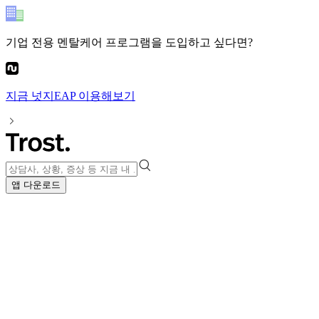
기업 전용 멘탈케어 프로그램
을 도입하고 싶다면?
지금
넛지EAP
이용해보기
앱 다운로드