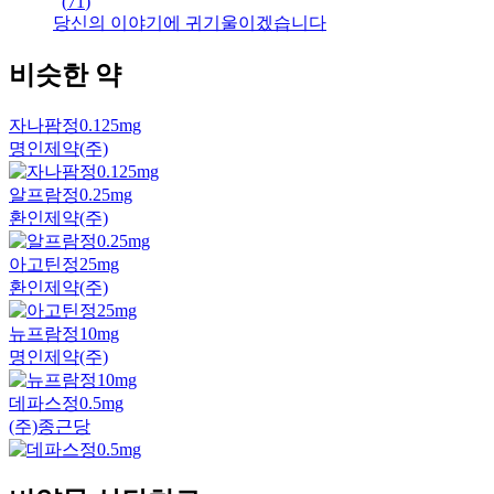
(
71
)
당신의 이야기에 귀기울이겠습니다
비슷한 약
자나팜정0.125mg
명인제약(주)
알프람정0.25mg
환인제약(주)
아고틴정25mg
환인제약(주)
뉴프람정10mg
명인제약(주)
데파스정0.5mg
(주)종근당