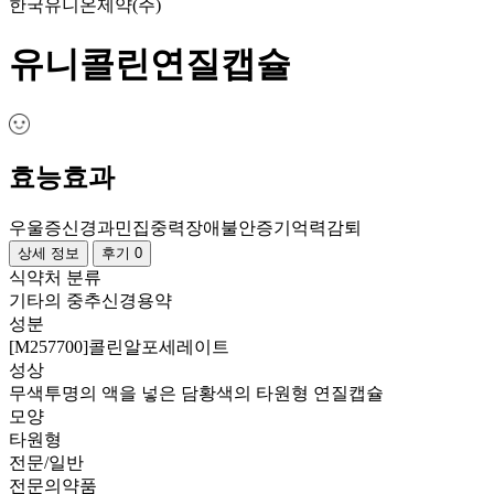
한국유니온제약(주)
유니콜린연질캡슐
효능효과
우울증
신경과민
집중력장애
불안증
기억력감퇴
상세 정보
후기 0
식약처 분류
기타의 중추신경용약
성분
[M257700]콜린알포세레이트
성상
무색투명의 액을 넣은 담황색의 타원형 연질캡슐
모양
타원형
전문/일반
전문의약품