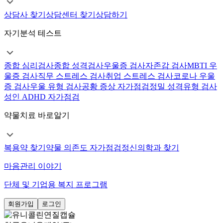
상담사 찾기
상담센터 찾기
상담하기
자기분석 테스트
종합 심리검사
종합 성격검사
우울증 검사
자존감 검사
MBTI 우
울증 검사
직무 스트레스 검사
취업 스트레스 검사
코로나 우울
증 검사
우울 유형 검사
공황 증상 자가점검
정밀 성격유형 검사
성인 ADHD 자가점검
약물치료 바로알기
복용약 찾기
약물 의존도 자가점검
정신의학과 찾기
마음관리 이야기
단체 및 기업용 복지 프로그램
회원가입
로그인