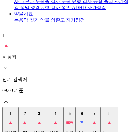
사
코로나 우울증 검사
우울 유형 검사
공황 증상 자가점
검
정밀 성격유형 검사
성인 ADHD 자가점검
약물치료
복용약 찾기
약물 의존도 자가점검
1
2
t
하용희
인기 검색어
09:00
기준
1
2
3
4
5
6
7
8