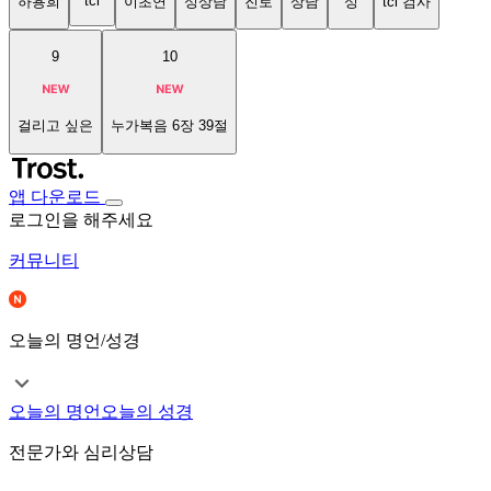
tci
하용희
이초연
성상담
진로
상담
성
tci 검사
9
10
걸리고 싶은
누가복음 6장 39절
앱 다운로드
로그인을 해주세요
커뮤니티
오늘의 명언/성경
오늘의 명언
오늘의 성경
전문가와 심리상담