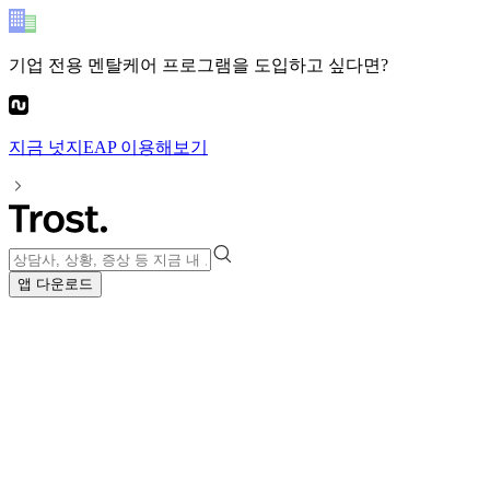
기업 전용 멘탈케어 프로그램
을 도입하고 싶다면?
지금
넛지EAP
이용해보기
앱 다운로드