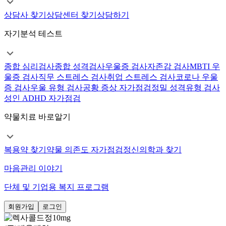
상담사 찾기
상담센터 찾기
상담하기
자기분석 테스트
종합 심리검사
종합 성격검사
우울증 검사
자존감 검사
MBTI 우
울증 검사
직무 스트레스 검사
취업 스트레스 검사
코로나 우울
증 검사
우울 유형 검사
공황 증상 자가점검
정밀 성격유형 검사
성인 ADHD 자가점검
약물치료 바로알기
복용약 찾기
약물 의존도 자가점검
정신의학과 찾기
마음관리 이야기
단체 및 기업용 복지 프로그램
회원가입
로그인