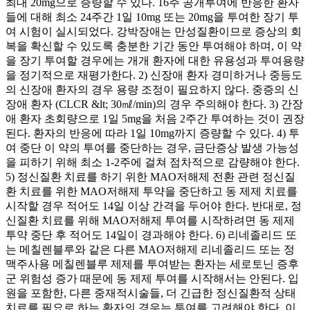
최대 20mg으로 증량할 수 있다. 16주 공개투여에 반응한 환자
들에 대해 최소 24주간 1일 10mg 또는 20mg을 투여한 장기 투
여 시험이 실시되었다. 강박장애는 만성질환이므로 증상의 회
복을 확신할 수 있도록 충분한 기간 동안 투여해야 하며, 이 약
을 장기 투여할 경우에는 개개 환자에 대한 유용성과 투여용량
을 정기적으로 재평가한다. 2) 신장애 환자 경미하거나 중등도
의 신장애 환자의 경우 용량 조정이 필요하지 않다. 중증의 신
장애 환자 (CLCR &lt; 30㎖/min)의 경우 주의해야 한다. 3) 간장
애 환자 초회량으로 1일 5mg을 처음 2주간 투여하는 것이 권장
된다. 환자의 반응에 따라 1일 10mg까지 증량할 수 있다. 4) 투
여 중단 이 약의 투여를 중단하는 경우, 금단증상 발생 가능성
을 피하기 위해 최소 1-2주에 걸쳐 점차적으로 감량해야 한다.
5) 정신질환 치료를 하기 위한 MAO저해제 전환 관련 정신질
환 치료를 위한 MAO저해제 투약을 중단하고 동 제제 치료를
시작할 경우 적어도 14일 이상 간격을 두어야 한다. 반대로, 정
신질환 치료를 위해 MAO저해제 투여를 시작하려면 동 제제
투약 중단 후 적어도 14일이 경과해야 한다. 6) 리네졸리드 또
는 메칠렌블루와 같은 다른 MAO저해제 리네졸리드 또는 정
맥주사용 메칠렌블루 제제를 투여받는 환자는 세로토닌 증후
군 위험성 증가 때문에 동 제제 투여를 시작해서는 안된다. 입
원을 포함한, 다른 중재적시술들, 더 긴급한 정신질환적 상태
치료를 필요로 하는 환자의 경우는 투여를 고려해야 한다. 이