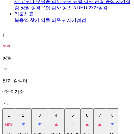
사
코로나 우울증 검사
우울 유형 검사
공황 증상 자가점
검
정밀 성격유형 검사
성인 ADHD 자가점검
약물치료
복용약 찾기
약물 의존도 자가점검
1
2
상담
인기 검색어
09:00
기준
1
2
3
4
5
6
7
8