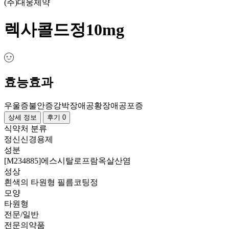
(주)대웅제약
렉사콜드정10mg
효능효과
우울증
불안증
강박장애
공황장애
공포증
상세 정보
후기 0
식약처 분류
정신신경용제
성분
[M234885]에스시탈로프람옥살산염
성상
흰색의 타원형 필름코팅정
모양
타원형
전문/일반
전문의약품