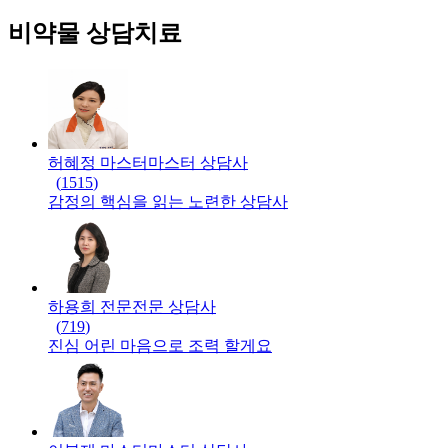
비약물 상담치료
허혜정 마스터
마스터
상담사
(
1515
)
감정의 핵심을 읽는 노련한 상담사
하용희 전문
전문
상담사
(
719
)
진심 어린 마음으로 조력 할게요