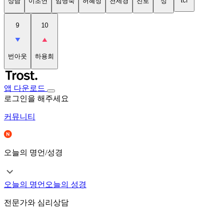
tci
상담
이초연
임명숙
허혜정
천세경
진로
성
9
10
번아웃
하용희
앱 다운로드
로그인을 해주세요
커뮤니티
오늘의 명언/성경
오늘의 명언
오늘의 성경
전문가와 심리상담