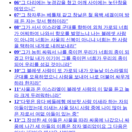
06
그 다리에는 놋경갑을 쳤고 어깨 사이에는 놋단창을
메었으니
07
그 창자루는 베틀채 같고 창날은 철 육백 세겔이며 방
패 든 자는 앞서 행하더라
08
그가 서서 이스라엘 군대를 향하여 외쳐 가로되 너희
가 어찌하여 나와서 항오를 벌였느냐 나는 블레셋 사람
이 아니며 너희는 사울의 신복이 아니냐 너희는 한 사람
을 택하여 내게로 내려보내라
09
그가 능히 싸워서 나를 죽이면 우리가 너희의 종이 되
겠고 만일 내가 이기어 그를 죽이면 너희가 우리의 종이
되어 우리를 섬길 것이니라
10
그 블레셋 사람이 또 가로되 내가 오늘날 이스라엘의
군대를 모욕하였으니 사람을 보내어 나로 더불어 싸우게
하라 한지라
11
사울과 온 이스라엘이 블레셋 사람의 이 말을 듣고 놀
라 크게 두려워하니라
12
다윗은 유다 베들레헴 에브랏 사람 이새라 하는 자의
아들이었는데 이새는 사울 당시 사람 중에 나이 많아 늙
은 자로서 여덟 아들이 있는 중
13
그 장성한 세 아들은 사울을 따라 싸움에 나갔으니 싸
움에 나간 세 아들의 이름은 장자 엘리압이요 그 다음은