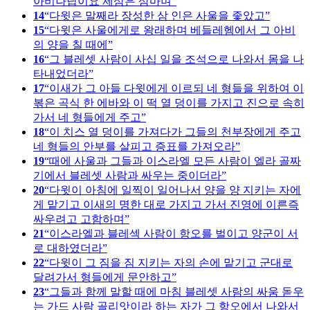
아비나답이요 제삼은 삼마며
14
다윗은 말째라 장성한 삼 인은 사울을 좇았고
15
다윗은 사울에게로 왕래하며 베들레헴에서 그 아비
의 양을 칠 때에
16
그 블레셋 사람이 사십 일을 조석으로 나와서 몸을 나
타내었더라
17
이새가 그 아들 다윗에게 이르되 네 형들을 위하여 이
볶은 곡식 한 에바와 이 떡 열 덩이를 가지고 진으로 속히
가서 네 형들에게 주고
18
이 치스 열 덩이를 가져다가 그들의 천부장에게 주고
네 형들의 안부를 살피고 증표를 가져오라
19
때에 사울과 그들과 이스라엘 모든 사람이 엘라 골짜
기에서 블레셋 사람과 싸우는 중이더라
20
다윗이 아침에 일찍이 일어나서 양을 양 지키는 자에
게 맡기고 이새의 명한 대로 가지고 가서 진영에 이른즉
싸우려고 고함하며
21
이스라엘과 블레섹 사람이 항오를 벌이고 양군이 서
로 대하였더라
22
다윗이 그 짐을 짐 지키는 자의 손에 맡기고 군대로
달려가서 형들에게 문안하고
23
그들과 함께 말할 때에 마침 블레셋 사람의 싸움 돋우
는 가드 사람 골리앗이라 하는 자가 그 항오에서 나와서