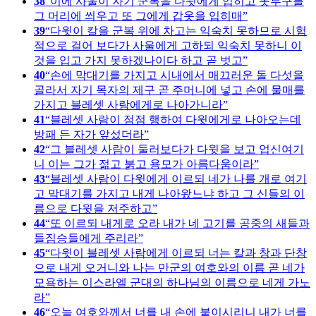
38
이에 사울이 자기 군복을 다윗에게 입히고 놋투구를
그 머리에 씌우고 또 그에게 갑옷을 입히매
39
다윗이 칼을 군복 위에 차고는 익숙치 못하므로 시험
적으로 걸어 보다가 사울에게 고하되 익숙치 못하니 이
것을 입고 가지 못하겠나이다 하고 곧 벗고
40
손에 막대기를 가지고 시내에서 매끄러운 돌 다섯을
골라서 자기 목자의 제구 곧 주머니에 넣고 손에 물매를
가지고 블레셋 사람에게로 나아가니라
41
블레셋 사람이 점점 행하여 다윗에게로 나아오는데
방패 든 자가 앞섰더라
42
그 블레셋 사람이 둘러보다가 다윗을 보고 업신여기
니 이는 그가 젊고 붉고 용모가 아름다움이라
43
블레셋 사람이 다윗에게 이르되 네가 나를 개로 여기
고 막대기를 가지고 내게 나아왔느냐 하고 그 신들의 이
름으로 다윗을 저주하고
44
또 이르되 내게로 오라 내가 네 고기를 공중의 새들과
들짐승들에게 주리라
45
다윗이 블레셋 사람에게 이르되 너는 칼과 창과 단창
으로 내게 오거니와 나는 만군의 여호와의 이름 곧 네가
모욕하는 이스라엘 군대의 하나님의 이름으로 네게 가노
라
46
오늘 여호와께서 너를 내 손에 붙이시리니 내가 너를