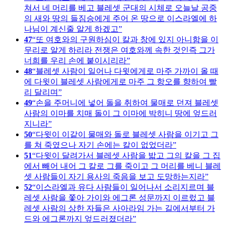
쳐서 네 머리를 베고 블레셋 군대의 시체로 오늘날 공중
의 새와 땅의 들짐승에게 주어 온 땅으로 이스라엘에 하
나님이 계신줄 알게 하겠고
47
또 여호와의 구원하심이 칼과 창에 있지 아니함을 이
무리로 알게 하리라 전쟁은 여호와께 속한 것인즉 그가
너희를 우리 손에 붙이시리라
48
블레셋 사람이 일어나 다윗에게로 마주 가까이 올 때
에 다윗이 블레셋 사람에게로 마주 그 항오를 향하여 빨
리 달리며
49
손을 주머니에 넣어 돌을 취하여 물매로 던져 블레셋
사람의 이마를 치매 돌이 그 이마에 박히니 땅에 엎드러
지니라
50
다윗이 이같이 물매와 돌로 블레셋 사람을 이기고 그
를 쳐 죽였으나 자기 손에는 칼이 없었더라
51
다윗이 달려가서 블레셋 사람을 밟고 그의 칼을 그 집
에서 빼어 내어 그 칼로 그를 죽이고 그 머리를 베니 블레
셋 사람들이 자기 용사의 죽음을 보고 도망하는지라
52
이스라엘과 유다 사람들이 일어나서 소리지르며 블
레셋 사람을 쫓아 가이와 에그론 성문까지 이르렀고 블
레셋 사람의 상한 자들은 사아라임 가는 길에서부터 가
드와 에그론까지 엎드러졌더라