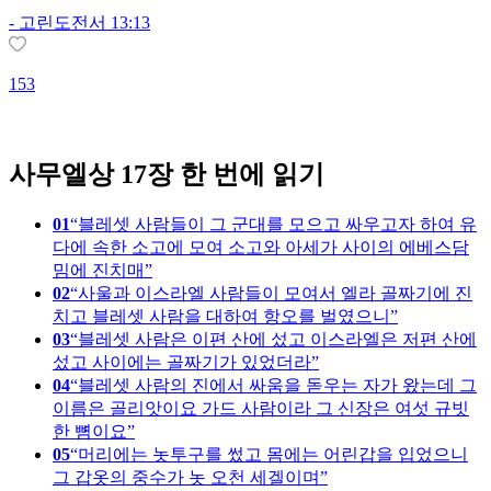
-
고린도전서 13:13
153
1
사무엘상 17장 한 번에 읽기
01
블레셋 사람들이 그 군대를 모으고 싸우고자 하여 유
다에 속한 소고에 모여 소고와 아세가 사이의 에베스담
밈에 진치매
02
사울과 이스라엘 사람들이 모여서 엘라 골짜기에 진
치고 블레셋 사람을 대하여 항오를 벌였으니
03
블레셋 사람은 이편 산에 섰고 이스라엘은 저편 산에
섰고 사이에는 골짜기가 있었더라
04
블레셋 사람의 진에서 싸움을 돋우는 자가 왔는데 그
이름은 골리앗이요 가드 사람이라 그 신장은 여섯 규빗
한 뼘이요
05
머리에는 놋투구를 썼고 몸에는 어린갑을 입었으니
그 갑옷의 중수가 놋 오천 세겔이며