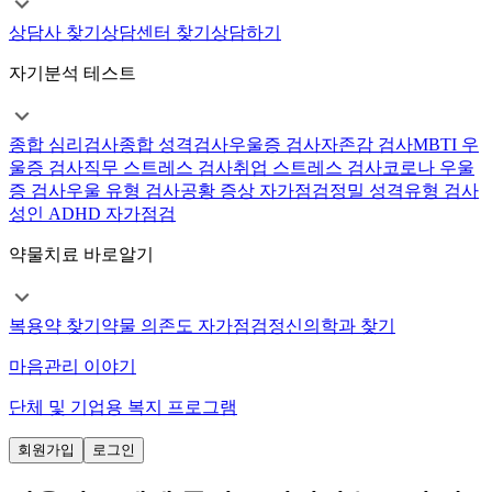
상담사 찾기
상담센터 찾기
상담하기
자기분석 테스트
종합 심리검사
종합 성격검사
우울증 검사
자존감 검사
MBTI 우
울증 검사
직무 스트레스 검사
취업 스트레스 검사
코로나 우울
증 검사
우울 유형 검사
공황 증상 자가점검
정밀 성격유형 검사
성인 ADHD 자가점검
약물치료 바로알기
복용약 찾기
약물 의존도 자가점검
정신의학과 찾기
마음관리 이야기
단체 및 기업용 복지 프로그램
회원가입
로그인