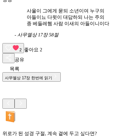
사울이 그에게 묻되 소년이여 누구의
아들이뇨 다윗이 대답하되 나는 주의
종 베들레헴 사람 이새의 아들이니이다
-
사무엘상 17장 58절
좋아요
2
2
공유
목록
사무엘상
17
장 한번에 읽기
위로가 된 성경 구절, 계속 곁에 두고 싶다면?