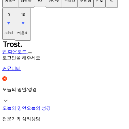
tci
이초연
임명숙
번아웃
천세경
허혜정
진로
성
9
10
adhd
하용희
앱 다운로드
로그인을 해주세요
커뮤니티
오늘의 명언/성경
오늘의 명언
오늘의 성경
전문가와 심리상담