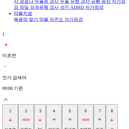
사
코로나 우울증 검사
우울 유형 검사
공황 증상 자가점
검
정밀 성격유형 검사
성인 ADHD 자가점검
약물치료
복용약 찾기
약물 의존도 자가점검
1
2
이초연
인기 검색어
09:00
기준
1
2
3
4
5
6
7
8