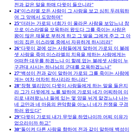
전과 같은 말을 하매 다윗이 들으니라
24
이스라엘 모든 사람이 그 사람을 보고 심히 두려워하
여 그 앞에서 도망하며
25
더러는 가로되 너희가 이 올라온 사람을 보았느냐 참
으로 이스라엘을 모욕하러 왔도다 그를 죽이는 사람은
왕이 많은 재물로 부하게 하고 그 딸을 그에게 주고 그 아
비의 집은 이스라엘 중에서 자유하게 하시리라
26
다윗이 곁에 섰는 사람들에게 말하여 가로되 이 블레
셋 사람을 죽여 이스라엘의 치욕을 제하는 사람에게는
어떠한 대우를 하겠느냐 이 할례 없는 블레셋 사람이 누
구관대 사시는 하나님의 군대를 모욕하겠느냐
27
백성이 전과 같이 말하여 가로되 그를 죽이는 사람에
게는 여차 여차히 하시리라 하니라
28
장형 엘리압이 다윗이 사람들에게 하는 말을 들은지
라 그가 다윗에게 노를 발하여 가로되 네가 어찌하여 이
리로 내려왔느냐 들에 있는 몇 양을 뉘게 맡겼느냐 나는
네 교만과 네 마음의 완악함을 아노니 네가 전쟁을 구경
하러 왔도다
29
다윗이 가로되 내가 무엇을 하였나이까 어찌 이유가
없으리이까 하고
30
돌이켜 다른 사람을 향하여 전과 같이 말하매 백성이