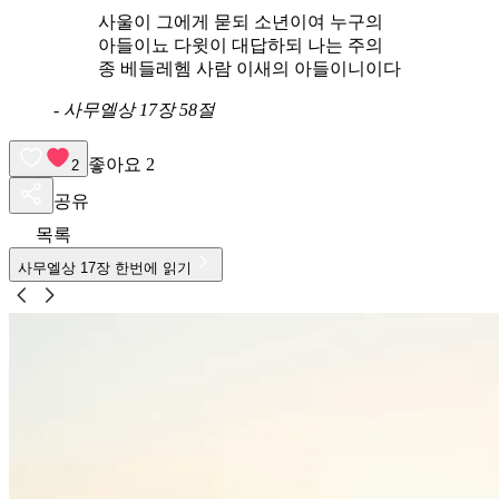
사울이 그에게 묻되 소년이여 누구의
아들이뇨 다윗이 대답하되 나는 주의
종 베들레헴 사람 이새의 아들이니이다
-
사무엘상 17장 58절
좋아요
2
2
공유
목록
사무엘상
17
장 한번에 읽기