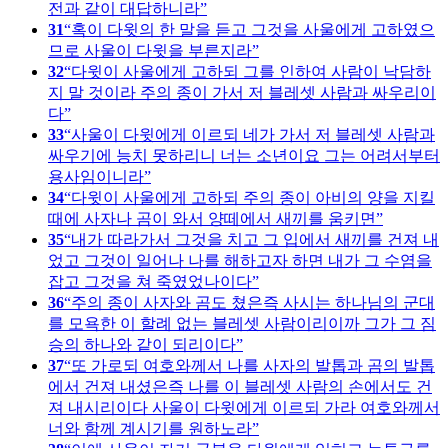
전과 같이 대답하니라
31
혹이 다윗의 한 말을 듣고 그것을 사울에게 고하였으
므로 사울이 다윗을 부른지라
32
다윗이 사울에게 고하되 그를 인하여 사람이 낙담하
지 말 것이라 주의 종이 가서 저 블레셋 사람과 싸우리이
다
33
사울이 다윗에게 이르되 네가 가서 저 블레셋 사람과
싸우기에 능치 못하리니 너는 소년이요 그는 어려서부터
용사임이니라
34
다윗이 사울에게 고하되 주의 종이 아비의 양을 지킬
때에 사자나 곰이 와서 양떼에서 새끼를 움키면
35
내가 따라가서 그것을 치고 그 입에서 새끼를 건져 내
었고 그것이 일어나 나를 해하고자 하면 내가 그 수염을
잡고 그것을 쳐 죽였었나이다
36
주의 종이 사자와 곰도 쳤은즉 사시는 하나님의 군대
를 모욕한 이 할례 없는 블레셋 사람이리이까 그가 그 짐
승의 하나와 같이 되리이다
37
또 가로되 여호와께서 나를 사자의 발톱과 곰의 발톱
에서 건져 내셨은즉 나를 이 블레셋 사람의 손에서도 건
져 내시리이다 사울이 다윗에게 이르되 가라 여호와께서
너와 함께 계시기를 원하노라