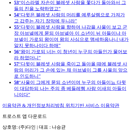
53
이스라엘 자손이 블레셋 사람을 쫓다가 돌아와서 그
들의 진을 노략하였고
54
다윗은 블레셋 사람의 머리를 예루살렘으로 가져가
고 갑주는 자기 장막에 두니라
55
다윗이 블레셋 사람을 향하여 나감을 사울이 보고 군
장 아브넬에게 묻되 아브넬아 이 소년이 뉘 아들이냐 아
브넬이 가로되 왕이여 왕의 사심으로 맹세하옵나니 내가
알지 못하나이다 하매
56
왕이 가로되 너는 이 청년이 누구의 아들인가 물어보
라 하였더니
57
다윗이 블레셋 사람을 죽이고 돌아올 때에 블레셋 사
람의 머리가 그 손에 있는 채 아브넬이 그를 사울의 앞으
로 인도하니
58
사울이 그에게 묻되 소년이여 누구의 아들이뇨 다윗
이 대답하되 나는 주의 종 베들레헴 사람 이새의 아들이
니이다
이용약관 & 개인정보처리방침
위치기반 서비스 이용약관
트로스트 앱 다운로드
상호명: (주)다인 | 대표 : 나승균