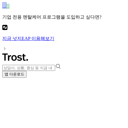
기업 전용 멘탈케어 프로그램
을 도입하고 싶다면?
지금
넛지EAP
이용해보기
앱 다운로드