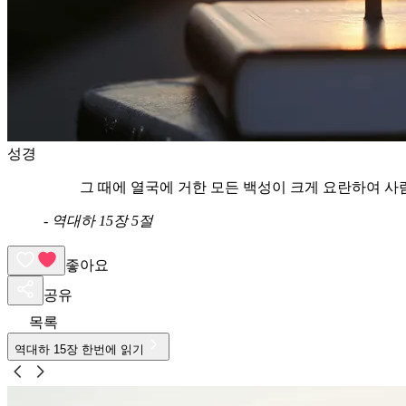
성경
그 때에 열국에 거한 모든 백성이 크게 요란하여 사
-
역대하 15장 5절
좋아요
공유
목록
역대하
15
장 한번에 읽기