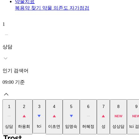
약물치료
복용약 찾기
약물 의존도 자가점검
1
상담
인기 검색어
09:00
기준
1
2
3
4
5
6
7
8
9
tci
상담
하용희
이초연
임명숙
허혜정
성
성상담
tci 