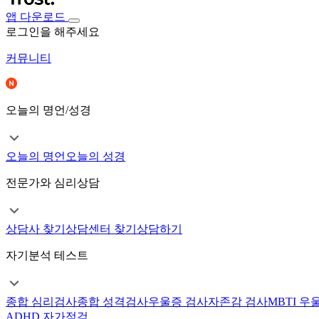
앱 다운로드
로그인을 해주세요
커뮤니티
오늘의 명언/성경
오늘의 명언
오늘의 성경
전문가와 심리상담
상담사 찾기
상담센터 찾기
상담하기
자기분석 테스트
종합 심리검사
종합 성격검사
우울증 검사
자존감 검사
MBTI 우
ADHD 자가점검