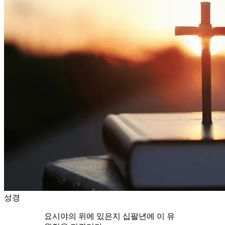
성경
요시야의 위에 있은지 십팔년에 이 유