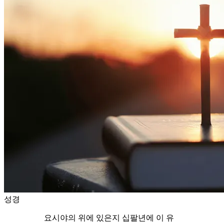
성경
요시야의 위에 있은지 십팔년에 이 유