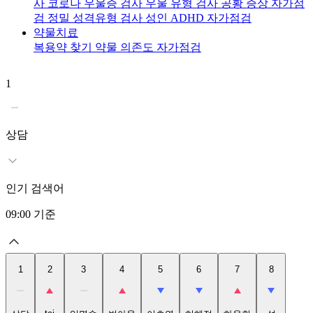
사
코로나 우울증 검사
우울 유형 검사
공황 증상 자가점
검
정밀 성격유형 검사
성인 ADHD 자가점검
약물치료
복용약 찾기
약물 의존도 자가점검
1
2
t
상담
인기 검색어
09:00
기준
1
2
3
4
5
6
7
8