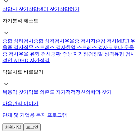
상담사 찾기
상담센터 찾기
상담하기
자기분석 테스트
종합 심리검사
종합 성격검사
우울증 검사
자존감 검사
MBTI 우
울증 검사
직무 스트레스 검사
취업 스트레스 검사
코로나 우울
증 검사
우울 유형 검사
공황 증상 자가점검
정밀 성격유형 검사
성인 ADHD 자가점검
약물치료 바로알기
복용약 찾기
약물 의존도 자가점검
정신의학과 찾기
마음관리 이야기
단체 및 기업용 복지 프로그램
회원가입
로그인