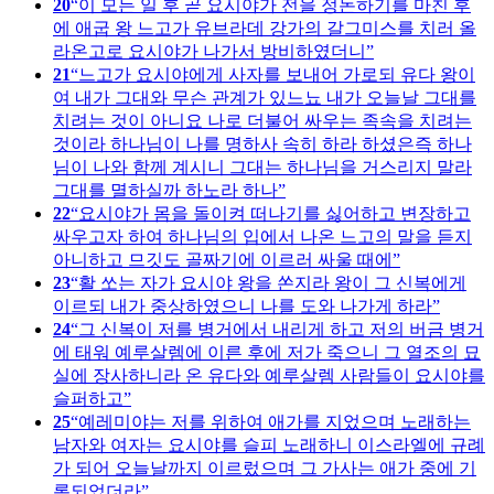
20
이 모든 일 후 곧 요시야가 전을 정돈하기를 마친 후
에 애굽 왕 느고가 유브라데 강가의 갈그미스를 치러 올
라온고로 요시야가 나가서 방비하였더니
21
느고가 요시야에게 사자를 보내어 가로되 유다 왕이
여 내가 그대와 무슨 관계가 있느뇨 내가 오늘날 그대를
치려는 것이 아니요 나로 더불어 싸우는 족속을 치려는
것이라 하나님이 나를 명하사 속히 하라 하셨은즉 하나
님이 나와 함께 계시니 그대는 하나님을 거스리지 말라
그대를 멸하실까 하노라 하나
22
요시야가 몸을 돌이켜 떠나기를 싫어하고 변장하고
싸우고자 하여 하나님의 입에서 나온 느고의 말을 듣지
아니하고 므깃도 골짜기에 이르러 싸울 때에
23
활 쏘는 자가 요시야 왕을 쏜지라 왕이 그 신복에게
이르되 내가 중상하였으니 나를 도와 나가게 하라
24
그 신복이 저를 병거에서 내리게 하고 저의 버금 병거
에 태워 예루살렘에 이른 후에 저가 죽으니 그 열조의 묘
실에 장사하니라 온 유다와 예루살렘 사람들이 요시야를
슬퍼하고
25
예레미야는 저를 위하여 애가를 지었으며 노래하는
남자와 여자는 요시야를 슬피 노래하니 이스라엘에 규례
가 되어 오늘날까지 이르렀으며 그 가사는 애가 중에 기
록되었더라