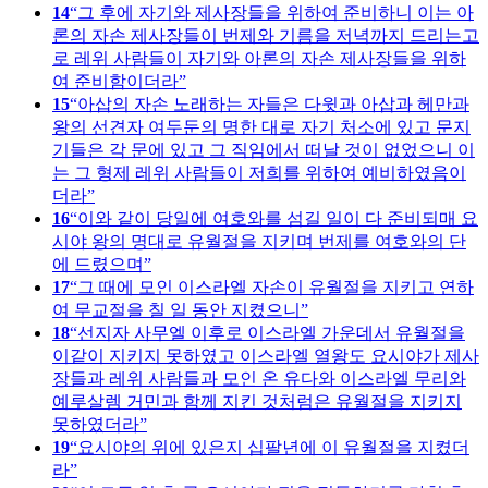
14
그 후에 자기와 제사장들을 위하여 준비하니 이는 아
론의 자손 제사장들이 번제와 기름을 저녁까지 드리는고
로 레위 사람들이 자기와 아론의 자손 제사장들을 위하
여 준비함이더라
15
아삽의 자손 노래하는 자들은 다윗과 아삽과 헤만과
왕의 선견자 여두둔의 명한 대로 자기 처소에 있고 문지
기들은 각 문에 있고 그 직임에서 떠날 것이 없었으니 이
는 그 형제 레위 사람들이 저희를 위하여 예비하였음이
더라
16
이와 같이 당일에 여호와를 섬길 일이 다 준비되매 요
시야 왕의 명대로 유월절을 지키며 번제를 여호와의 단
에 드렸으며
17
그 때에 모인 이스라엘 자손이 유월절을 지키고 연하
여 무교절을 칠 일 동안 지켰으니
18
선지자 사무엘 이후로 이스라엘 가운데서 유월절을
이같이 지키지 못하였고 이스라엘 열왕도 요시야가 제사
장들과 레위 사람들과 모인 온 유다와 이스라엘 무리와
예루살렘 거민과 함께 지킨 것처럼은 유월절을 지키지
못하였더라
19
요시야의 위에 있은지 십팔년에 이 유월절을 지켰더
라