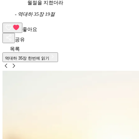
월절을 지켰더라
-
역대하 35장 19절
좋아요
공유
목록
역대하
35
장 한번에 읽기