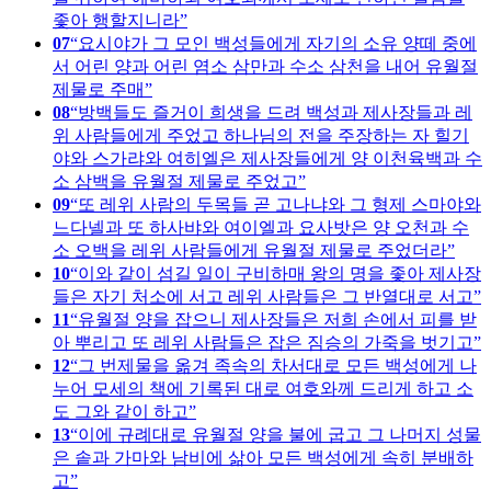
좇아 행할지니라
07
요시야가 그 모인 백성들에게 자기의 소유 양떼 중에
서 어린 양과 어린 염소 삼만과 수소 삼천을 내어 유월절
제물로 주매
08
방백들도 즐거이 희생을 드려 백성과 제사장들과 레
위 사람들에게 주었고 하나님의 전을 주장하는 자 힐기
야와 스가랴와 여히엘은 제사장들에게 양 이천육백과 수
소 삼백을 유월절 제물로 주었고
09
또 레위 사람의 두목들 곧 고나냐와 그 형제 스마야와
느다넬과 또 하사뱌와 여이엘과 요사밧은 양 오천과 수
소 오백을 레위 사람들에게 유월절 제물로 주었더라
10
이와 같이 섬길 일이 구비하매 왕의 명을 좇아 제사장
들은 자기 처소에 서고 레위 사람들은 그 반열대로 서고
11
유월절 양을 잡으니 제사장들은 저희 손에서 피를 받
아 뿌리고 또 레위 사람들은 잡은 짐승의 가죽을 벗기고
12
그 번제물을 옮겨 족속의 차서대로 모든 백성에게 나
누어 모세의 책에 기록된 대로 여호와께 드리게 하고 소
도 그와 같이 하고
13
이에 규례대로 유월절 양을 불에 굽고 그 나머지 성물
은 솥과 가마와 남비에 삶아 모든 백성에게 속히 분배하
고