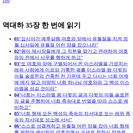
109
1
역대하 35장 한 번에 읽기
01
요시야가 예루살렘 여호와 앞에서 유월절을 지켜 정
월 십사일에 유월절 어린 양을 잡으니라
02
왕이 제사장들에게 그 직분을 맡기고 면려하여 여호
와의 전에서 사무를 행하게 하고
03
또 여호와 앞에 구별되어서 온 이스라엘을 가르치는
레위 사람에게 이르되 거룩한 궤를 이스라엘 왕 다윗의
아들 솔로몬의 건축한 전 가운데 두고 다시는 너희 어깨
에 메지 말고 마땅히 너희 하나님 여호와와 그 백성 이스
라엘을 섬길 것이라
04
너희는 이스라엘 왕 다윗의 글과 다윗의 아들 솔로몬
의 글을 준행하여 너희 족속대로 반열을 따라 스스로 예
비하고
05
너희 형제 모든 백성의 족속의 차서대로 또는 레위 족
속의 차서대로 성소에 서서
06
스스로 성결케하고 유월절 어린 양을 잡아 너희 형제
를 위하여 예비하되 여호와께서 모세로 전하신 말씀을