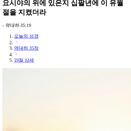
요시야의 위에 있은지 십팔년에 이 유월
절을 지켰더라
-
역대하 35:19
오늘의 성경
역대하 35장
19절 상세