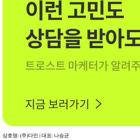
상호명: (주)다인 | 대표: 나승균