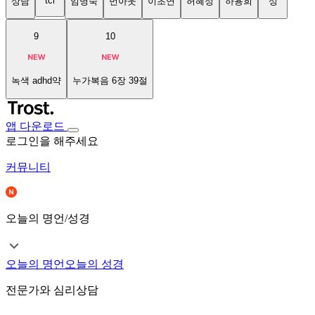
tci
상담
임명숙
번아웃
이초연
허혜정
하용희
성
9
10
녹색 adhd약
누가복음 6장 39절
앱 다운로드
로그인을 해주세요
커뮤니티
오늘의 명언/성경
오늘의 명언
오늘의 성경
전문가와 심리상담