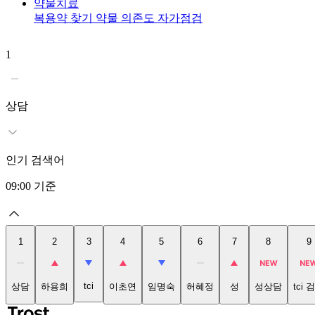
약물치료
복용약 찾기
약물 의존도 자가점검
1
상담
인기 검색어
09:00
기준
1
2
3
4
5
6
7
8
9
tci
상담
하용희
이초연
임명숙
허혜정
성
성상담
tci 