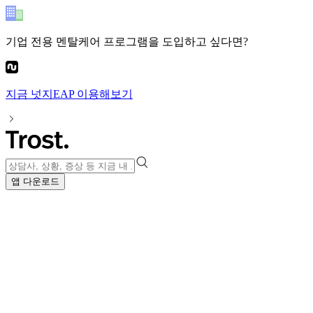
기업 전용 멘탈케어 프로그램
을 도입하고 싶다면?
지금
넛지EAP
이용해보기
앱 다운로드