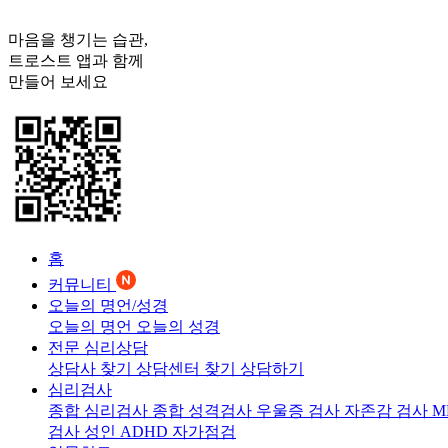
마음을 챙기는 습관,
트로스트
앱과 함께
만들어 보세요
홈
커뮤니티
오늘의 명언/성경
오늘의 명언
오늘의 성경
전문 심리상담
상담사 찾기
상담센터 찾기
상담하기
심리검사
종합 심리검사
종합 성격검사
우울증 검사
자존감 검사
M
검사
성인 ADHD 자가점검