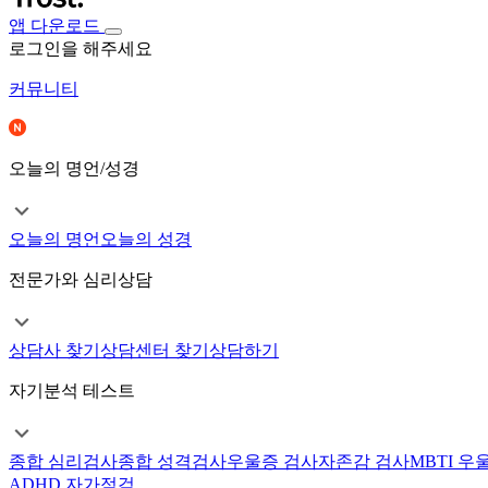
앱 다운로드
로그인을 해주세요
커뮤니티
오늘의 명언/성경
오늘의 명언
오늘의 성경
전문가와 심리상담
상담사 찾기
상담센터 찾기
상담하기
자기분석 테스트
종합 심리검사
종합 성격검사
우울증 검사
자존감 검사
MBTI 우
ADHD 자가점검