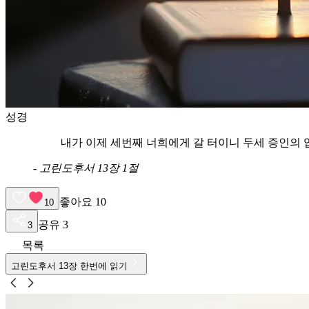
성경
내가 이제 세번째 너희에게 갈 터이니 두세 증인의
-
고린도후서 13장 1절
좋아요
10
10
공유
3
3
목록
고린도후서
13
장 한번에 읽기