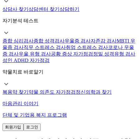
상담사 찾기
상담센터 찾기
상담하기
자기분석 테스트
종합 심리검사
종합 성격검사
우울증 검사
자존감 검사
MBTI 우
울증 검사
직무 스트레스 검사
취업 스트레스 검사
코로나 우울
증 검사
우울 유형 검사
공황 증상 자가점검
정밀 성격유형 검사
성인 ADHD 자가점검
약물치료 바로알기
복용약 찾기
약물 의존도 자가점검
정신의학과 찾기
마음관리 이야기
단체 및 기업용 복지 프로그램
회원가입
로그인