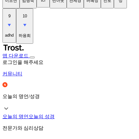
tci
이초연
임명숙
번아웃
천세경
허혜정
진로
성
9
10
adhd
하용희
앱 다운로드
로그인을 해주세요
커뮤니티
오늘의 명언/성경
오늘의 명언
오늘의 성경
전문가와 심리상담