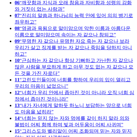
06
깨끗함과 지식과 오래 참음과 자비함과 성령의 감화
와 거짓이 없는 사랑과
07
진리의 말씀과 하나님의 능력 안에 있어 의의 병기로
좌우하고
08
영광과 욕됨으로 말미암으며 악한 이름과 아름다운
이름으로 말미암으며 속이는 자 같으나 참되고
09
무명한 자 같으나 유명한 자요 죽는 자 같으나 보라
우리가 살고 징계를 받는 자 같으나 죽임을 당하지 아니
하고
10
근심하는 자 같으나 항상 기뻐하고 가난한 자 같으나
많은 사람을 부요하게 하고 아무 것도 없는 자 같으나 모
든 것을 가진 자로다
11
고린도인들이여 너희를 향하여 우리의 입이 열리고
우리의 마음이 넓었으니
12
너희가 우리 안에서 좁아진 것이 아니라 오직 너희 심
정에서 좁아진 것이니라
13
내가 자녀에게 말하듯 하노니 보답하는 양으로 너희
도 마음을 넓히라
14
너희는 믿지 않는 자와 멍에를 같이 하지 말라 의와
불법이 어찌 함께 하며 빛과 어두움이 어찌 사귀며
15
그리스도와 벨리알이 어찌 조화되며 믿는 자와 믿지