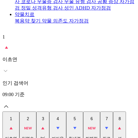
사
코로나 우울증 검사
우울 유형 검사
공황 증상 자가점
검
정밀 성격유형 검사
성인 ADHD 자가점검
약물치료
복용약 찾기
약물 의존도 자가점검
1
2
이초연
인기 검색어
09:00
기준
1
2
3
4
5
6
7
8