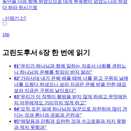
동안을 너와 함께 하였으므로 네게 부족함이 없었느니라 하셨
다 하라 하시기로
-
신명기 2:7
2
106
고린도후서 6장 한 번에 읽기
01
우리가 하나님과 함께 일하는 자로서 너희를 권하노
니 하나님의 은혜를 헛되이 받지 말라
02
가라사대 내가 은혜 베풀 때에 너를 듣고 구원의 날에
너를 도왔다 하셨으니 보라 지금은 은혜 받을 만한 때요
보라 지금은 구원의 날이로다
03
우리가 이 직책이 훼방을 받지 않게 하려고 무엇에든
지 아무에게도 거리끼지 않게 하고
04
오직 모든 일에 하나님의 일꾼으로 자천하여 많이 견
디는 것과 환난과 궁핍과 곤란과
05
매맞음과 갇힘과 요란한 것과 수고로움과 자지 못함
과 먹지 못함과