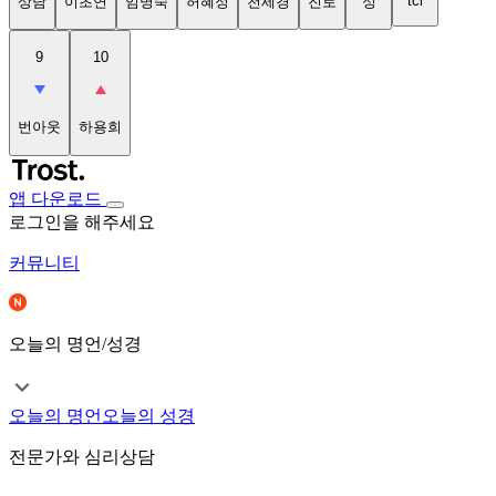
tci
상담
이초연
임명숙
허혜정
천세경
진로
성
9
10
번아웃
하용희
앱 다운로드
로그인을 해주세요
커뮤니티
오늘의 명언/성경
오늘의 명언
오늘의 성경
전문가와 심리상담