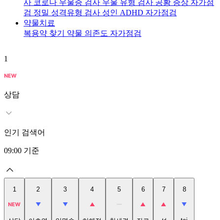
사
코로나 우울증 검사
우울 유형 검사
공황 증상 자가점
검
정밀 성격유형 검사
성인 ADHD 자가점검
약물치료
복용약 찾기
약물 의존도 자가점검
1
2
상담
인기 검색어
09:00
기준
1
2
3
4
5
6
7
8