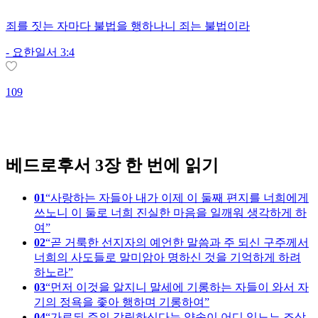
죄를 짓는 자마다 불법을 행하나니 죄는 불법이라
-
요한일서 3:4
109
1
베드로후서 3장 한 번에 읽기
01
사랑하는 자들아 내가 이제 이 둘째 편지를 너희에게
쓰노니 이 둘로 너희 진실한 마음을 일깨워 생각하게 하
여
02
곧 거룩한 선지자의 예언한 말씀과 주 되신 구주께서
너희의 사도들로 말미암아 명하신 것을 기억하게 하려
하노라
03
먼저 이것을 알지니 말세에 기롱하는 자들이 와서 자
기의 정욕을 좇아 행하며 기롱하여
04
가로되 주의 강림하신다는 약속이 어디 있느뇨 조상