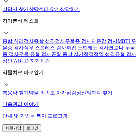
상담사 찾기
상담센터 찾기
상담하기
자기분석 테스트
종합 심리검사
종합 성격검사
우울증 검사
자존감 검사
MBTI 우
울증 검사
직무 스트레스 검사
취업 스트레스 검사
코로나 우울
증 검사
우울 유형 검사
공황 증상 자가점검
정밀 성격유형 검사
성인 ADHD 자가점검
약물치료 바로알기
복용약 찾기
약물 의존도 자가점검
정신의학과 찾기
마음관리 이야기
단체 및 기업용 복지 프로그램
회원가입
로그인