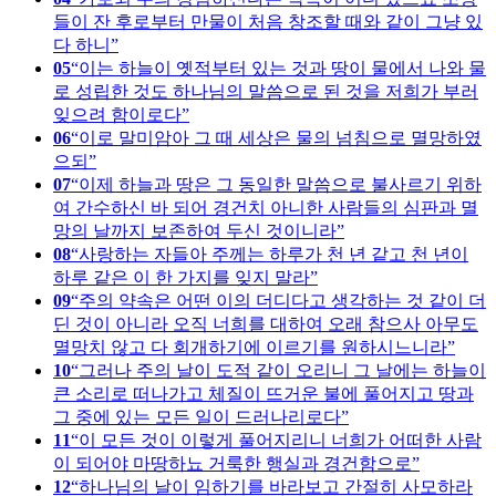
들이 잔 후로부터 만물이 처음 창조할 때와 같이 그냥 있
다 하니
05
이는 하늘이 옛적부터 있는 것과 땅이 물에서 나와 물
로 성립한 것도 하나님의 말씀으로 된 것을 저희가 부러
잊으려 함이로다
06
이로 말미암아 그 때 세상은 물의 넘침으로 멸망하였
으되
07
이제 하늘과 땅은 그 동일한 말씀으로 불사르기 위하
여 간수하신 바 되어 경건치 아니한 사람들의 심판과 멸
망의 날까지 보존하여 두신 것이니라
08
사랑하는 자들아 주께는 하루가 천 년 같고 천 년이
하루 같은 이 한 가지를 잊지 말라
09
주의 약속은 어떤 이의 더디다고 생각하는 것 같이 더
딘 것이 아니라 오직 너희를 대하여 오래 참으사 아무도
멸망치 않고 다 회개하기에 이르기를 원하시느니라
10
그러나 주의 날이 도적 같이 오리니 그 날에는 하늘이
큰 소리로 떠나가고 체질이 뜨거운 불에 풀어지고 땅과
그 중에 있는 모든 일이 드러나리로다
11
이 모든 것이 이렇게 풀어지리니 너희가 어떠한 사람
이 되어야 마땅하뇨 거룩한 행실과 경건함으로
12
하나님의 날이 임하기를 바라보고 간절히 사모하라