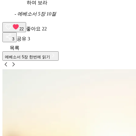
하여 보라
-
에베소서 5장 10절
좋아요
22
22
공유
3
3
목록
에베소서
5
장 한번에 읽기