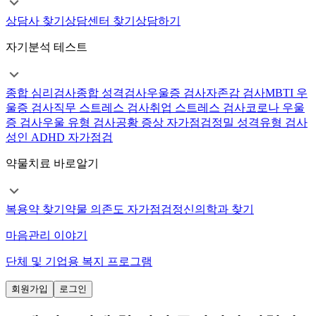
상담사 찾기
상담센터 찾기
상담하기
자기분석 테스트
종합 심리검사
종합 성격검사
우울증 검사
자존감 검사
MBTI 우
울증 검사
직무 스트레스 검사
취업 스트레스 검사
코로나 우울
증 검사
우울 유형 검사
공황 증상 자가점검
정밀 성격유형 검사
성인 ADHD 자가점검
약물치료 바로알기
복용약 찾기
약물 의존도 자가점검
정신의학과 찾기
마음관리 이야기
단체 및 기업용 복지 프로그램
회원가입
로그인