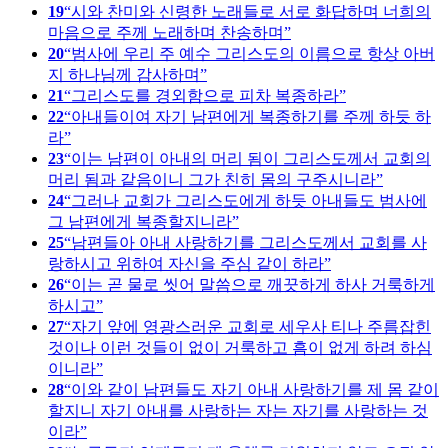
19
시와 찬미와 신령한 노래들로 서로 화답하며 너희의
마음으로 주께 노래하며 찬송하며
20
범사에 우리 주 예수 그리스도의 이름으로 항상 아버
지 하나님께 감사하며
21
그리스도를 경외함으로 피차 복종하라
22
아내들이여 자기 남편에게 복종하기를 주께 하듯 하
라
23
이는 남편이 아내의 머리 됨이 그리스도께서 교회의
머리 됨과 같음이니 그가 친히 몸의 구주시니라
24
그러나 교회가 그리스도에게 하듯 아내들도 범사에
그 남편에게 복종할지니라
25
남편들아 아내 사랑하기를 그리스도께서 교회를 사
랑하시고 위하여 자신을 주심 같이 하라
26
이는 곧 물로 씻어 말씀으로 깨끗하게 하사 거룩하게
하시고
27
자기 앞에 영광스러운 교회로 세우사 티나 주름잡힌
것이나 이런 것들이 없이 거룩하고 흠이 없게 하려 하심
이니라
28
이와 같이 남편들도 자기 아내 사랑하기를 제 몸 같이
할지니 자기 아내를 사랑하는 자는 자기를 사랑하는 것
이라