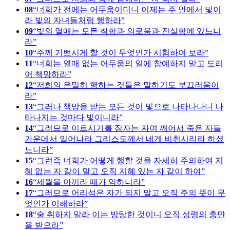
08
너희가 전에는 어두움이더니 이제는 주 안에서 빛이
라 빛의 자녀들처럼 행하라
09
빛의 열매는 모든 착함과 의로움과 진실함에 있느니
라
10
주께 기쁘시게 할 것이 무엇인가 시험하여 보라
11
너희는 열매 없는 어두움의 일에 참예하지 말고 도리
어 책망하라
12
저희의 은밀히 행하는 것들은 말하기도 부끄러움이
라
13
그러나 책망을 받는 모든 것이 빛으로 나타나나니 나
타나지는 것마다 빛이니라
14
그러므로 이르시기를 잠자는 자여 깨어서 죽은 자들
가운데서 일어나라 그리스도께서 네게 비취시리라 하셨
느니라
15
그런즉 너희가 어떻게 행할 것을 자세히 주의하여 지
혜 없는 자 같이 말고 오직 지혜 있는 자 같이 하여
16
세월을 아끼라 때가 악하니라
17
그러므로 어리석은 자가 되지 말고 오직 주의 뜻이 무
엇인가 이해하라
18
술 취하지 말라 이는 방탕한 것이니 오직 성령의 충만
을 받으라