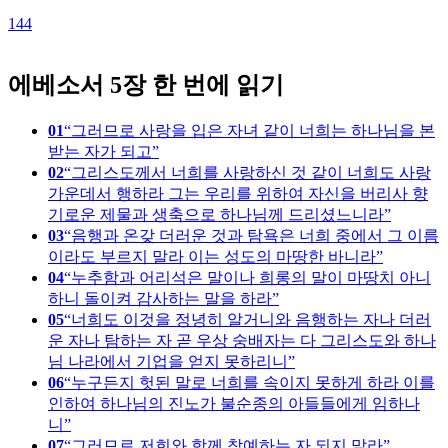
144
에베소서 5장 한 번에 읽기
01
그러므로 사랑을 입은 자녀 같이 너희는 하나님을 본
받는 자가 되고
02
그리스도께서 너희를 사랑하신 것 같이 너희도 사랑
가운데서 행하라 그는 우리를 위하여 자신을 버리사 향
기로운 제물과 생축으로 하나님께 드리셨느니라
03
음행과 온갖 더러운 것과 탐욕은 너희 중에서 그 이름
이라도 부르지 말라 이는 성도의 마땅한 바니라
04
누추함과 어리석은 말이나 희롱의 말이 마땅치 아니
하니 돌이켜 감사하는 말을 하라
05
너희도 이것을 정녕히 알거니와 음행하는 자나 더러
운 자나 탐하는 자 곧 우상 숭배자는 다 그리스도와 하나
님 나라에서 기업을 얻지 못하리니
06
누구든지 헛된 말로 너희를 속이지 못하게 하라 이를
인하여 하나님의 진노가 불순종의 아들들에게 임하나
니
07
그러므로 저희와 함께 참예하는 자 되지 말라