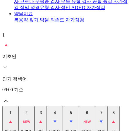
사
코로나 우울증 검사
우울 유형 검사
공황 증상 자가점
검
정밀 성격유형 검사
성인 ADHD 자가점검
약물치료
복용약 찾기
약물 의존도 자가점검
1
2
이초연
인기 검색어
09:00
기준
1
2
3
4
5
6
7
8