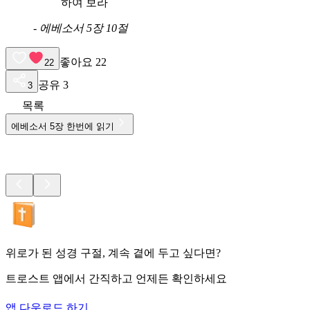
하여 보라
-
에베소서 5장 10절
좋아요
22
22
공유
3
3
목록
에베소서
5
장 한번에 읽기
위로가 된 성경 구절, 계속 곁에 두고 싶다면?
트로스트 앱에서 간직하고 언제든 확인하세요
앱 다운로드 하기