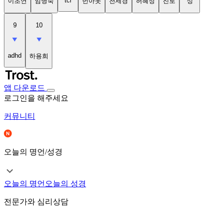
tci
이초연
임명숙
번아웃
천세경
허혜정
진로
성
9
10
adhd
하용희
앱 다운로드
로그인을 해주세요
커뮤니티
오늘의 명언/성경
오늘의 명언
오늘의 성경
전문가와 심리상담