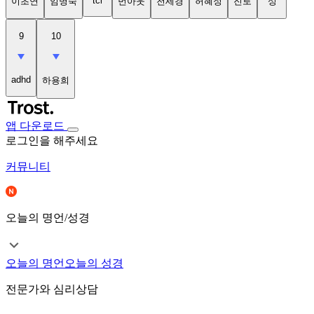
tci
이초연
임명숙
번아웃
천세경
허혜정
진로
성
9
10
adhd
하용희
앱 다운로드
로그인을 해주세요
커뮤니티
오늘의 명언/성경
오늘의 명언
오늘의 성경
전문가와 심리상담