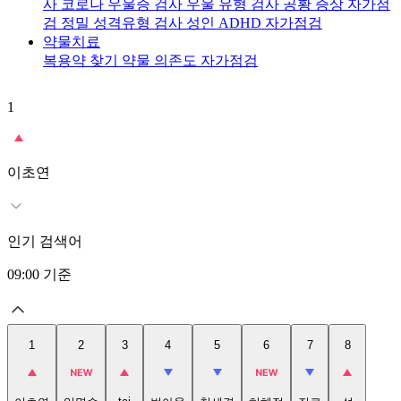
사
코로나 우울증 검사
우울 유형 검사
공황 증상 자가점
검
정밀 성격유형 검사
성인 ADHD 자가점검
약물치료
복용약 찾기
약물 의존도 자가점검
1
2
이초연
인기 검색어
09:00
기준
1
2
3
4
5
6
7
8