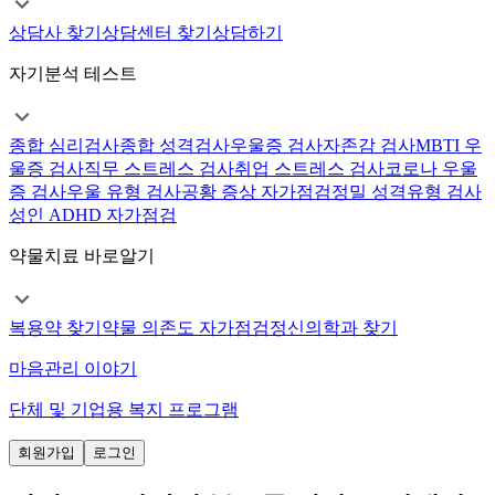
상담사 찾기
상담센터 찾기
상담하기
자기분석 테스트
종합 심리검사
종합 성격검사
우울증 검사
자존감 검사
MBTI 우
울증 검사
직무 스트레스 검사
취업 스트레스 검사
코로나 우울
증 검사
우울 유형 검사
공황 증상 자가점검
정밀 성격유형 검사
성인 ADHD 자가점검
약물치료 바로알기
복용약 찾기
약물 의존도 자가점검
정신의학과 찾기
마음관리 이야기
단체 및 기업용 복지 프로그램
회원가입
로그인