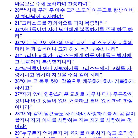
마음으로 주께 노래하며 찬송하며
20
범사에 우리 주 예수 그리스도의 이름으로 항상 아버
지 하나님께 감사하며
21
그리스도를 경외함으로 피차 복종하라
22
아내들이여 자기 남편에게 복종하기를 주께 하듯 하
라
23
이는 남편이 아내의 머리 됨이 그리스도께서 교회의
머리 됨과 같음이니 그가 친히 몸의 구주시니라
24
그러나 교회가 그리스도에게 하듯 아내들도 범사에
그 남편에게 복종할지니라
25
남편들아 아내 사랑하기를 그리스도께서 교회를 사
랑하시고 위하여 자신을 주심 같이 하라
26
이는 곧 물로 씻어 말씀으로 깨끗하게 하사 거룩하게
하시고
27
자기 앞에 영광스러운 교회로 세우사 티나 주름잡힌
것이나 이런 것들이 없이 거룩하고 흠이 없게 하려 하심
이니라
28
이와 같이 남편들도 자기 아내 사랑하기를 제 몸 같이
할지니 자기 아내를 사랑하는 자는 자기를 사랑하는 것
이라
29
누구든지 언제든지 제 육체를 미워하지 않고 오직 양