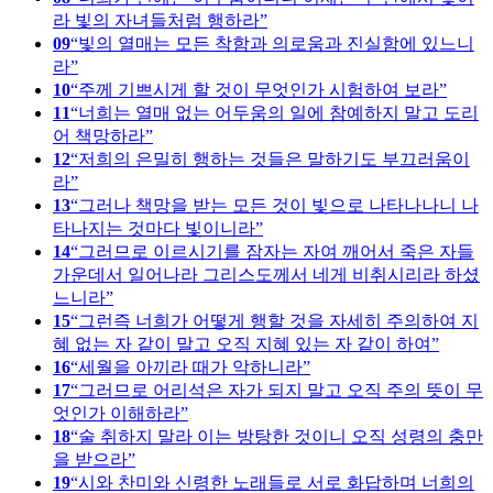
라 빛의 자녀들처럼 행하라
09
빛의 열매는 모든 착함과 의로움과 진실함에 있느니
라
10
주께 기쁘시게 할 것이 무엇인가 시험하여 보라
11
너희는 열매 없는 어두움의 일에 참예하지 말고 도리
어 책망하라
12
저희의 은밀히 행하는 것들은 말하기도 부끄러움이
라
13
그러나 책망을 받는 모든 것이 빛으로 나타나나니 나
타나지는 것마다 빛이니라
14
그러므로 이르시기를 잠자는 자여 깨어서 죽은 자들
가운데서 일어나라 그리스도께서 네게 비취시리라 하셨
느니라
15
그런즉 너희가 어떻게 행할 것을 자세히 주의하여 지
혜 없는 자 같이 말고 오직 지혜 있는 자 같이 하여
16
세월을 아끼라 때가 악하니라
17
그러므로 어리석은 자가 되지 말고 오직 주의 뜻이 무
엇인가 이해하라
18
술 취하지 말라 이는 방탕한 것이니 오직 성령의 충만
을 받으라
19
시와 찬미와 신령한 노래들로 서로 화답하며 너희의