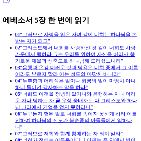
119
1
에베소서 5장 한 번에 읽기
01
그러므로 사랑을 입은 자녀 같이 너희는 하나님을 본
받는 자가 되고
02
그리스도께서 너희를 사랑하신 것 같이 너희도 사랑
가운데서 행하라 그는 우리를 위하여 자신을 버리사 향
기로운 제물과 생축으로 하나님께 드리셨느니라
03
음행과 온갖 더러운 것과 탐욕은 너희 중에서 그 이름
이라도 부르지 말라 이는 성도의 마땅한 바니라
04
누추함과 어리석은 말이나 희롱의 말이 마땅치 아니
하니 돌이켜 감사하는 말을 하라
05
너희도 이것을 정녕히 알거니와 음행하는 자나 더러
운 자나 탐하는 자 곧 우상 숭배자는 다 그리스도와 하나
님 나라에서 기업을 얻지 못하리니
06
누구든지 헛된 말로 너희를 속이지 못하게 하라 이를
인하여 하나님의 진노가 불순종의 아들들에게 임하나
니
07
그러므로 저희와 함께 참예하는 자 되지 말라
08
너희가 전에는 어두움이더니 이제는 주 안에서 빛이