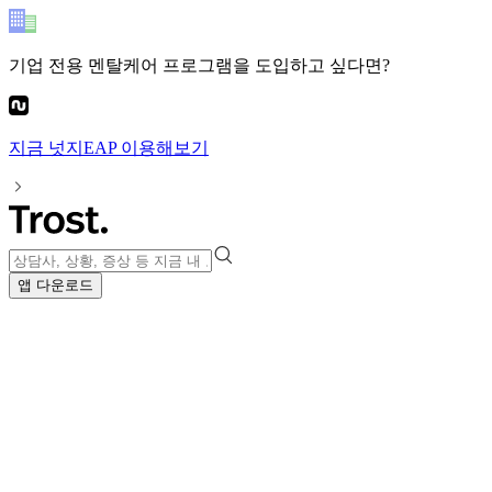
기업 전용 멘탈케어 프로그램
을 도입하고 싶다면?
지금
넛지EAP
이용해보기
앱 다운로드