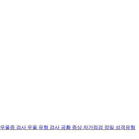
 우울증 검사
우울 유형 검사
공황 증상 자가점검
정밀 성격유형