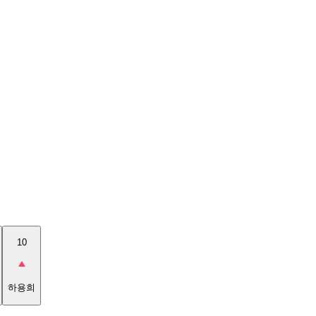
10
하용희