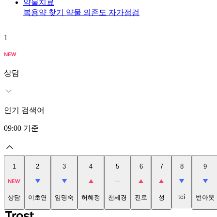
약물치료
복용약 찾기
약물 의존도 자가점검
1
상담
인기 검색어
09:00
기준
1
2
3
4
5
6
7
8
9
tci
상담
이초연
임명숙
허혜정
천세경
진로
성
번아웃