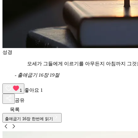
성경
모세가 그들에게 이르기를 아무든지 아침까지 그것
-
출애굽기 16장 19절
좋아요
1
1
공유
목록
출애굽기
16
장 한번에 읽기