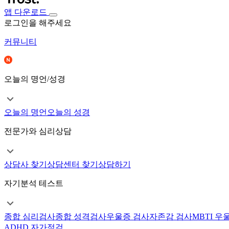
앱 다운로드
로그인을 해주세요
커뮤니티
오늘의 명언/성경
오늘의 명언
오늘의 성경
전문가와 심리상담
상담사 찾기
상담센터 찾기
상담하기
자기분석 테스트
종합 심리검사
종합 성격검사
우울증 검사
자존감 검사
MBTI 우
ADHD 자가점검