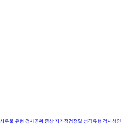
검사
우울 유형 검사
공황 증상 자가점검
정밀 성격유형 검사
성인