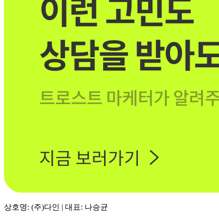
상호명: (주)다인 | 대표: 나승균