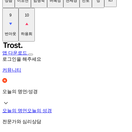
tci
상담
이초연
임명숙
허혜정
천세경
진로
성
9
10
번아웃
하용희
앱 다운로드
로그인을 해주세요
커뮤니티
오늘의 명언/성경
오늘의 명언
오늘의 성경
전문가와 심리상담