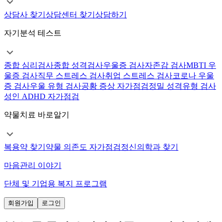
상담사 찾기
상담센터 찾기
상담하기
자기분석 테스트
종합 심리검사
종합 성격검사
우울증 검사
자존감 검사
MBTI 우
울증 검사
직무 스트레스 검사
취업 스트레스 검사
코로나 우울
증 검사
우울 유형 검사
공황 증상 자가점검
정밀 성격유형 검사
성인 ADHD 자가점검
약물치료 바로알기
복용약 찾기
약물 의존도 자가점검
정신의학과 찾기
마음관리 이야기
단체 및 기업용 복지 프로그램
회원가입
로그인