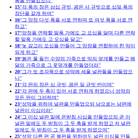
폭을 만들었으니
15
각 폭의 장은 삼십 규빗, 광은 사 규빗으로 십일 폭의
장단을 같게 하여
16
그 앙장 다섯 폭을 서로 연하며 또 여섯 폭을 서로 연
하고
17
앙장을 연락할 말폭 가에도 고 오십을 달며 다른 연락
할 말폭 가에도 고 오십을 달고
18
놋 갈고리 오십을 만들어 그 앙장을 연합하여 한 막이
되게 하고
19
붉은 물 들인 수양의 가죽으로 막의 덮개를 만들고 해
달의 가죽으로 그 웃덮개를 만들었더라
20
그가 또 조각목으로 성막에 세울 널판들을 만들었으
니
21
각 판의 장은 십 규빗, 광은 일 규빗 반이며
22
각 판에 두 촉이 있어 서로 연하게 하였으니 성막의
모든 판이 그러하며
23
성막을 위하여 널판을 만들었으되 남으로는 남편에
널판이 이십이라
24
그 이십 널판 밑에 은받침 사십을 만들었으되 곧 이
널판 밑에도 두 받침이 그 두 촉을 받게 하였고 저 널판
밑에도 두 받침이 그 두 촉을 받게 하였으며
25
성막 다른 편 곧 북편을 위하여도 널판 이십을 만들