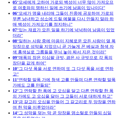
05
모세에게 고하여 가로되 백성이 너무 많이 가져오므
로 여호와의 명하신 일에 쓰기에 남음이 있나이다
06
모세가 명을 내리매 그들이 진중에 공포하여 가로되
무론 남녀하고 성소에 드릴 예물을 다시 만들지 말라 하
매 백성이 가져오기를 정지하니
07
있는 재료가 모든 일을 하기에 넉넉하여 남음이 있었
더라
08
일하는 사람 중에 마음이 지혜로운 모든 사람이 열 폭
앙장으로 성막을 지었으니 곧 가늘게 꼰 베실과 청색 자
색 홍색실로 그룹들을 무늬 놓아 짜서 지은 것이라
09
매폭의 장은 이십팔 규빗, 광은 사 규빗으로 각 폭의
장단을 같게 하여
10
그 다섯 폭을 서로 연하며 또 그 다섯 폭을 서로 연하
고
11
연락할 말폭 가에 청색 고를 만들며 다른 연락할 말폭
가에도 고를 만들되
12
그 연락할 한 폭에 고 오십을 달고 다른 연락할 한 폭
의 가에도 고 오십을 달아 그 고들이 서로 대하게 하고
13
금 갈고리 오십을 만들어 그 갈고리로 두 앙장을 연하
여 한 막을 이루었더라
14
그 성막을 덮는 막 곧 앙장을 염소털로 만들되 십일