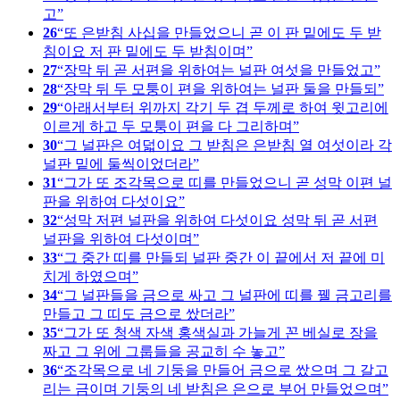
고
26
또 은받침 사십을 만들었으니 곧 이 판 밑에도 두 받
침이요 저 판 밑에도 두 받침이며
27
장막 뒤 곧 서편을 위하여는 널판 여섯을 만들었고
28
장막 뒤 두 모퉁이 편을 위하여는 널판 둘을 만들되
29
아래서부터 위까지 각기 두 겹 두께로 하여 윗고리에
이르게 하고 두 모퉁이 편을 다 그리하며
30
그 널판은 여덟이요 그 받침은 은받침 열 여섯이라 각
널판 밑에 둘씩이었더라
31
그가 또 조각목으로 띠를 만들었으니 곧 성막 이편 널
판을 위하여 다섯이요
32
성막 저편 널판을 위하여 다섯이요 성막 뒤 곧 서편
널판을 위하여 다섯이며
33
그 중간 띠를 만들되 널판 중간 이 끝에서 저 끝에 미
치게 하였으며
34
그 널판들을 금으로 싸고 그 널판에 띠를 꿸 금고리를
만들고 그 띠도 금으로 쌌더라
35
그가 또 청색 자색 홍색실과 가늘게 꼰 베실로 장을
짜고 그 위에 그룹들을 공교히 수 놓고
36
조각목으로 네 기둥을 만들어 금으로 쌌으며 그 갈고
리는 금이며 기둥의 네 받침은 은으로 부어 만들었으며