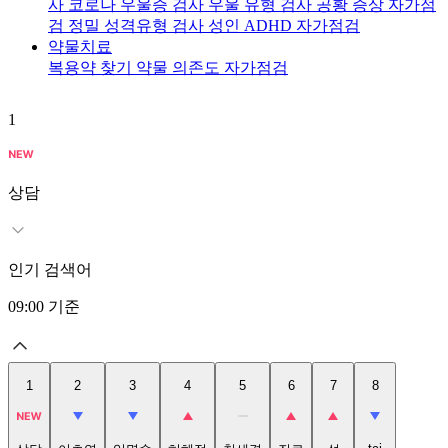
사
코로나 우울증 검사
우울 유형 검사
공황 증상 자가점
검
정밀 성격유형 검사
성인 ADHD 자가점검
약물치료
복용약 찾기
약물 의존도 자가점검
1
2
상담
인기 검색어
09:00
기준
1
2
3
4
5
6
7
8