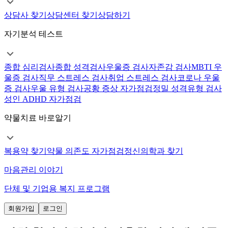
상담사 찾기
상담센터 찾기
상담하기
자기분석 테스트
종합 심리검사
종합 성격검사
우울증 검사
자존감 검사
MBTI 우
울증 검사
직무 스트레스 검사
취업 스트레스 검사
코로나 우울
증 검사
우울 유형 검사
공황 증상 자가점검
정밀 성격유형 검사
성인 ADHD 자가점검
약물치료 바로알기
복용약 찾기
약물 의존도 자가점검
정신의학과 찾기
마음관리 이야기
단체 및 기업용 복지 프로그램
회원가입
로그인