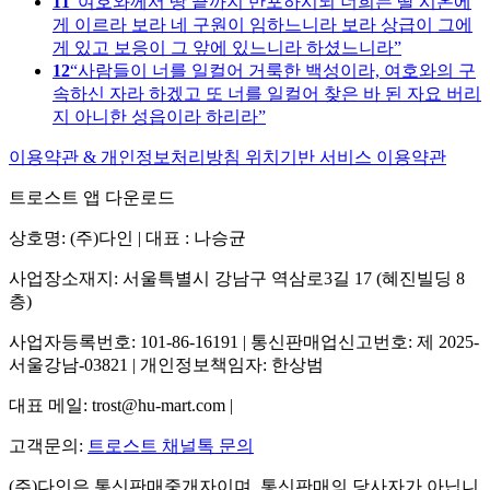
11
여호와께서 땅 끝까지 반포하시되 너희는 딸 시온에
게 이르라 보라 네 구원이 임하느니라 보라 상급이 그에
게 있고 보응이 그 앞에 있느니라 하셨느니라
12
사람들이 너를 일컬어 거룩한 백성이라, 여호와의 구
속하신 자라 하겠고 또 너를 일컬어 찾은 바 된 자요 버리
지 아니한 성읍이라 하리라
이용약관 & 개인정보처리방침
위치기반 서비스 이용약관
트로스트 앱 다운로드
상호명: (주)다인 | 대표 : 나승균
사업장소재지: 서울특별시 강남구 역삼로3길 17 (혜진빌딩 8
층)
사업자등록번호: 101-86-16191 | 통신판매업신고번호: 제 2025-
서울강남-03821 | 개인정보책임자: 한상범
대표 메일: trost@hu-mart.com |
고객문의:
트로스트 채널톡 문의
(주)다인은 통신판매중개자이며, 통신판매의 당사자가 아닙니