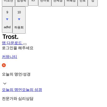
tci
이초연
임명숙
번아웃
천세경
허혜정
진로
성
9
10
adhd
하용희
앱 다운로드
로그인을 해주세요
커뮤니티
오늘의 명언/성경
오늘의 명언
오늘의 성경
전문가와 심리상담