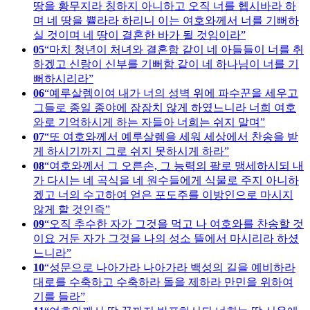
땅을 황무지라 칭하지 아니하고 오직 너를 헵시바라 하
며 네 땅을 쁄라라 하리니 이는 여호와께서 너를 기뻐하
실 것이며 네 땅이 결혼한 바가 될 것임이라
05
마치 청년이 처녀와 결혼함 같이 네 아들들이 너를 취
하겠고 신랑이 신부를 기뻐함 같이 네 하나님이 너를 기
뻐하시리라
06
예루살렘이여 내가 너의 성벽 위에 파수꾼을 세우고
그들로 종일 종야에 잠잠치 않게 하였느니라 너희 여호
와로 기억하시게 하는 자들아 너희는 쉬지 말며
07
또 여호와께서 예루살렘을 세워 세상에서 찬송을 받
게 하시기까지 그로 쉬지 못하시게 하라
08
여호와께서 그 오른손, 그 능력의 팔로 맹세하시되 내
가 다시는 네 곡식을 네 원수들에게 식물로 주지 아니하
겠고 너의 수고하여 얻은 포도주를 이방인으로 마시지
않게 할 것인즉
09
오직 추수한 자가 그것을 먹고 나 여호와를 찬송할 것
이요 거둔 자가 그것을 나의 성소 뜰에서 마시리라 하셨
느니라
10
성문으로 나아가라 나아가라 백성의 길을 예비하라
대로를 수축하고 수축하라 돌을 제하라 만민을 위하여
기를 들라