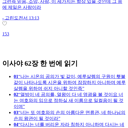
그런즉 믿음, 소망, 사랑, 이 세가지는 항상 있을 것인데 그 중
에 제일은 사랑이라
-
고린도전서 13:13
153
1
이사야 62장 한 번에 읽기
01
나는 시온의 공의가 빛 같이, 예루살렘의 구원이 횃불
같이 나타나도록 시온을 위하여 잠잠하지 아니하며 예루
살렘을 위하여 쉬지 아니할 것인즉
02
열방이 네 공의를, 열왕이 다 네 영광을 볼 것이요 너
는 여호와의 입으로 정하실 새 이름으로 일컬음이 될 것
이며
03
너는 또 여호와의 손의 아름다운 면류관, 네 하나님의
손의 왕관이 될 것이라
04
다시는 너를 버리운 자라 칭하지 아니하며 다시는 네