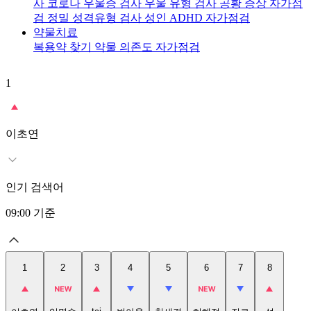
사
코로나 우울증 검사
우울 유형 검사
공황 증상 자가점
검
정밀 성격유형 검사
성인 ADHD 자가점검
약물치료
복용약 찾기
약물 의존도 자가점검
1
2
이초연
인기 검색어
09:00
기준
1
2
3
4
5
6
7
8