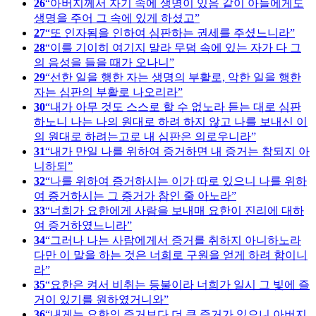
26
아버지께서 자기 속에 생명이 있음 같이 아들에게도
생명을 주어 그 속에 있게 하셨고
27
또 인자됨을 인하여 심판하는 권세를 주셨느니라
28
이를 기이히 여기지 말라 무덤 속에 있는 자가 다 그
의 음성을 들을 때가 오나니
29
선한 일을 행한 자는 생명의 부활로, 악한 일을 행한
자는 심판의 부활로 나오리라
30
내가 아무 것도 스스로 할 수 없노라 듣는 대로 심판
하노니 나는 나의 원대로 하려 하지 않고 나를 보내신 이
의 원대로 하려는고로 내 심판은 의로우니라
31
내가 만일 나를 위하여 증거하면 내 증거는 참되지 아
니하되
32
나를 위하여 증거하시는 이가 따로 있으니 나를 위하
여 증거하시는 그 증거가 참인 줄 아노라
33
너희가 요한에게 사람을 보내매 요한이 진리에 대하
여 증거하였느니라
34
그러나 나는 사람에게서 증거를 취하지 아니하노라
다만 이 말을 하는 것은 너희로 구원을 얻게 하려 함이니
라
35
요한은 켜서 비취는 등불이라 너희가 일시 그 빛에 즐
거이 있기를 원하였거니와
36
내게는 요한의 증거보다 더 큰 증거가 있으니 아버지