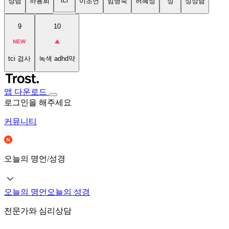
tci
상담
하용희
이초연
임명숙
허혜정
성
성상담
9
10
tci 검사
녹색 adhd약
앱 다운로드
로그인을 해주세요
커뮤니티
오늘의 명언/성경
오늘의 명언
오늘의 성경
전문가와 심리상담