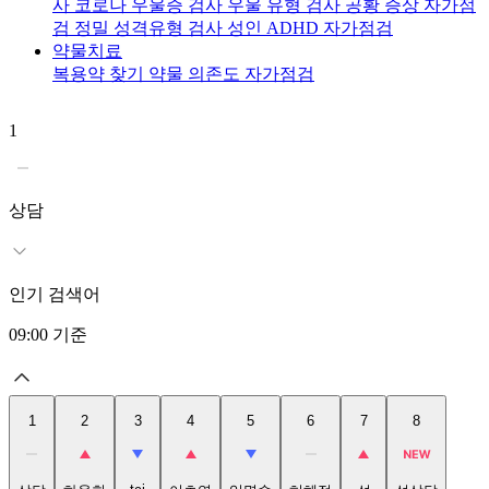
사
코로나 우울증 검사
우울 유형 검사
공황 증상 자가점
검
정밀 성격유형 검사
성인 ADHD 자가점검
약물치료
복용약 찾기
약물 의존도 자가점검
1
2
상담
인기 검색어
09:00
기준
1
2
3
4
5
6
7
8