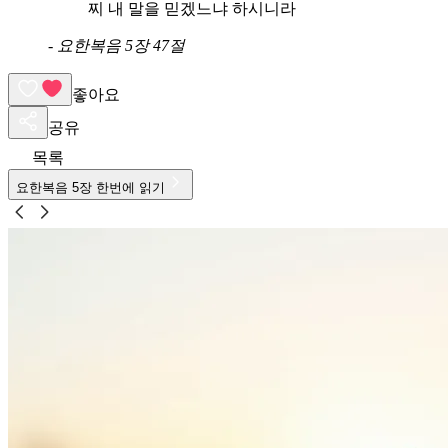
찌 내 말을 믿겠느냐 하시니라
-
요한복음 5장 47절
좋아요
공유
목록
요한복음
5
장 한번에 읽기