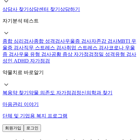
상담사 찾기
상담센터 찾기
상담하기
자기분석 테스트
종합 심리검사
종합 성격검사
우울증 검사
자존감 검사
MBTI 우
울증 검사
직무 스트레스 검사
취업 스트레스 검사
코로나 우울
증 검사
우울 유형 검사
공황 증상 자가점검
정밀 성격유형 검사
성인 ADHD 자가점검
약물치료 바로알기
복용약 찾기
약물 의존도 자가점검
정신의학과 찾기
마음관리 이야기
단체 및 기업용 복지 프로그램
회원가입
로그인