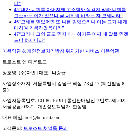
냐
45
내가 너희를 아버지께 고소할까 생각지 말라 너희를
고소하는 이가 있으니 곧 너희의 바라는 자 모세니라
46
모세를 믿었더면 또 나를 믿었으리니 이는 그가 내게
대하여 기록하였음이라
47
그러나 그의 글도 믿지 아니하거든 어찌 내 말을 믿겠
느냐 하시니라
이용약관 & 개인정보처리방침
위치기반 서비스 이용약관
트로스트 앱 다운로드
상호명: (주)다인 | 대표 : 나승균
사업장소재지: 서울특별시 강남구 역삼로3길 17 (혜진빌딩 8
층)
사업자등록번호: 101-86-16191 | 통신판매업신고번호: 제 2025-
서울강남-03821 | 개인정보책임자: 한상범
대표 메일: trost@hu-mart.com |
고객문의:
트로스트 채널톡 문의