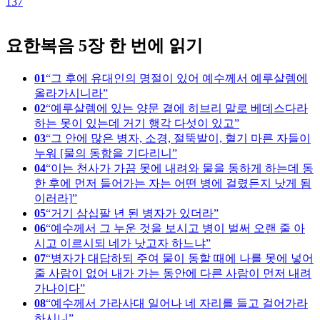
137
1
요한복음 5장 한 번에 읽기
01
그 후에 유대인의 명절이 있어 예수께서 예루살렘에
올라가시니라
02
예루살렘에 있는 양문 곁에 히브리 말로 베데스다라
하는 못이 있는데 거기 행각 다섯이 있고
03
그 안에 많은 병자, 소경, 절뚝발이, 혈기 마른 자들이
누워 [물의 동함을 기다리니
04
이는 천사가 가끔 못에 내려와 물을 동하게 하는데 동
한 후에 먼저 들어가는 자는 어떤 병에 걸렸든지 낫게 됨
이러라]
05
거기 삼십팔 년 된 병자가 있더라
06
예수께서 그 누운 것을 보시고 병이 벌써 오랜 줄 아
시고 이르시되 네가 낫고자 하느냐
07
병자가 대답하되 주여 물이 동할 때에 나를 못에 넣어
줄 사람이 없어 내가 가는 동안에 다른 사람이 먼저 내려
가나이다
08
예수께서 가라사대 일어나 네 자리를 들고 걸어가라
하시니