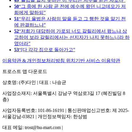
49
율법을 알지 못하는 이 무리는 저주를 받은 자로다
50
그 중에 한 사람 곧 전에 예수께 왔던 니고데모가 저
희에게 말하되
51
우리 율법은 사람의 말을 듣고 그 행한 것을 알기 전
에 판결하느냐
52
저희가 대답하여 가로되 너도 갈릴리에서 왔느냐 상
고하여 보라 갈릴리에서는 선지자가 나지 못하느니라 하
였더라
53
[다 각각 집으로 돌아가고
이용약관 & 개인정보처리방침
위치기반 서비스 이용약관
트로스트 앱 다운로드
상호명: (주)다인 | 대표 : 나승균
사업장소재지: 서울특별시 강남구 역삼로3길 17 (혜진빌딩 8
층)
사업자등록번호: 101-86-16191 | 통신판매업신고번호: 제 2025-
서울강남-03821 | 개인정보책임자: 한상범
대표 메일: trost@hu-mart.com |