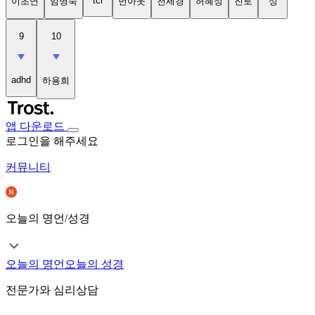
tci
이초연
임명숙
번아웃
천세경
허혜정
진로
성
9
10
adhd
하용희
앱 다운로드
로그인을 해주세요
커뮤니티
오늘의 명언/성경
오늘의 명언
오늘의 성경
전문가와 심리상담