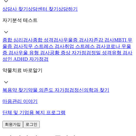
상담사 찾기
상담센터 찾기
상담하기
자기분석 테스트
종합 심리검사
종합 성격검사
우울증 검사
자존감 검사
MBTI 우
울증 검사
직무 스트레스 검사
취업 스트레스 검사
코로나 우울
증 검사
우울 유형 검사
공황 증상 자가점검
정밀 성격유형 검사
성인 ADHD 자가점검
약물치료 바로알기
복용약 찾기
약물 의존도 자가점검
정신의학과 찾기
마음관리 이야기
단체 및 기업용 복지 프로그램
회원가입
로그인