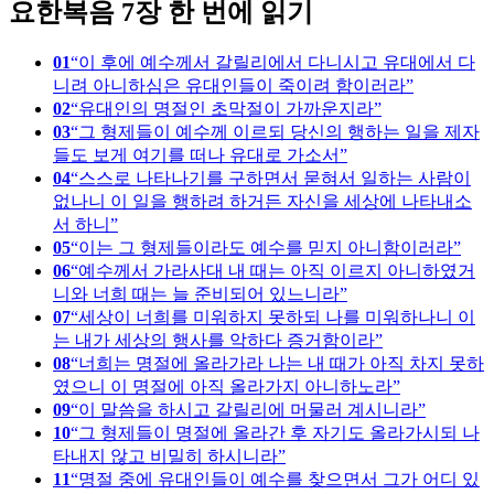
요한복음 7장 한 번에 읽기
01
이 후에 예수께서 갈릴리에서 다니시고 유대에서 다
니려 아니하심은 유대인들이 죽이려 함이러라
02
유대인의 명절인 초막절이 가까운지라
03
그 형제들이 예수께 이르되 당신의 행하는 일을 제자
들도 보게 여기를 떠나 유대로 가소서
04
스스로 나타나기를 구하면서 묻혀서 일하는 사람이
없나니 이 일을 행하려 하거든 자신을 세상에 나타내소
서 하니
05
이는 그 형제들이라도 예수를 믿지 아니함이러라
06
예수께서 가라사대 내 때는 아직 이르지 아니하였거
니와 너희 때는 늘 준비되어 있느니라
07
세상이 너희를 미워하지 못하되 나를 미워하나니 이
는 내가 세상의 행사를 악하다 증거함이라
08
너희는 명절에 올라가라 나는 내 때가 아직 차지 못하
였으니 이 명절에 아직 올라가지 아니하노라
09
이 말씀을 하시고 갈릴리에 머물러 계시니라
10
그 형제들이 명절에 올라간 후 자기도 올라가시되 나
타내지 않고 비밀히 하시니라
11
명절 중에 유대인들이 예수를 찾으면서 그가 어디 있