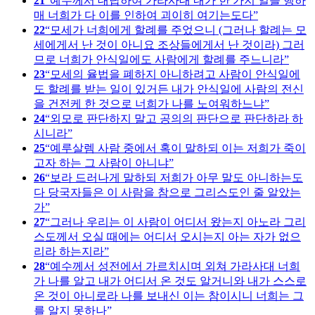
21
예수께서 대답하여 가라사대 내가 한 가지 일을 행하
매 너희가 다 이를 인하여 괴이히 여기는도다
22
모세가 너희에게 할례를 주었으니 (그러나 할례는 모
세에게서 난 것이 아니요 조상들에게서 난 것이라) 그러
므로 너희가 안식일에도 사람에게 할례를 주느니라
23
모세의 율법을 폐하지 아니하려고 사람이 안식일에
도 할례를 받는 일이 있거든 내가 안식일에 사람의 전신
을 건전케 한 것으로 너희가 나를 노여워하느냐
24
외모로 판단하지 말고 공의의 판단으로 판단하라 하
시니라
25
예루살렘 사람 중에서 혹이 말하되 이는 저희가 죽이
고자 하는 그 사람이 아니냐
26
보라 드러나게 말하되 저희가 아무 말도 아니하는도
다 당국자들은 이 사람을 참으로 그리스도인 줄 알았는
가
27
그러나 우리는 이 사람이 어디서 왔는지 아노라 그리
스도께서 오실 때에는 어디서 오시는지 아는 자가 없으
리라 하는지라
28
예수께서 성전에서 가르치시며 외쳐 가라사대 너희
가 나를 알고 내가 어디서 온 것도 알거니와 내가 스스로
온 것이 아니로라 나를 보내신 이는 참이시니 너희는 그
를 알지 못하나