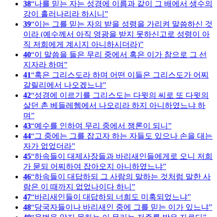
38
나를 믿는 자는 성경에 이름과 같이 그 배에서 생수의
강이 흘러나리라 하시니
39
이는 그를 믿는 자의 받을 성령을 가리켜 말씀하신 것
이라 (예수께서 아직 영광을 받지 못하신고로 성령이 아
직 저희에게 계시지 아니하시더라)
40
이 말씀을 들은 무리 중에서 혹은 이가 참으로 그 선
지자라 하며
41
혹은 그리스도라 하며 어떤 이들은 그리스도가 어찌
갈릴리에서 나오겠느냐
42
성경에 이르기를 그리스도는 다윗의 씨로 또 다윗의
살던 촌 베들레헴에서 나오리라 하지 아니하였느냐 하
며
43
예수를 인하여 무리 중에서 쟁론이 되니
44
그 중에는 그를 잡고자 하는 자들도 있으나 손을 대는
자가 없었더라
45
하속들이 대제사장들과 바리새인들에게로 오니 저희
가 묻되 어찌하여 잡아오지 아니하였느냐
46
하속들이 대답하되 그 사람의 말하는 것처럼 말한 사
람은 이 때까지 없었나이다 하니
47
바리새인들이 대답하되 너희도 미혹되었느냐
48
당국자들이나 바리새인 중에 그를 믿는 이가 있느냐