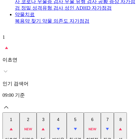
사
코로나 우울증 검사
우울 유형 검사
공황 증상 자가점
검
정밀 성격유형 검사
성인 ADHD 자가점검
약물치료
복용약 찾기
약물 의존도 자가점검
1
2
이초연
인기 검색어
09:00
기준
1
2
3
4
5
6
7
8