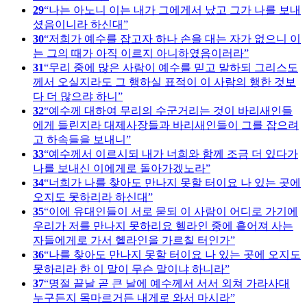
29
나는 아노니 이는 내가 그에게서 났고 그가 나를 보내
셨음이니라 하신대
30
저희가 예수를 잡고자 하나 손을 대는 자가 없으니 이
는 그의 때가 아직 이르지 아니하였음이러라
31
무리 중에 많은 사람이 예수를 믿고 말하되 그리스도
께서 오실지라도 그 행하실 표적이 이 사람의 행한 것보
다 더 많으랴 하니
32
예수께 대하여 무리의 수군거리는 것이 바리새인들
에게 들린지라 대제사장들과 바리새인들이 그를 잡으려
고 하속들을 보내니
33
예수께서 이르시되 내가 너희와 함께 조금 더 있다가
나를 보내신 이에게로 돌아가겠노라
34
너희가 나를 찾아도 만나지 못할 터이요 나 있는 곳에
오지도 못하리라 하신대
35
이에 유대인들이 서로 묻되 이 사람이 어디로 가기에
우리가 저를 만나지 못하리요 헬라인 중에 흩어져 사는
자들에게로 가서 헬라인을 가르칠 터인가
36
나를 찾아도 만나지 못할 터이요 나 있는 곳에 오지도
못하리라 한 이 말이 무슨 말이냐 하니라
37
명절 끝날 곧 큰 날에 예수께서 서서 외쳐 가라사대
누구든지 목마르거든 내게로 와서 마시라