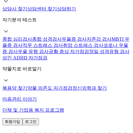
상담사 찾기
상담센터 찾기
상담하기
자기분석 테스트
종합 심리검사
종합 성격검사
우울증 검사
자존감 검사
MBTI 우
울증 검사
직무 스트레스 검사
취업 스트레스 검사
코로나 우울
증 검사
우울 유형 검사
공황 증상 자가점검
정밀 성격유형 검사
성인 ADHD 자가점검
약물치료 바로알기
복용약 찾기
약물 의존도 자가점검
정신의학과 찾기
마음관리 이야기
단체 및 기업용 복지 프로그램
회원가입
로그인