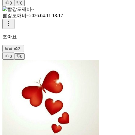
아지훈맘
2026.04.11 19:23
만사형통하게 하옵소서
답글 쓰기
0
0
빨강도깨비~
2026.04.11 18:17
조아요