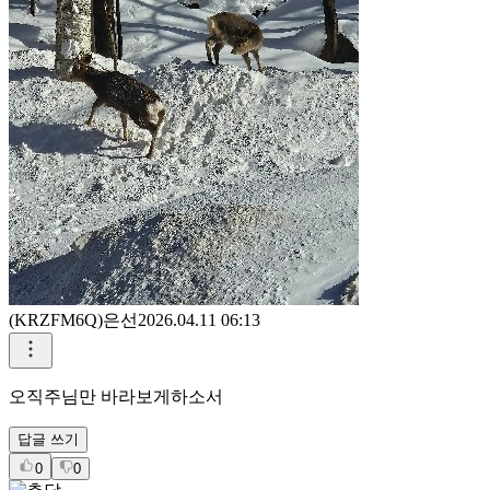
믿사오며 예수그리스도 이름으로 기도드립니다.아멘
답글 쓰기
0
0
강이순
2026.04.11 09:49
감사합니다
답글 쓰기
0
0