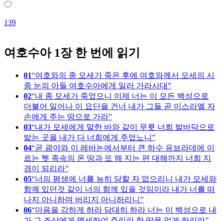
아멘. 오늘도 이 믿음으로..
답글 쓰기
0
0
댓글 전체보기
많은
공감
을 받은 성경 구절
너희 믿음의 시련이 불로 연단하여도 없어질 금보다 더 귀하여
예수 그리스도의 나타나실 때에 칭찬과 영광과 존귀를 얻게 하
려 함이라
-
베드로전서 1:7
139
1
여호수아 1장 한 번에 읽기