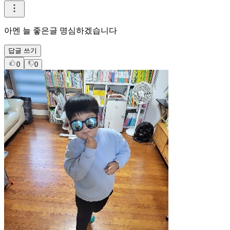
할렐루야
답글 쓰기
0
0
헤링링
2026.04.11 16:01
아멘.중심을 잘 잡게 해주세요
답글 쓰기
0
0
해피써니
2026.04.11 15:52
아멘 늘 좋은글 명심하겠습니다
답글 쓰기
0
0