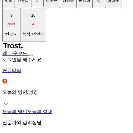
tci
상담
하용희
이초연
임명숙
허혜정
성
성상담
9
10
tci 검사
녹색 adhd약
앱 다운로드
로그인을 해주세요
커뮤니티
오늘의 명언/성경
오늘의 명언
오늘의 성경
전문가와 심리상담