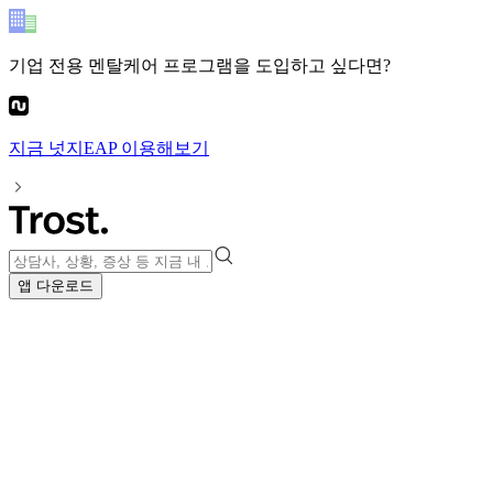
기업 전용 멘탈케어 프로그램
을 도입하고 싶다면?
지금
넛지EAP
이용해보기
앱 다운로드