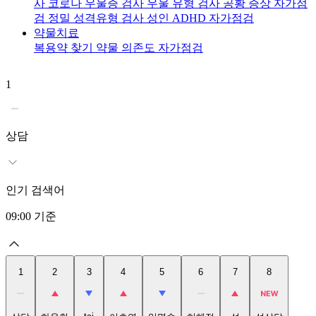
사
코로나 우울증 검사
우울 유형 검사
공황 증상 자가점
검
정밀 성격유형 검사
성인 ADHD 자가점검
약물치료
복용약 찾기
약물 의존도 자가점검
1
2
상담
인기 검색어
09:00
기준
1
2
3
4
5
6
7
8