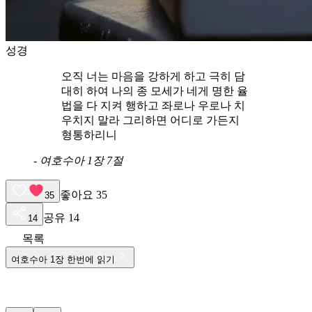
성경
오직 너는 마음을 강하게 하고 극히 담
대히 하여 나의 종 모세가 네게 명한 율
법을 다 지켜 행하고 좌로나 우로나 치
우치지 말라 그리하면 어디로 가든지
형통하리니
-
여호수아 1장 7절
좋아요
35
35
공유
14
14
목록
여호수아
1
장 한번에 읽기