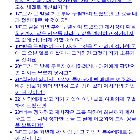
리려면 두락수대로 정가하되 보리 한 호멜지기에는 은
오십 세겔로 계산할지며
17
그가 그 밭을 희년부터 구별하여 드렸으면 그 값을 네
가 정한 대로 할 것이요
18
그 밭을 희년 후에 구별하여 드렸으면 제사장이 다음
희년까지 남은 연수를 따라 그 값을 계산하고 정가에서
그 값에 상당하게 감할 것이며
19
밭을 구별하여 드린 자가 그것을 무르려면 정가한 돈
에 그 오분 일을 더할지니 그리하면 그것이 자기 소유가
될 것이요
20
그가 그 밭을 무르지 아니하려거나 타인에게 팔았으
면 다시는 무르지 못하고
21
희년이 되어서 그 밭이 돌아오게 될 때에는 여호와께
바친 성물이 되어 영영히 드린 땅과 같이 제사장의 기업
이 될 것이며
22
사람에게 샀고 자기 기업이 아닌 밭을 여호와께 구별
하여 드렸으면
23
너는 정가하고 제사장은 그를 위하여 희년까지 계산
하고 그는 너의 정가한 돈을 그 날에 여호와께 드려 성물
을 삼을지며
24
그 밭은 희년에 판 사람 곧 그 기업의 본주에게로 돌
아 갈지니라