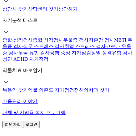
상담사 찾기
상담센터 찾기
상담하기
자기분석 테스트
종합 심리검사
종합 성격검사
우울증 검사
자존감 검사
MBTI 우
울증 검사
직무 스트레스 검사
취업 스트레스 검사
코로나 우울
증 검사
우울 유형 검사
공황 증상 자가점검
정밀 성격유형 검사
성인 ADHD 자가점검
약물치료 바로알기
복용약 찾기
약물 의존도 자가점검
정신의학과 찾기
마음관리 이야기
단체 및 기업용 복지 프로그램
회원가입
로그인