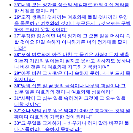
25
너의 모든 정가를 성소의 세겔대로 하되 이십 게라를
한 세겔로 할지니라
26
오직 생축의 첫새끼는 여호와께 돌릴 첫새끼라 우양
을 물론하고 여호와의 것이니 누구든지 그것으로는 구별
하여 드리지 못할 것이며
27
부정한 짐승이면 너의 정가에 그 오분 일을 더하여 속
할 것이요 만일 속하지 아니하거든 너의 정가대로 팔지
니라
28
오직 여호와께 아주 바친 그 물건은 사람이든지 생축
이든지 기업의 밭이든지 팔지도 못하고 속하지도 못하나
니 바친 것은 다 여호와께 지극히 거룩함이며
29
아주 바친 그 사람은 다시 속하지 못하나니 반드시 죽
일지니라
30
땅의 십분 일 곧 땅의 곡식이나 나무의 과실이나 그
십분 일은 여호와의 것이니 여호와께 성물이라
31
사람이 그 십분 일을 속하려면 그것에 그 오분 일을
더할 것이요
32
소나 양의 십분 일은 막대기 아래로 통과하는 것의 열
째마다 여호와의 거룩한 것이 되리니
33
그 우열을 교계하거나 바꾸거나 하지 말라 바꾸면 둘
다 거룩하리니 속하지 못하리라