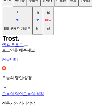
adhd
번아웃
우울증
천세경
이초연
진로
하용희
8
9
10
tci
8월 첫째주 기도문
성
앱 다운로드
로그인을 해주세요
커뮤니티
오늘의 명언/성경
오늘의 명언
오늘의 성경
전문가와 심리상담