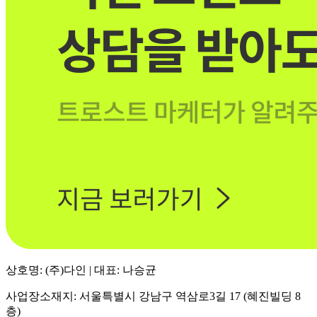
상호명: (주)다인 | 대표: 나승균
사업장소재지: 서울특별시 강남구 역삼로3길 17 (혜진빌딩 8
층)