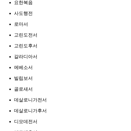
요한복음
사도행전
로마서
고린도전서
고린도후서
갈라디아서
에베소서
빌립보서
골로새서
데살로니가전서
데살로니가후서
디모데전서