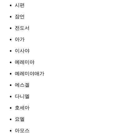
시편
잠언
전도서
아가
이사야
예레미야
예레미야애가
에스겔
다니엘
호세아
요엘
아모스