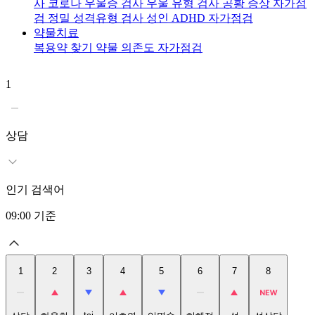
사
코로나 우울증 검사
우울 유형 검사
공황 증상 자가점
검
정밀 성격유형 검사
성인 ADHD 자가점검
약물치료
복용약 찾기
약물 의존도 자가점검
1
2
상담
인기 검색어
09:00
기준
1
2
3
4
5
6
7
8