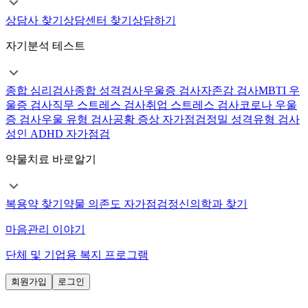
상담사 찾기
상담센터 찾기
상담하기
자기분석 테스트
종합 심리검사
종합 성격검사
우울증 검사
자존감 검사
MBTI 우
울증 검사
직무 스트레스 검사
취업 스트레스 검사
코로나 우울
증 검사
우울 유형 검사
공황 증상 자가점검
정밀 성격유형 검사
성인 ADHD 자가점검
약물치료 바로알기
복용약 찾기
약물 의존도 자가점검
정신의학과 찾기
마음관리 이야기
단체 및 기업용 복지 프로그램
회원가입
로그인