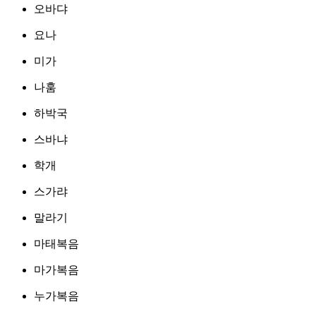
오바댜
요나
미가
나훔
하박국
스바냐
학개
스가랴
말라기
마태복음
마가복음
누가복음