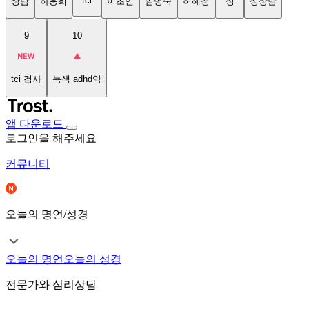
tci
상담
하용희
이초연
임명숙
허혜정
성
성상담
9
10
tci 검사
녹색 adhd약
앱 다운로드
로그인을 해주세요
커뮤니티
오늘의 명언/성경
오늘의 명언
오늘의 성경
전문가와 심리상담