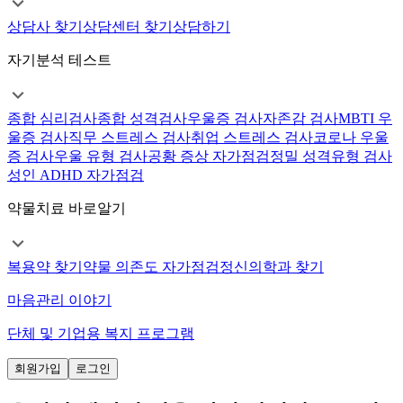
상담사 찾기
상담센터 찾기
상담하기
자기분석 테스트
종합 심리검사
종합 성격검사
우울증 검사
자존감 검사
MBTI 우
울증 검사
직무 스트레스 검사
취업 스트레스 검사
코로나 우울
증 검사
우울 유형 검사
공황 증상 자가점검
정밀 성격유형 검사
성인 ADHD 자가점검
약물치료 바로알기
복용약 찾기
약물 의존도 자가점검
정신의학과 찾기
마음관리 이야기
단체 및 기업용 복지 프로그램
회원가입
로그인