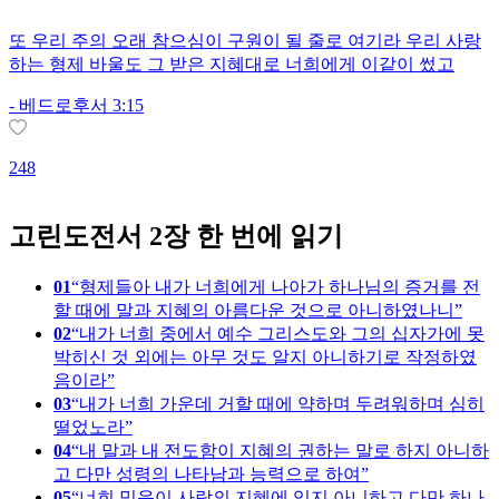
또 우리 주의 오래 참으심이 구원이 될 줄로 여기라 우리 사랑
하는 형제 바울도 그 받은 지혜대로 너희에게 이같이 썼고
-
베드로후서 3:15
248
1
고린도전서 2장 한 번에 읽기
01
형제들아 내가 너희에게 나아가 하나님의 증거를 전
할 때에 말과 지혜의 아름다운 것으로 아니하였나니
02
내가 너희 중에서 예수 그리스도와 그의 십자가에 못
박히신 것 외에는 아무 것도 알지 아니하기로 작정하였
음이라
03
내가 너희 가운데 거할 때에 약하며 두려워하며 심히
떨었노라
04
내 말과 내 전도함이 지혜의 권하는 말로 하지 아니하
고 다만 성령의 나타남과 능력으로 하여
05
너희 믿음이 사람의 지혜에 있지 아니하고 다만 하나