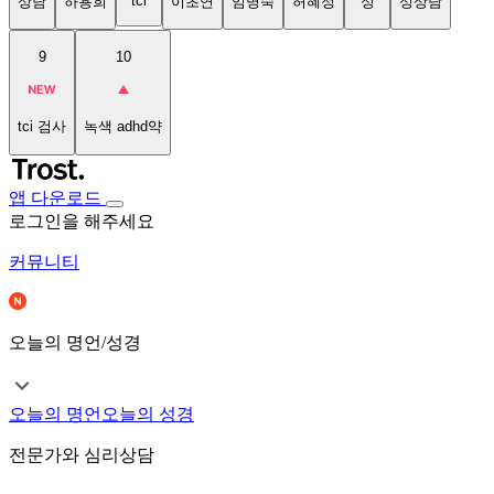
tci
상담
하용희
이초연
임명숙
허혜정
성
성상담
9
10
tci 검사
녹색 adhd약
앱 다운로드
로그인을 해주세요
커뮤니티
오늘의 명언/성경
오늘의 명언
오늘의 성경
전문가와 심리상담