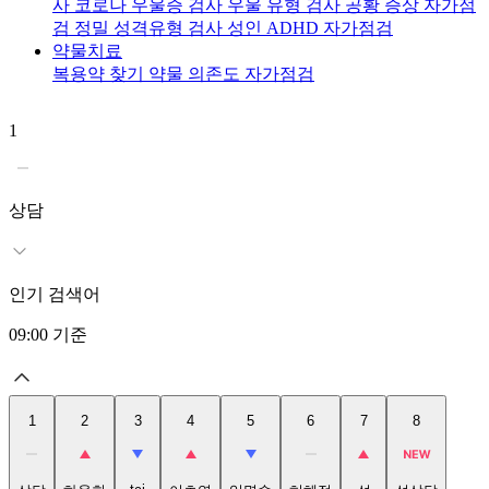
사
코로나 우울증 검사
우울 유형 검사
공황 증상 자가점
검
정밀 성격유형 검사
성인 ADHD 자가점검
약물치료
복용약 찾기
약물 의존도 자가점검
1
2
상담
인기 검색어
09:00
기준
1
2
3
4
5
6
7
8