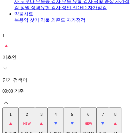
사
코로나 우울증 검사
우울 유형 검사
공황 증상 자가점
검
정밀 성격유형 검사
성인 ADHD 자가점검
약물치료
복용약 찾기
약물 의존도 자가점검
1
2
이초연
인기 검색어
09:00
기준
1
2
3
4
5
6
7
8