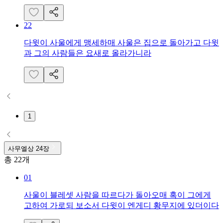
22
다윗이 사울에게 맹세하매 사울은 집으로 돌아가고 다윗
과 그의 사람들은 요새로 올라가니라
1
사무엘상
24
장
총
22
개
01
사울이 블레셋 사람을 따르다가 돌아오매 혹이 그에게
고하여 가로되 보소서 다윗이 엔게디 황무지에 있더이다