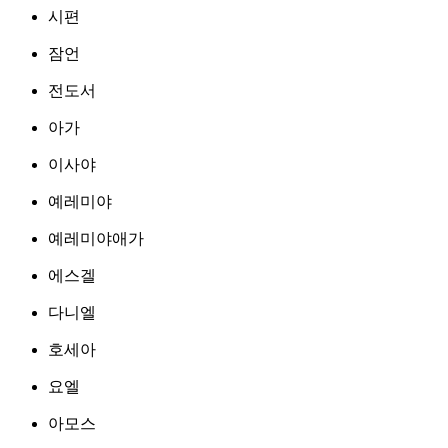
시편
잠언
전도서
아가
이사야
예레미야
예레미야애가
에스겔
다니엘
호세아
요엘
아모스