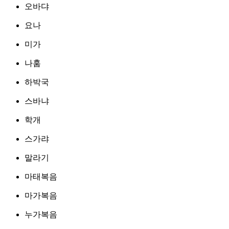
오바댜
요나
미가
나훔
하박국
스바냐
학개
스가랴
말라기
마태복음
마가복음
누가복음