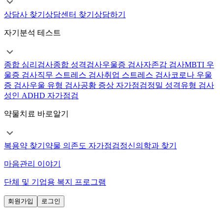
상담사 찾기
상담센터 찾기
상담하기
자기분석 테스트
종합 심리검사
종합 성격검사
우울증 검사
자존감 검사
MBTI 우
울증 검사
직무 스트레스 검사
취업 스트레스 검사
코로나 우울
증 검사
우울 유형 검사
공황 증상 자가점검
정밀 성격유형 검사
성인 ADHD 자가점검
약물치료 바로알기
복용약 찾기
약물 의존도 자가점검
정신의학과 찾기
마음관리 이야기
단체 및 기업용 복지 프로그램
회원가입
로그인