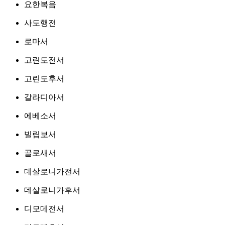
요한복음
사도행전
로마서
고린도전서
고린도후서
갈라디아서
에베소서
빌립보서
골로새서
데살로니가전서
데살로니가후서
디모데전서