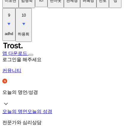
tci
이초연
임명숙
번아웃
천세경
허혜정
진로
성
9
10
adhd
하용희
앱 다운로드
로그인을 해주세요
커뮤니티
오늘의 명언/성경
오늘의 명언
오늘의 성경
전문가와 심리상담