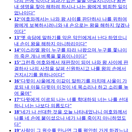
나의 손에 악이나 죄과가 없는 줄을 아실지니이다 왕은
내 생명을 찾아 해하려 하시나 나는 왕에게 범죄한 일이
없나이다
12
여호와께서는 나와 왕 사이를 판단하사 나를 위하여
왕에게 보복하시려니와 내 손으로는 왕을 해하지 않겠나
이다
13
옛 속담에 말하기를 악은 악인에게서 난다 하였으니
내 손이 왕을 해하지 아니하리이다
14
이스라엘 왕이 누구를 따라 나왔으며 누구를 쫓나이
까 죽은 개나 벼룩을 쫓음이니이다
15
그런즉 여호와께서 재판장이 되어 나와 왕 사이에 판
결하사 나의 사정을 살펴 신원하시고 나를 왕의 손에서
건지시기를 원하나이다
16
다윗이 사울에게 이같이 말하기를 마치매 사울이 가
로되 내 아들 다윗아 이것이 네 목소리냐 하고 소리를 높
여 울며
17
다윗에게 이르되 나는 너를 학대하되 너는 나를 선대
하니 너는 나보다 의롭도다
18
네가 나 선대한 것을 오늘 나타내었나니 여호와께서
나를 네 손에 붙이셨으나 네가 나를 죽이지 아니하였도
다
19
사람이 그 원수를 만나면 그를 평안히 가게 하겠느냐