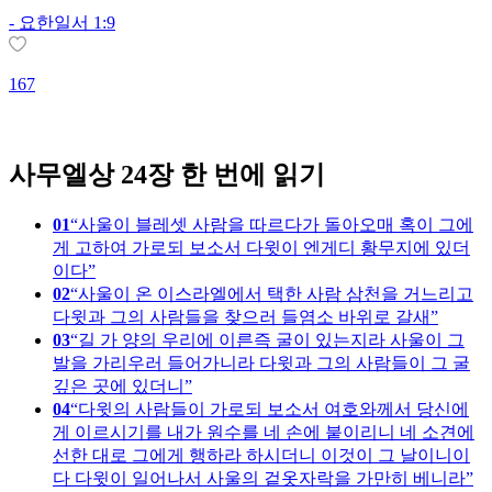
-
요한일서 1:9
167
2
사무엘상 24장 한 번에 읽기
01
사울이 블레셋 사람을 따르다가 돌아오매 혹이 그에
게 고하여 가로되 보소서 다윗이 엔게디 황무지에 있더
이다
02
사울이 온 이스라엘에서 택한 사람 삼천을 거느리고
다윗과 그의 사람들을 찾으러 들염소 바위로 갈새
03
길 가 양의 우리에 이른즉 굴이 있는지라 사울이 그
발을 가리우러 들어가니라 다윗과 그의 사람들이 그 굴
깊은 곳에 있더니
04
다윗의 사람들이 가로되 보소서 여호와께서 당신에
게 이르시기를 내가 원수를 네 손에 붙이리니 네 소견에
선한 대로 그에게 행하라 하시더니 이것이 그 날이니이
다 다윗이 일어나서 사울의 겉옷자락을 가만히 베니라