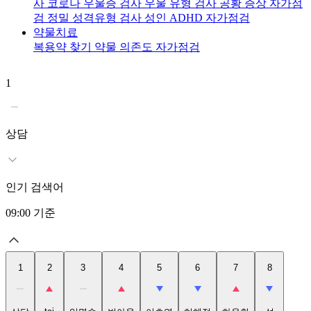
사
코로나 우울증 검사
우울 유형 검사
공황 증상 자가점
검
정밀 성격유형 검사
성인 ADHD 자가점검
약물치료
복용약 찾기
약물 의존도 자가점검
1
2
t
상담
인기 검색어
09:00
기준
1
2
3
4
5
6
7
8