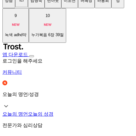
tci
상담
임명숙
번아웃
이초연
허혜정
하용희
성
9
10
녹색 adhd약
누가복음 6장 39절
앱 다운로드
로그인을 해주세요
커뮤니티
오늘의 명언/성경
오늘의 명언
오늘의 성경
전문가와 심리상담