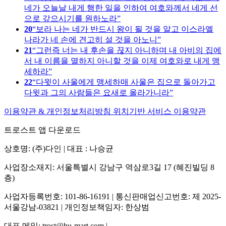
네가 오늘날 내게 행한 일을 인하여 여호와께서 네게 선
으로 갚으시기를 원하노라
20
보라 나는 네가 반드시 왕이 될 것을 알고 이스라엘
나라가 네 손에 견고히 설 것을 아노니
21
그런즉 너는 내 후손을 끊지 아니하며 내 아비의 집에
서 내 이름을 멸하지 아니할 것을 이제 여호와로 내게 맹
세하라
22
다윗이 사울에게 맹세하매 사울은 집으로 돌아가고
다윗과 그의 사람들은 요새로 올라가니라
이용약관 & 개인정보처리방침
위치기반 서비스 이용약관
트로스트 앱 다운로드
상호명: (주)다인 | 대표 : 나승균
사업장소재지: 서울특별시 강남구 역삼로3길 17 (혜진빌딩 8
층)
사업자등록번호: 101-86-16191 | 통신판매업신고번호: 제 2025-
서울강남-03821 | 개인정보책임자: 한상범
대표 메일: trost@hu-mart.com |