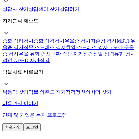
상담사 찾기
상담센터 찾기
상담하기
자기분석 테스트
종합 심리검사
종합 성격검사
우울증 검사
자존감 검사
MBTI 우
울증 검사
직무 스트레스 검사
취업 스트레스 검사
코로나 우울
증 검사
우울 유형 검사
공황 증상 자가점검
정밀 성격유형 검사
성인 ADHD 자가점검
약물치료 바로알기
복용약 찾기
약물 의존도 자가점검
정신의학과 찾기
마음관리 이야기
단체 및 기업용 복지 프로그램
회원가입
로그인